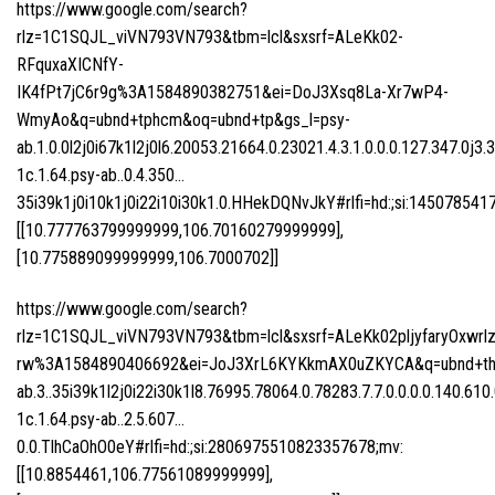
https://www.google.com/search?
rlz=1C1SQJL_viVN793VN793&tbm=lcl&sxsrf=ALeKk02-
RFquxaXICNfY-
IK4fPt7jC6r9g%3A1584890382751&ei=DoJ3Xsq8La-Xr7wP4-
WmyAo&q=ubnd+tphcm&oq=ubnd+tp&gs_l=psy-
ab.1.0.0l2j0i67k1l2j0l6.20053.21664.0.23021.4.3.1.0.0.0.127.347.0j3.
1c.1.64.psy-ab..0.4.350…
35i39k1j0i10k1j0i22i10i30k1.0.HHekDQNvJkY#rlfi=hd:;si:1450
[[10.777763799999999,106.70160279999999],
[10.775889099999999,106.7000702]]
https://www.google.com/search?
rlz=1C1SQJL_viVN793VN793&tbm=lcl&sxsrf=ALeKk02pljyfaryOxwr
rw%3A1584890406692&ei=JoJ3XrL6KYKkmAX0uZKYCA&q=ubnd+thu
ab.3..35i39k1l2j0i22i30k1l8.76995.78064.0.78283.7.7.0.0.0.0.140.610.
1c.1.64.psy-ab..2.5.607…
0.0.TlhCaOhO0eY#rlfi=hd:;si:2806975510823357678;mv:
[[10.8854461,106.77561089999999],