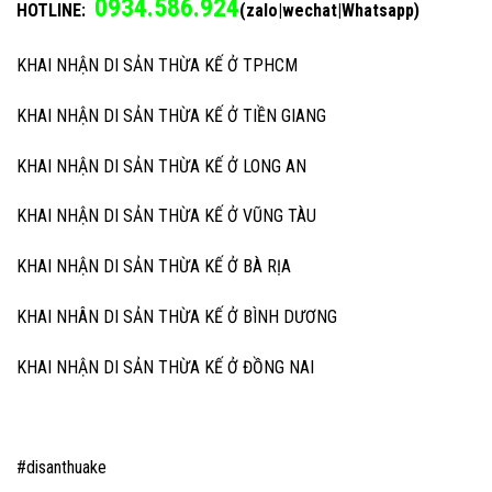
0934.586.924
HOTLINE:
(zalo|wechat|Whatsapp)
KHAI NHẬN DI SẢN THỪA KẾ Ở TPHCM
KHAI NHẬN DI SẢN THỪA KẾ Ở TIỀN GIANG
KHAI NHẬN DI SẢN THỪA KẾ Ở LONG AN
KHAI NHẬN DI SẢN THỪA KẾ Ở VŨNG TÀU
KHAI NHẬN DI SẢN THỪA KẾ Ở BÀ RỊA
KHAI NHÂN DI SẢN THỪA KẾ Ở BÌNH DƯƠNG
KHAI NHẬN DI SẢN THỪA KẾ Ở ĐỒNG NAI
#disanthuake