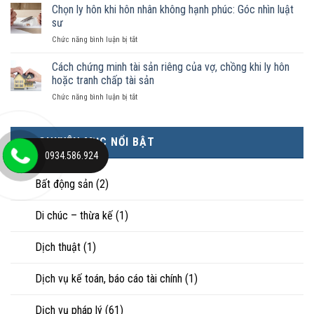
phải
Chọn ly hôn khi hôn nhân không hạnh phúc: Góc nhìn luật
đăng
được
ai
ký
sư
pháp
có
kết
luật
ở
Chức năng bình luận bị tắt
điều
hôn
công
Chọn
kiện
thì
nhận
ly
Cách chứng minh tài sản riêng của vợ, chồng khi ly hôn
kinh
tài
là
hôn
tế
hoặc tranh chấp tài sản
sản
hôn
khi
tốt
chia
nhân
ở
Chức năng bình luận bị tắt
hôn
hơn
như
thực
Cách
nhân
cũng
thế
tế?
chứng
không
được
nào?
minh
hạnh
trực
CHUYÊN MỤC NỔI BẬT
tài
phúc:
tiếp
0934.586.924
sản
Góc
nuôi
riêng
nhìn
con
của
Bất động sản
(2)
luật
vợ,
sư
chồng
Di chúc – thừa kế
(1)
khi
ly
hôn
Dịch thuật
(1)
hoặc
tranh
chấp
Dịch vụ kế toán, báo cáo tài chính
(1)
tài
sản
Dịch vụ pháp lý
(61)