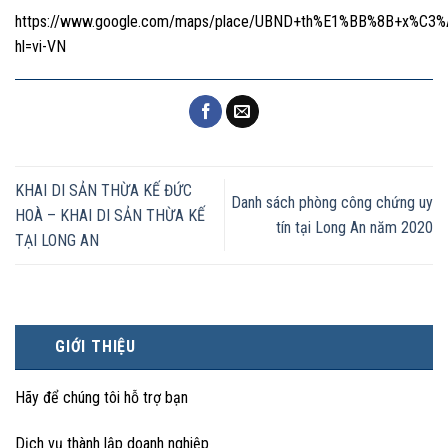
https://www.google.com/maps/place/UBND+th%E1%BB%8B+x%C3%
hl=vi-VN
KHAI DI SẢN THỪA KẾ ĐỨC
Danh sách phòng công chứng uy
HOÀ – KHAI DI SẢN THỪA KẾ
tín tại Long An năm 2020
TẠI LONG AN
GIỚI THIỆU
Hãy để chúng tôi hỗ trợ bạn
Dịch vụ thành lập doanh nghiệp