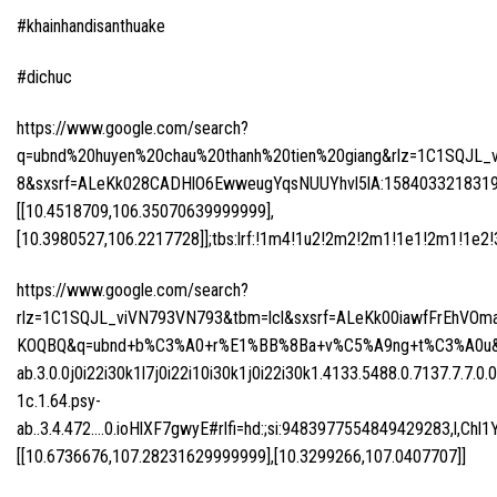
#khainhandisanthuake
#dichuc
https://www.google.com/search?
q=ubnd%20huyen%20chau%20thanh%20tien%20giang&rlz=1C1SQJL_vi
8&sxsrf=ALeKk028CADHlO6EwweugYqsNUUYhvl5lA:1584033218319&np
[[10.4518709,106.35070639999999],
[10.3980527,106.2217728]];tbs:lrf:!1m4!1u2!2m2!2m1!1e1!2m1!1e2!3sI
https://www.google.com/search?
rlz=1C1SQJL_viVN793VN793&tbm=lcl&sxsrf=ALeKk00iawfFrEh
KOQBQ&q=ubnd+b%C3%A0+r%E1%BB%8Ba+v%C5%A9ng+t%C3%A0u&oq
ab.3.0.0j0i22i30k1l7j0i22i10i30k1j0i22i30k1.4133.5488.0.7137.7.7.0.0
1c.1.64.psy-
ab..3.4.472….0.ioHlXF7gwyE#rlfi=hd:;si:9483977554849429283,
[[10.6736676,107.28231629999999],[10.3299266,107.0407707]]