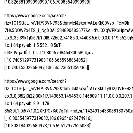
[10.826381099999999,106.70985549999999]]
https://www.google.com/search?
rlz=1C1SQJL_viVN793VN793&tbm=lcl&sxsrf=ALeKk00Vyb_FcM9h-
7Hs5DOWZx4ES_i_Ng%3A1584890485677&ei=dYJ3XqWFKbHpmAWN2
ab.3..35i39k1j0i67k1j0l8.72602.74185.0.74408.6.6.0.0.0.0.119.552.0j
1c.1.64.psy-ab..1.5.552….0.5uT-
ld3EdVg#rlfi=hd:;si:11080957084548006894;mv:
[[10.74051297731903,106.6655968864052],
[10.74015302268097,106.66523051359485]]
https://www.google.com/search?
rlz=1C1SQJL_viVN793VN793&tbm=lcl&sxsrf=ALeKk01yIO2jUVBF43
ab.3..0j38l2j0i22i30k1l7.143863.145453.0.146809.11.11.0.0.0.0.207.1
1c.1.64.psy-ab..2.9.1178…
35i39k1j0i67k1.0.2XKPOxKi07g#rlfi=hd:;si:11424915433088130760;
[[10.803543977319032,106.69654622474916],
[10.803184022680973,106.69617977525083]]