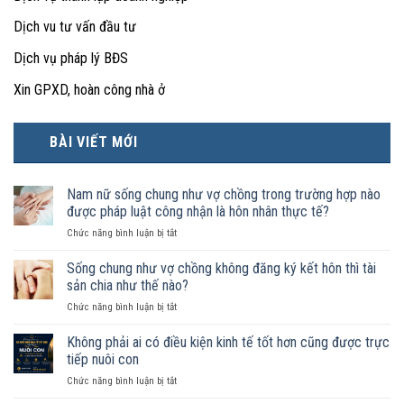
Dịch vu tư vấn đầu tư
Dịch vụ pháp lý BĐS
Xin GPXD, hoàn công nhà ở
BÀI VIẾT MỚI
Nam nữ sống chung như vợ chồng trong trường hợp nào
được pháp luật công nhận là hôn nhân thực tế?
ở
Chức năng bình luận bị tắt
Nam
nữ
Sống chung như vợ chồng không đăng ký kết hôn thì tài
sống
sản chia như thế nào?
chung
ở
Chức năng bình luận bị tắt
như
Sống
vợ
chung
Không phải ai có điều kiện kinh tế tốt hơn cũng được trực
chồng
như
trong
tiếp nuôi con
vợ
trường
ở
Chức năng bình luận bị tắt
chồng
hợp
Không
không
nào