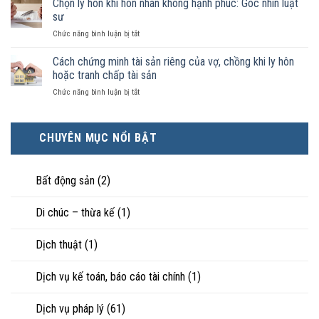
Chọn ly hôn khi hôn nhân không hạnh phúc: Góc nhìn luật
đăng
được
ai
ký
sư
pháp
có
kết
luật
ở
Chức năng bình luận bị tắt
điều
hôn
công
Chọn
kiện
thì
nhận
ly
Cách chứng minh tài sản riêng của vợ, chồng khi ly hôn
kinh
tài
là
hôn
tế
hoặc tranh chấp tài sản
sản
hôn
khi
tốt
chia
nhân
ở
Chức năng bình luận bị tắt
hôn
hơn
như
thực
Cách
nhân
cũng
thế
tế?
chứng
không
được
nào?
minh
hạnh
trực
CHUYÊN MỤC NỔI BẬT
tài
phúc:
tiếp
sản
Góc
nuôi
riêng
nhìn
con
của
Bất động sản
(2)
luật
vợ,
sư
chồng
Di chúc – thừa kế
(1)
khi
ly
hôn
Dịch thuật
(1)
hoặc
tranh
chấp
Dịch vụ kế toán, báo cáo tài chính
(1)
tài
sản
Dịch vụ pháp lý
(61)