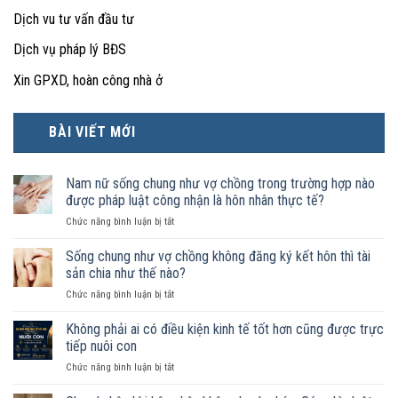
Dịch vu tư vấn đầu tư
Dịch vụ pháp lý BĐS
Xin GPXD, hoàn công nhà ở
BÀI VIẾT MỚI
Nam nữ sống chung như vợ chồng trong trường hợp nào
được pháp luật công nhận là hôn nhân thực tế?
ở
Chức năng bình luận bị tắt
Nam
nữ
Sống chung như vợ chồng không đăng ký kết hôn thì tài
sống
sản chia như thế nào?
chung
ở
Chức năng bình luận bị tắt
như
Sống
vợ
chung
Không phải ai có điều kiện kinh tế tốt hơn cũng được trực
chồng
như
trong
tiếp nuôi con
vợ
trường
ở
Chức năng bình luận bị tắt
chồng
hợp
Không
không
nào
phải