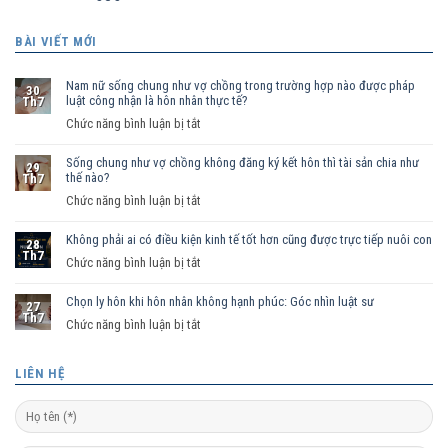
BÀI VIẾT MỚI
Nam nữ sống chung như vợ chồng trong trường hợp nào được pháp
30
luật công nhận là hôn nhân thực tế?
Th7
ở
Chức năng bình luận bị tắt
Nam
Sống chung như vợ chồng không đăng ký kết hôn thì tài sản chia như
nữ
29
thế nào?
Th7
sống
ở
Chức năng bình luận bị tắt
chung
Sống
như
Không phải ai có điều kiện kinh tế tốt hơn cũng được trực tiếp nuôi con
chung
vợ
28
Th7
như
ở
Chức năng bình luận bị tắt
chồng
vợ
Không
trong
chồng
Chọn ly hôn khi hôn nhân không hạnh phúc: Góc nhìn luật sư
phải
trường
27
Th7
không
ai
hợp
ở
Chức năng bình luận bị tắt
đăng
có
nào
Chọn
ký
điều
được
ly
LIÊN HỆ
kết
kiện
pháp
hôn
hôn
kinh
luật
khi
thì
tế
công
hôn
tài
tốt
nhận
nhân