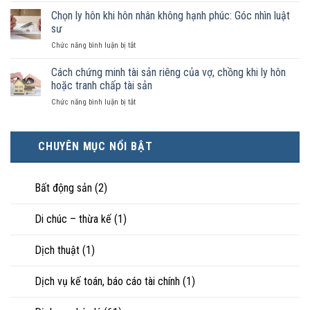
không
nào
phải
Chọn ly hôn khi hôn nhân không hạnh phúc: Góc nhìn luật
đăng
được
ai
ký
sư
pháp
có
kết
luật
ở
Chức năng bình luận bị tắt
điều
hôn
công
Chọn
kiện
thì
nhận
ly
Cách chứng minh tài sản riêng của vợ, chồng khi ly hôn
kinh
tài
là
hôn
tế
hoặc tranh chấp tài sản
sản
hôn
khi
tốt
chia
nhân
ở
Chức năng bình luận bị tắt
hôn
hơn
như
thực
Cách
nhân
cũng
thế
tế?
chứng
không
được
nào?
minh
hạnh
trực
CHUYÊN MỤC NỔI BẬT
tài
phúc:
tiếp
sản
Góc
nuôi
riêng
nhìn
con
của
Bất động sản
(2)
luật
vợ,
sư
chồng
Di chúc – thừa kế
(1)
khi
ly
hôn
Dịch thuật
(1)
hoặc
tranh
chấp
Dịch vụ kế toán, báo cáo tài chính
(1)
tài
sản