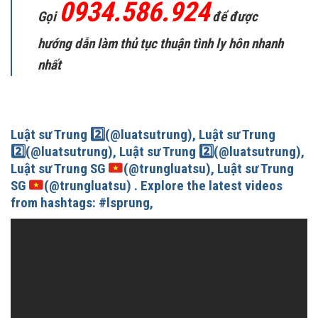
0934.586.924
Gọi
để được
hướng dẫn làm thủ tục thuận tình ly hôn nhanh
nhất
Luật sư Trung
2️⃣
(@luatsutrung), Luật sư Trung
2️⃣
(@luatsutrung), Luật sư Trung
2️⃣
(@luatsutrung),
Luật sư Trung SG
(@trungluatsu), Luật sư Trung
SG
(@trungluatsu) . Explore the latest videos
from hashtags: #lsprung,