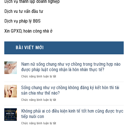
Dịch vụ thành lập doanh nghiệp
Dịch vu tư vấn đầu tư
Dịch vụ pháp lý BĐS
Xin GPXD, hoàn công nhà ở
BÀI VIẾT MỚI
Nam nữ sống chung như vợ chồng trong trường hợp nào
được pháp luật công nhận là hôn nhân thực tế?
ở
Chức năng bình luận bị tắt
Nam
nữ
Sống chung như vợ chồng không đăng ký kết hôn thì tài
sống
sản chia như thế nào?
chung
ở
Chức năng bình luận bị tắt
như
Sống
vợ
chung
Không phải ai có điều kiện kinh tế tốt hơn cũng được trực
chồng
như
trong
tiếp nuôi con
vợ
trường
ở
Chức năng bình luận bị tắt
chồng
hợp
Không