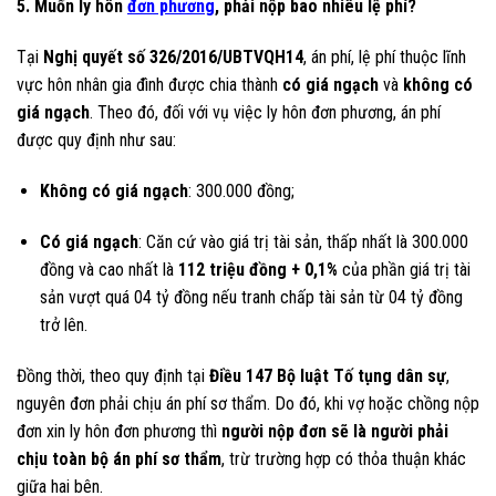
5. Muốn ly hôn
đơn phương
, phải nộp bao nhiêu lệ phí?
Tại
Nghị quyết số 326/2016/UBTVQH14
, án phí, lệ phí thuộc lĩnh
vực hôn nhân gia đình được chia thành
có giá ngạch
và
không có
giá ngạch
. Theo đó, đối với vụ việc ly hôn đơn phương, án phí
được quy định như sau:
Không có giá ngạch
: 300.000 đồng;
Có giá ngạch
: Căn cứ vào giá trị tài sản, thấp nhất là 300.000
đồng và cao nhất là
112 triệu đồng + 0,1%
của phần giá trị tài
sản vượt quá 04 tỷ đồng nếu tranh chấp tài sản từ 04 tỷ đồng
trở lên.
Đồng thời, theo quy định tại
Điều 147 Bộ luật Tố tụng dân sự
,
nguyên đơn phải chịu án phí sơ thẩm. Do đó, khi vợ hoặc chồng nộp
đơn xin ly hôn đơn phương thì
người nộp đơn sẽ là người phải
chịu toàn bộ án phí sơ thẩm
, trừ trường hợp có thỏa thuận khác
giữa hai bên.