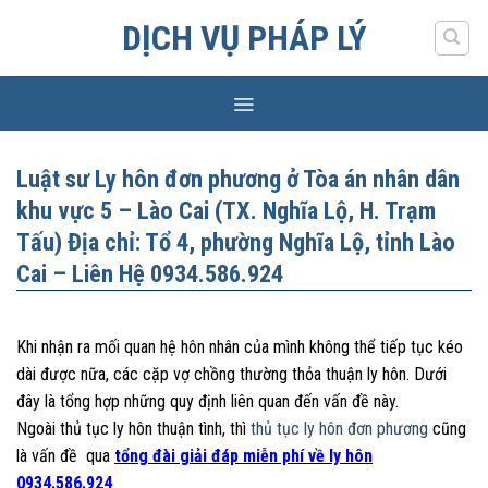
Skip
DỊCH VỤ PHÁP LÝ
to
content
Luật sư Ly hôn đơn phương ở Tòa án nhân dân
khu vực 5 – Lào Cai (TX. Nghĩa Lộ, H. Trạm
Tấu) Địa chỉ: Tổ 4, phường Nghĩa Lộ, tỉnh Lào
Cai – Liên Hệ 0934.586.924
Khi nhận ra mối quan hệ hôn nhân của mình không thể tiếp tục kéo
dài được nữa, các cặp vợ chồng thường thỏa thuận ly hôn. Dưới
đây là tổng hợp những quy định liên quan đến vấn đề này.
Ngoài thủ tục ly hôn thuận tình, thì
thủ tục ly hôn đơn phương
cũng
là vấn đề qua
tổng đài giải đáp miễn phí về ly hôn
0934.586.924