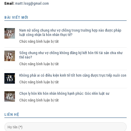
Email:
maitt.lssg@gmail.com
BÀI VIẾT MỚI
Nam nữ sống chung như vợ chồng trong trường hợp nào được pháp
30
luật công nhận là hôn nhân thực tế?
Th7
ở
Chức năng bình luận bị tắt
Nam
Sống chung như vợ chồng không đăng ký kết hôn thì tài sản chia như
nữ
29
thế nào?
Th7
sống
ở
Chức năng bình luận bị tắt
chung
Sống
như
Không phải ai có điều kiện kinh tế tốt hơn cũng được trực tiếp nuôi con
chung
vợ
28
Th7
như
ở
Chức năng bình luận bị tắt
chồng
vợ
Không
trong
chồng
Chọn ly hôn khi hôn nhân không hạnh phúc: Góc nhìn luật sư
phải
trường
27
Th7
không
ai
hợp
ở
Chức năng bình luận bị tắt
đăng
có
nào
Chọn
ký
điều
được
ly
LIÊN HỆ
kết
kiện
pháp
hôn
hôn
kinh
luật
khi
thì
tế
công
hôn