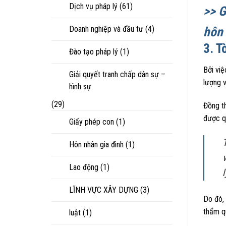
Dịch vụ pháp lý
(61)
>> 
Doanh nghiệp và đầu tư
(4)
hôn
3. T
Đào tạo pháp lý
(1)
Bởi việ
Giải quyết tranh chấp dân sự –
lượng v
hình sự
(29)
Đồng th
được q
Giấy phép con
(1)
Hôn nhân gia đình
(1)
Lao động
(1)
l
LĨNH VỰC XÂY DỰNG
(3)
Do đó, 
thẩm q
luật
(1)