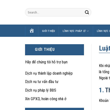
Skip
to
content
TRANG
GIỚI THIỆU
LĨNH VỰC PHÁP LÝ
LĨNH VỰC
CHỦ
Luậ
GIỚI THIỆU
Hãy để chúng tôi hỗ trợ bạn
Khi nhậ
là tổng
Dịch vụ thành lập doanh nghiệp
Ngoài t
Dịch vu tư vấn đầu tư
1.
T
Dịch vụ pháp lý BĐS
Xin GPXD, hoàn công nhà ở
Khoản 