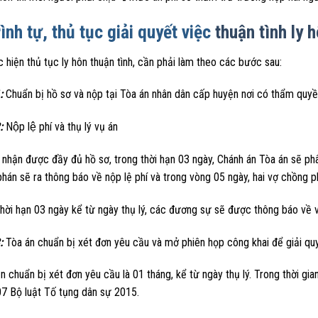
rình tự, thủ tục giải quyết việc
thuận tình ly 
 hiện thủ tục ly hôn thuận tình, cần phải làm theo các bước sau:
1:
Chuẩn bị hồ sơ và nộp tại Tòa án nhân dân cấp huyện nơi có thẩm quy
2:
Nộp lệ phí và thụ lý vụ án
 nhận được đầy đủ hồ sơ, trong thời hạn 03 ngày, Chánh án Tòa án sẽ ph
án sẽ ra thông báo về nộp lệ phí và trong vòng 05 ngày, hai vợ chồng p
hời hạn 03 ngày kể từ ngày thụ lý, các đương sự sẽ được thông báo về vi
:
Tòa án chuẩn bị xét đơn yêu cầu và mở phiên họp công khai để giải quy
n chuẩn bị xét đơn yêu cầu là 01 tháng, kể từ ngày thụ lý. Trong thời gian
07 Bộ luật Tố tụng dân sự 2015.