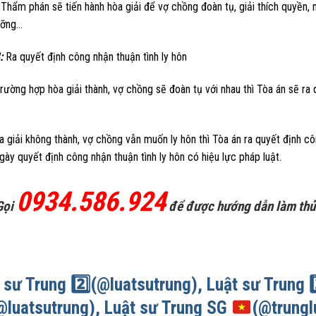
 Thẩm phán sẽ tiến hành hòa giải để vợ chồng đoàn tụ, giải thích quyền,
ưỡng…
4:
Ra quyết định công nhận thuận tình ly hôn
rường hợp hòa giải thành, vợ chồng sẽ đoàn tụ với nhau thì Tòa án sẽ ra q
 giải không thành, vợ chồng vẫn muốn ly hôn thì Tòa án ra quyết định c
gày quyết định công nhận thuận tình ly hôn có hiệu lực pháp luật.
0934.586.924
Gọi
để được hướng dẫn làm thủ t
 sư Trung
2️⃣
(@luatsutrung), Luật sư Trung
2
@luatsutrung), Luật sư Trung SG
(@trungl