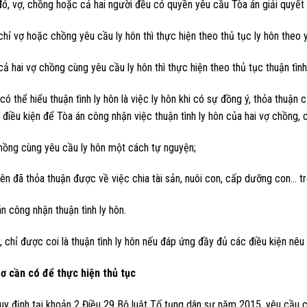
ó, vợ, chồng hoặc cả hai người đều có quyền yêu cầu Tòa án giải quyết 
hỉ vợ hoặc chồng yêu cầu ly hôn thì thực hiện theo thủ tục ly hôn theo
ả hai vợ chồng cùng yêu cầu ly hôn thì thực hiện theo thủ tục thuận tình 
có thể hiểu thuận tình ly hôn là việc ly hôn khi có sự đồng ý, thỏa thuậ
 điều kiện để Tòa án công nhận việc thuận tình ly hôn của hai vợ chồng, 
hồng cùng yêu cầu ly hôn một cách tự nguyện;
ên đã thỏa thuận được về việc chia tài sản, nuôi con, cấp dưỡng con… t
n công nhận thuận tình ly hôn.
, chỉ được coi là thuận tình ly hôn nếu đáp ứng đầy đủ các điều kiện nêu 
sơ cần có để thực hiện thủ tục
y định tại khoản 2 Điều 29 Bộ luật Tố tụng dân sự năm 2015, yêu cầu côn