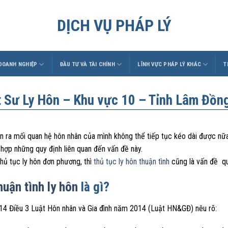
DỊCH VỤ PHÁP LÝ
 DOANH NGHIỆP
ĐẦU TƯ VÀ TÀI CHÍNH
LĨNH VỰC PHÁP LÝ KHÁC
T
t Sư Ly Hôn – Khu vực 10 – Tỉnh Lâm Đồn
n ra mối quan hệ hôn nhân của mình không thể tiếp tục kéo dài được nữ
 hợp những quy định liên quan đến vấn đề này.
hủ tục ly hôn đơn phương, thì
thủ tục ly hôn thuận tình
cũng là vấn đề q
huận tình ly hôn
là gì?
14 Điều 3 Luật Hôn nhân và Gia đình năm 2014 (Luật HN&GĐ) nêu rõ: