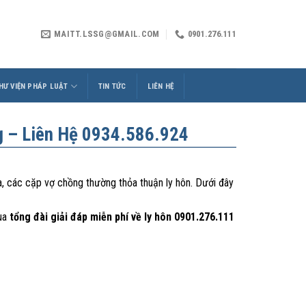
MAITT.LSSG@GMAIL.COM
0901.276.111
HƯ VIỆN PHÁP LUẬT
TIN TỨC
LIÊN HỆ
g – Liên Hệ 0934.586.924
a, các cặp vợ chồng thường thỏa thuận ly hôn. Dưới đây
ua
tổng đài giải đáp miễn phí về ly hôn 0901.276.111