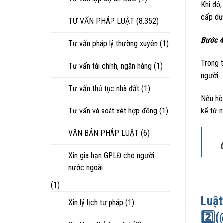
Khi đó,
cấp d
TƯ VẤN PHÁP LUẬT
(8.352)
Bước 
Tư vấn pháp lý thường xuyên
(1)
Trong t
Tư vấn tài chính, ngân hàng
(1)
người.
Tư vấn thủ tục nhà đất
(1)
Nếu hòa
Tư vấn và soát xét hợp đồng
(1)
kể từ n
VĂN BẢN PHÁP LUẬT
(6)
Xin gia hạn GPLĐ cho người
nước ngoài
(1)
Luật
Xin lý lịch tư pháp
(1)
2️⃣
(