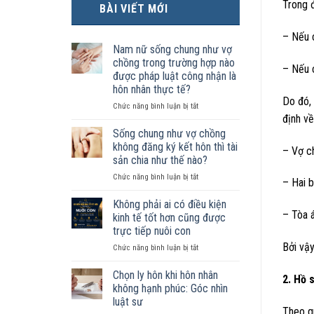
Trong đ
BÀI VIẾT MỚI
– Nếu c
Nam nữ sống chung như vợ
chồng trong trường hợp nào
– Nếu c
được pháp luật công nhận là
hôn nhân thực tế?
Do đó, 
ở
Chức năng bình luận bị tắt
định về
Nam
nữ
Sống chung như vợ chồng
sống
không đăng ký kết hôn thì tài
– Vợ c
chung
sản chia như thế nào?
như
ở
Chức năng bình luận bị tắt
vợ
– Hai b
Sống
chồng
chung
trong
Không phải ai có điều kiện
như
trường
– Tòa á
kinh tế tốt hơn cũng được
vợ
hợp
trực tiếp nuôi con
chồng
nào
Bởi vậy
ở
Chức năng bình luận bị tắt
không
được
Không
đăng
pháp
phải
ký
luật
Chọn ly hôn khi hôn nhân
2. Hồ 
ai
kết
công
không hạnh phúc: Góc nhìn
có
hôn
nhận
luật sư
điều
thì
là
Theo qu