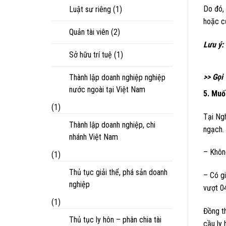
Do đó, 
Luật sư riêng
(1)
hoặc c
Quản tài viên
(2)
Lưu ý:
Sở hữu trí tuệ
(1)
>> Gọi
Thành lập doanh nghiệp nghiệp
nước ngoài tại Việt Nam
5. Muố
(1)
Tại Ngh
Thành lập doanh nghiệp, chi
ngạch. 
nhánh Việt Nam
– Khôn
(1)
Thủ tục giải thể, phá sản doanh
– Có gi
nghiệp
vượt 04
(1)
Đồng th
Thủ tục ly hôn – phân chia tài
cầu ly 