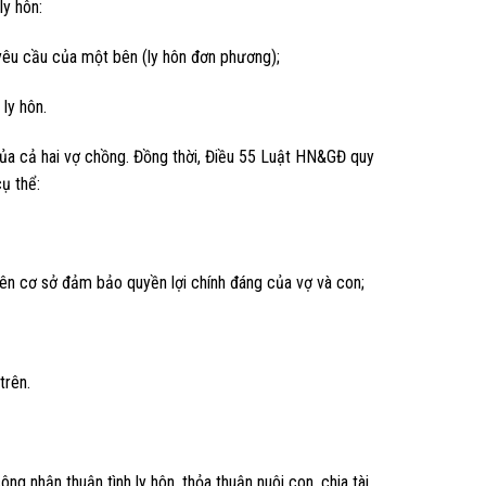
ly hôn:
 yêu cầu của một bên (ly hôn đơn phương);
ly hôn.
n của cả hai vợ chồng. Đồng thời, Điều 55 Luật HN&GĐ quy
cụ thể:
rên cơ sở đảm bảo quyền lợi chính đáng của vợ và con;
trên.
g nhận thuận tình ly hôn, thỏa thuận nuôi con, chia tài