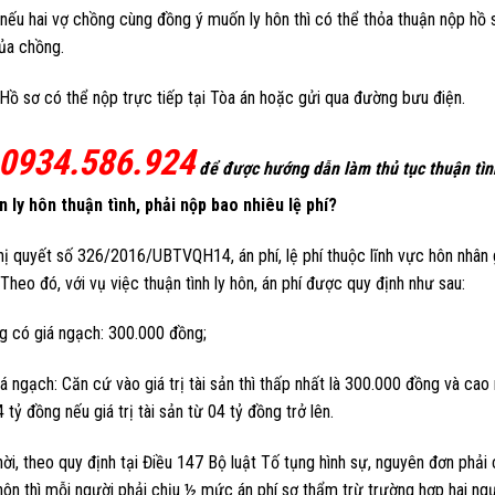
nếu hai vợ chồng cùng đồng ý muốn ly hôn thì có thể thỏa thuận nộp hồ 
ủa chồng.
Hồ sơ có thể nộp trực tiếp tại Tòa án hoặc gửi qua đường bưu điện.
0934.586.924
để được hướng dẫn làm thủ tục thuận tìn
n ly hôn thuận tình, phải nộp bao nhiêu lệ phí?
ị quyết số 326/2016/UBTVQH14, án phí, lệ phí thuộc lĩnh vực hôn nhân 
Theo đó, với vụ việc thuận tình ly hôn, án phí được quy định như sau:
g có giá ngạch: 300.000 đồng;
á ngạch: Căn cứ vào giá trị tài sản thì thấp nhất là 300.000 đồng và cao 
 tỷ đồng nếu giá trị tài sản từ 04 tỷ đồng trở lên.
ời, theo quy định tại Điều 147 Bộ luật Tố tụng hình sự, nguyên đơn phải 
hôn thì mỗi người phải chịu ½ mức án phí sơ thẩm trừ trường hợp hai ngư