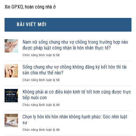
Xin GPXD, hoàn công nhà ở
BÀI VIẾT MỚI
Nam nữ sống chung như vợ chồng trong trường hợp nào
được pháp luật công nhận là hôn nhân thực tế?
ở
Chức năng bình luận bị tắt
Nam
nữ
Sống chung như vợ chồng không đăng ký kết hôn thì tài
sống
sản chia như thế nào?
chung
ở
Chức năng bình luận bị tắt
như
Sống
vợ
chung
Không phải ai có điều kiện kinh tế tốt hơn cũng được trực
chồng
như
trong
tiếp nuôi con
vợ
trường
ở
Chức năng bình luận bị tắt
chồng
hợp
Không
không
nào
phải
Chọn ly hôn khi hôn nhân không hạnh phúc: Góc nhìn luật
đăng
được
ai
ký
sư
pháp
có
kết
luật
ở
Chức năng bình luận bị tắt
điều
hôn
công
Chọn
kiện