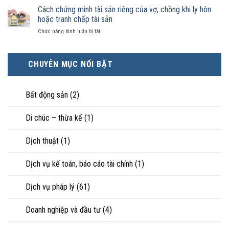
thì
nhận
ly
Cách chứng minh tài sản riêng của vợ, chồng khi ly hôn
kinh
tài
là
hôn
tế
hoặc tranh chấp tài sản
sản
hôn
khi
tốt
chia
nhân
ở
Chức năng bình luận bị tắt
hôn
hơn
như
thực
Cách
nhân
cũng
thế
tế?
chứng
không
được
nào?
minh
hạnh
trực
CHUYÊN MỤC NỔI BẬT
tài
phúc:
tiếp
sản
Góc
nuôi
riêng
nhìn
con
của
Bất động sản
(2)
luật
vợ,
sư
chồng
Di chúc – thừa kế
(1)
khi
ly
hôn
Dịch thuật
(1)
hoặc
tranh
chấp
Dịch vụ kế toán, báo cáo tài chính
(1)
tài
sản
Dịch vụ pháp lý
(61)
Doanh nghiệp và đầu tư
(4)