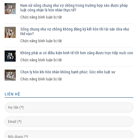
Nam nữ sống chung như vợ chồng trong trường hợp nào được pháp
30
luật công nhận là hôn nhân thực tế?
Th7
ở
Chức năng bình luận bị tắt
Nam
Sống chung như vợ chồng không đăng ký kết hôn thì tài sản chia như
nữ
29
thế nào?
Th7
sống
ở
Chức năng bình luận bị tắt
chung
Sống
như
Không phải ai có điều kiện kinh tế tốt hơn cũng được trực tiếp nuôi con
chung
vợ
28
Th7
như
ở
Chức năng bình luận bị tắt
chồng
vợ
Không
trong
chồng
Chọn ly hôn khi hôn nhân không hạnh phúc: Góc nhìn luật sư
phải
trường
27
Th7
không
ai
hợp
ở
Chức năng bình luận bị tắt
đăng
có
nào
Chọn
ký
điều
được
ly
LIÊN HỆ
kết
kiện
pháp
hôn
hôn
kinh
luật
khi
thì
tế
công
hôn
tài
tốt
nhận
nhân
sản
hơn
là
không
chia
cũng
hôn
hạnh
như
được
nhân
phúc: