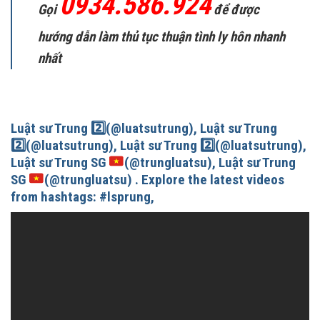
0934.586.924
Gọi
để được
hướng dẫn làm thủ tục thuận tình ly hôn nhanh
nhất
Luật sư Trung
2️⃣
(@luatsutrung), Luật sư Trung
2️⃣
(@luatsutrung), Luật sư Trung
2️⃣
(@luatsutrung),
Luật sư Trung SG
(@trungluatsu), Luật sư Trung
SG
(@trungluatsu) . Explore the latest videos
from hashtags: #lsprung,