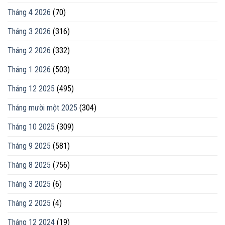
Tháng 4 2026
(70)
Tháng 3 2026
(316)
Tháng 2 2026
(332)
Tháng 1 2026
(503)
Tháng 12 2025
(495)
Tháng mười một 2025
(304)
Tháng 10 2025
(309)
Tháng 9 2025
(581)
Tháng 8 2025
(756)
Tháng 3 2025
(6)
Tháng 2 2025
(4)
Tháng 12 2024
(19)