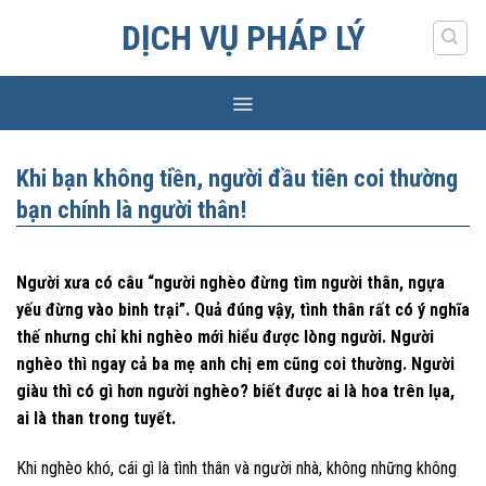
Skip
DỊCH VỤ PHÁP LÝ
to
content
Khi bạn không tiền, người đầu tiên coi thường
bạn chính là người thân!
Người xưa có câu “người nghèo đừng tìm người thân, ngựa
yếu đừng vào binh trại”. Quả đúng vậy, tình thân rất có ý nghĩa
thế nhưng chỉ khi nghèo mới hiểu được lòng người. Người
nghèo thì ngay cả ba mẹ anh chị em cũng coi thường. Người
giàu thì có gì hơn người nghèo? biết được ai là hoa trên lụa,
ai là than trong tuyết.
Khi nghèo khó, cái gì là tình thân và người nhà, không những không