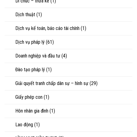
Di chúc – thừa kế
(1)
khi
ly
hôn
Dịch thuật
(1)
hoặc
tranh
chấp
Dịch vụ kế toán, báo cáo tài chính
(1)
tài
sản
Dịch vụ pháp lý
(61)
Doanh nghiệp và đầu tư
(4)
Đào tạo pháp lý
(1)
Giải quyết tranh chấp dân sự – hình sự
(29)
Giấy phép con
(1)
Hôn nhân gia đình
(1)
Lao động
(1)