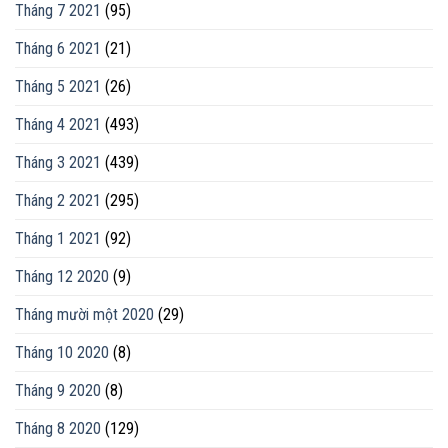
Tháng 7 2021
(95)
Tháng 6 2021
(21)
Tháng 5 2021
(26)
Tháng 4 2021
(493)
Tháng 3 2021
(439)
Tháng 2 2021
(295)
Tháng 1 2021
(92)
Tháng 12 2020
(9)
Tháng mười một 2020
(29)
Tháng 10 2020
(8)
Tháng 9 2020
(8)
Tháng 8 2020
(129)