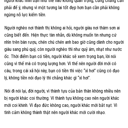
người khác nhìn bạn như thế nào không quan trọng, cũng chẳng cần
phải để ý, nhưng vì một tương lai tốt đẹp hơn bạn cần phải không
ngừng nỗ lực kiếm tiền.
Người nghèo nơi thành thị không ai hỏi, người giàu nơi thâm sơn ai
cũng biết đến. Hiện thực tàn nhẫn, dù không muốn tin nhưng cứ
nhìn trên bàn rượu, chén chú chén anh bao giờ cũng dành cho người
giàu sang phú quý, còn người nghèo thì như quỷ ám, nhạt như nước
ốc. Thời điểm bạn có tiền, người khác sẽ xem trọng bạn, lời nói
cũng vì thế mà có trọng lượng hơn. Vì thế nên người đời mới có
câu, trong cái xã hội này, bạn có tiền thì việc “xì hơi” cũng có đạo
lý, không tiền nói đạo lý thì chẳng khác gì “xì hơi”.
Nói đi nói lại, đời người, vì thành tựu của bản thân không nhiều nên
bị người khác coi thường. Vì thành tựu không cao nên người khác
mới coi khinh. Vì đạo đức không cao, người khác mới bắt nạt. Vì
tình cảm không thành thật nên người khác mới cười nhạo.