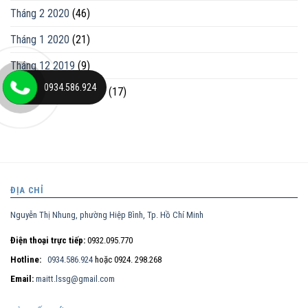
Tháng 2 2020
(46)
Tháng 1 2020
(21)
Tháng 12 2019
(9)
0934.586.924
Tháng mười một 2019
(17)
ĐỊA CHỈ
Nguyễn Thị Nhung, phường Hiệp Bình, Tp. Hồ Chí Minh
Điện thoại trực tiếp:
0932.095.770
Hotline:
0934.586.924
hoặc 0924. 298.268
Email:
maitt.lssg@gmail.com