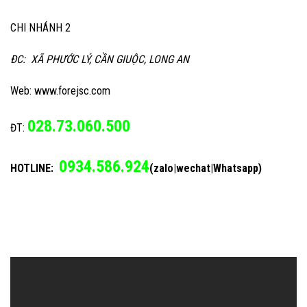
CHI NHÁNH 2
ĐC: XÃ PHƯỚC LÝ, CẦN GIUỘC, LONG AN
Web: www.forejsc.com
028.73.060.500
ĐT:
0934.586.924
HOTLINE:
(zalo|wechat|Whatsapp)