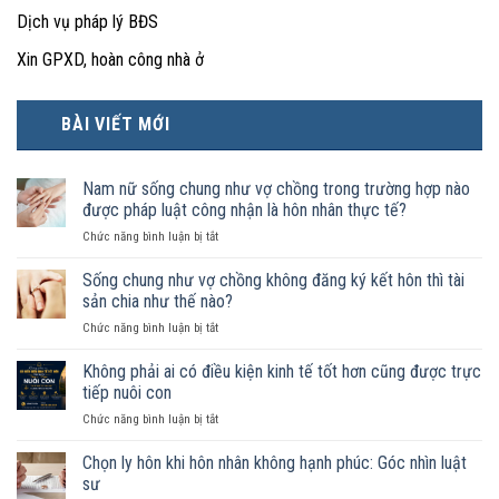
Dịch vụ pháp lý BĐS
Xin GPXD, hoàn công nhà ở
BÀI VIẾT MỚI
Nam nữ sống chung như vợ chồng trong trường hợp nào
được pháp luật công nhận là hôn nhân thực tế?
ở
Chức năng bình luận bị tắt
Nam
nữ
Sống chung như vợ chồng không đăng ký kết hôn thì tài
sống
sản chia như thế nào?
chung
ở
Chức năng bình luận bị tắt
như
Sống
vợ
chung
Không phải ai có điều kiện kinh tế tốt hơn cũng được trực
chồng
như
trong
tiếp nuôi con
vợ
trường
ở
Chức năng bình luận bị tắt
chồng
hợp
Không
không
nào
phải
Chọn ly hôn khi hôn nhân không hạnh phúc: Góc nhìn luật
đăng
được
ai
ký
sư
pháp
có
kết