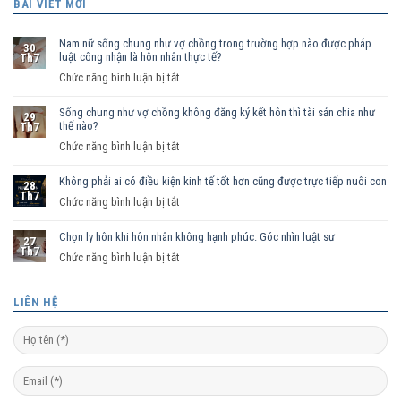
BÀI VIẾT MỚI
Nam nữ sống chung như vợ chồng trong trường hợp nào được pháp
30
luật công nhận là hôn nhân thực tế?
Th7
ở
Chức năng bình luận bị tắt
Nam
Sống chung như vợ chồng không đăng ký kết hôn thì tài sản chia như
nữ
29
thế nào?
Th7
sống
ở
Chức năng bình luận bị tắt
chung
Sống
như
Không phải ai có điều kiện kinh tế tốt hơn cũng được trực tiếp nuôi con
chung
vợ
28
Th7
như
ở
Chức năng bình luận bị tắt
chồng
vợ
Không
trong
chồng
Chọn ly hôn khi hôn nhân không hạnh phúc: Góc nhìn luật sư
phải
trường
27
Th7
không
ai
hợp
ở
Chức năng bình luận bị tắt
đăng
có
nào
Chọn
ký
điều
được
ly
LIÊN HỆ
kết
kiện
pháp
hôn
hôn
kinh
luật
khi
thì
tế
công
hôn
tài
tốt
nhận
nhân
sản
hơn
là
không
chia
cũng
hôn
hạnh