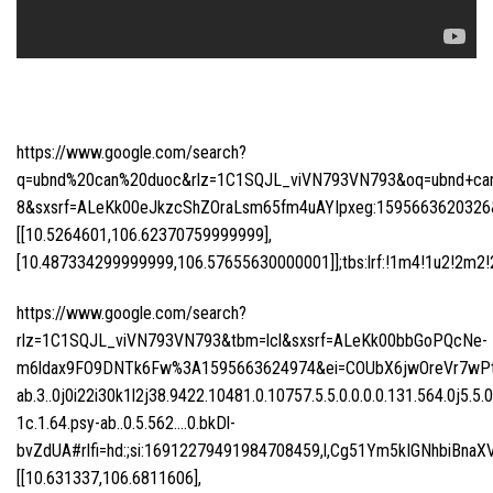
https://www.google.com/search?
q=ubnd%20can%20duoc&rlz=1C1SQJL_viVN793VN793&oq=ubnd+can+d
8&sxsrf=ALeKk00eJkzcShZOraLsm65fm4uAYIpxeg:1595663620326&n
[[10.5264601,106.62370759999999],
[10.487334299999999,106.57655630000001]];tbs:lrf:!1m4!1u2!2m2!2m
https://www.google.com/search?
rlz=1C1SQJL_viVN793VN793&tbm=lcl&sxsrf=ALeKk00bbGoPQcNe-
m6ldax9FO9DNTk6Fw%3A1595663624974&ei=COUbX6jwOreVr7wPtI
ab.3..0j0i22i30k1l2j38.9422.10481.0.10757.5.5.0.0.0.0.131.564.0j5.5.
1c.1.64.psy-ab..0.5.562….0.bkDl-
bvZdUA#rlfi=hd:;si:16912279491984708459,l,Cg51Ym5kIGNhbiB
[[10.631337,106.6811606],