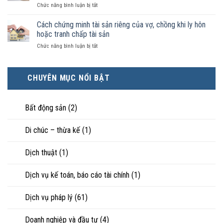
luật
ở
Chức năng bình luận bị tắt
điều
hôn
công
Chọn
kiện
thì
nhận
ly
Cách chứng minh tài sản riêng của vợ, chồng khi ly hôn
kinh
tài
là
hôn
tế
hoặc tranh chấp tài sản
sản
hôn
khi
tốt
chia
nhân
ở
Chức năng bình luận bị tắt
hôn
hơn
như
thực
Cách
nhân
cũng
thế
tế?
chứng
không
được
nào?
minh
hạnh
trực
CHUYÊN MỤC NỔI BẬT
tài
phúc:
tiếp
sản
Góc
nuôi
riêng
nhìn
con
của
Bất động sản
(2)
luật
vợ,
sư
chồng
Di chúc – thừa kế
(1)
khi
ly
hôn
Dịch thuật
(1)
hoặc
tranh
chấp
Dịch vụ kế toán, báo cáo tài chính
(1)
tài
sản
Dịch vụ pháp lý
(61)
Doanh nghiệp và đầu tư
(4)