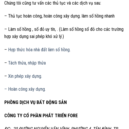
Chúng tôi cũng tư vấn các thủ tục và các dịch vụ sau:
– Thủ tục hoàn công, hoàn công xây dựng. làm sổ hồng nhanh
– Làm sổ hồng , sổ đỏ uy tín, . (Làm sổ hồng sổ đỏ cho các trường
hợp xây dựng sai phép khó xử lý.)
–
Hợp thức hóa nhà đất làm sổ hồng.
–
Tách thửa, nhập thửa
–
Xin phép xây dựng.
– Hoàn công xây dựng.
PHÒNG DỊCH VỤ BẤT ĐỘNG SẢN
CÔNG TY CỔ PHẦN PHÁT TRIỂN FORE
ĐC: 20 ĐƯỜNG NGUYỄN VĂN VĨNH, PHƯỜNG 4, TÂN BÌNH, TP.