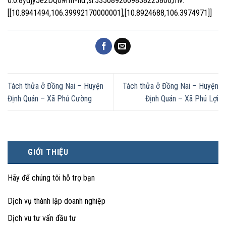
0.0.8ydjyJe2DQo#rlfi=hd:;si:5350892609838225806;mv:
[[10.8941494,106.39992170000001],[10.8924688,106.3974971]]
Tách thửa ở Đồng Nai – Huyện
Tách thửa ở Đồng Nai – Huyện
Định Quán – Xã Phú Cường
Định Quán – Xã Phú Lợi
GIỚI THIỆU
Hãy để chúng tôi hỗ trợ bạn
Dịch vụ thành lập doanh nghiệp
Dịch vu tư vấn đầu tư