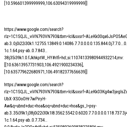
[10.596601399999999,106.63094319999999]]
https://www.google.com/search?
rlz=1C1SQJL_viVN793VN793&tbm=lcl&sxsrf=ALeKk00qa6JsPO5Ae
ab.3..0j0i22i30k1.12755.13849.0.14086.7.7.0.0.0.0.135.844.0j7.7.0….0
1c.1.64.psy-ab..0.7.843…
38j35i39k1.0.fJkhkptW_HY#rlfi=hd:;si:11074133980944932214;mv:
[[10.63613957731903,106.4921900234336],
[10.635779622680971,106.49182377656639]]
https://www.google.com/search?
rlz=1C1SQJL_viVN793VN793&tbm=lcl&sxsrf=ALeKk03Kg4w3jegIsZ
UbX-XSOoOHr7wPiryH-
Aw&q=ubnd+duc+hoa&oq=ubnd+duc+hoa&gs_l=psy-
ab.3..35i39k1j38j0i22i30k1l8.3562.5542.0.6020.7.7.0.0.0.0.118.737.3j
1c.1.64.psy-ab..0.7.734…