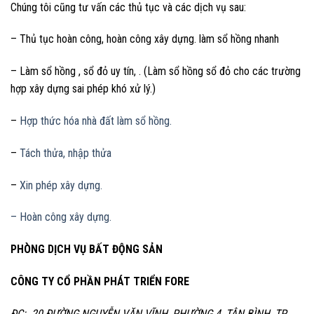
Chúng tôi cũng tư vấn các thủ tục và các dịch vụ sau:
– Thủ tục hoàn công, hoàn công xây dựng. làm sổ hồng nhanh
– Làm sổ hồng , sổ đỏ uy tín, . (Làm sổ hồng sổ đỏ cho các trường
hợp xây dựng sai phép khó xử lý.)
–
Hợp thức hóa nhà đất làm sổ hồng.
–
Tách thửa, nhập thửa
–
Xin phép xây dựng.
– Hoàn công xây dựng.
PHÒNG DỊCH VỤ BẤT ĐỘNG SẢN
CÔNG TY CỔ PHẦN PHÁT TRIỂN FORE
ĐC: 20 ĐƯỜNG NGUYỄN VĂN VĨNH, PHƯỜNG 4, TÂN BÌNH, TP.