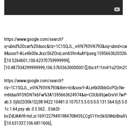
https://www.google.com/search?
q=ubnd%20can%20duoc&rlz=1C1SQJL_viVN793VN793&oq=ubnd+can+d
8&sxsrf=ALeKk00eJkzcShZOraLsm65fm4uAYIpxeg:1595663620326&n
[[10.5264601,106.62370759999999],
[10.487334299999999,106.57655630000001]];tbs:lrf:!1m4!1u2!2m2!2m
https://www.google.com/search?
rlz=1C1SQJL_viVN793VN793&tbm=lcl&sxsrf=ALeKk00bbGoPQcNe-
m6ldax9FO9DNTk6Fw%3A1595663624974&ei=COUbX6jwOreVr7wPtI
ab.3..0j0i22i30k1l2j38.9422.10481.0.10757.5.5.0.0.0.0.131.564.0j5.5.
1c.1.64.psy-ab..0.5.562….0.bkDl-
bvZdUA#rlfi=hd:;si:16912279491984708459,l,Cg51Ym5kIGNhbiB
[[10.631337,106.6811606],