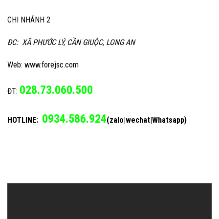
CHI NHÁNH 2
ĐC: XÃ PHƯỚC LÝ, CẦN GIUỘC, LONG AN
Web: www.forejsc.com
028.73.060.500
ĐT:
0934.586.924
HOTLINE:
(zalo|wechat|Whatsapp)