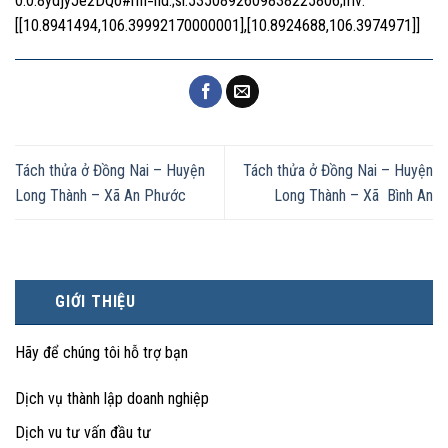
0.0.8ydjyJe2DQo#rlfi=hd:;si:5350892609838225806;mv:
[[10.8941494,106.39992170000001],[10.8924688,106.3974971]]
Tách thửa ở Đồng Nai – Huyện
Tách thửa ở Đồng Nai – Huyện
Long Thành – Xã An Phước
Long Thành – Xã Bình An
GIỚI THIỆU
Hãy để chúng tôi hỗ trợ bạn
Dịch vụ thành lập doanh nghiệp
Dịch vu tư vấn đầu tư