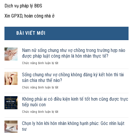
Dịch vụ pháp lý BĐS
Xin GPXD, hoàn công nhà ở
BÀI VIẾT MỚI
Nam nữ sống chung như vợ chồng trong trường hợp nào
được pháp luật công nhận là hôn nhân thực tế?
ở
Chức năng bình luận bị tắt
Nam
nữ
Sống chung như vợ chồng không đăng ký kết hôn thì tài
sống
sản chia như thế nào?
chung
ở
Chức năng bình luận bị tắt
như
Sống
vợ
chung
Không phải ai có điều kiện kinh tế tốt hơn cũng được trực
chồng
như
trong
tiếp nuôi con
vợ
trường
ở
Chức năng bình luận bị tắt
chồng
hợp
Không
không
nào
phải
Chọn ly hôn khi hôn nhân không hạnh phúc: Góc nhìn luật
đăng
được
ai
ký
sư
pháp
có
kết