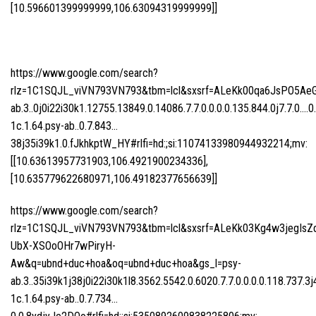
[10.596601399999999,106.63094319999999]]
https://www.google.com/search?
rlz=1C1SQJL_viVN793VN793&tbm=lcl&sxsrf=ALeKk00qa6JsPO5Ae
ab.3..0j0i22i30k1.12755.13849.0.14086.7.7.0.0.0.0.135.844.0j7.7.0….0
1c.1.64.psy-ab..0.7.843…
38j35i39k1.0.fJkhkptW_HY#rlfi=hd:;si:11074133980944932214;mv:
[[10.63613957731903,106.4921900234336],
[10.635779622680971,106.49182377656639]]
https://www.google.com/search?
rlz=1C1SQJL_viVN793VN793&tbm=lcl&sxsrf=ALeKk03Kg4w3jegIsZ
UbX-XSOoOHr7wPiryH-
Aw&q=ubnd+duc+hoa&oq=ubnd+duc+hoa&gs_l=psy-
ab.3..35i39k1j38j0i22i30k1l8.3562.5542.0.6020.7.7.0.0.0.0.118.737.3j
1c.1.64.psy-ab..0.7.734…