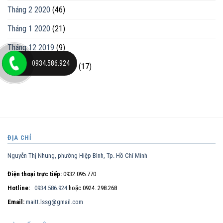
Tháng 2 2020
(46)
Tháng 1 2020
(21)
Tháng 12 2019
(9)
0934.586.924
Tháng mười một 2019
(17)
ĐỊA CHỈ
Nguyễn Thị Nhung, phường Hiệp Bình, Tp. Hồ Chí Minh
Điện thoại trực tiếp:
0932.095.770
Hotline:
0934.586.924
hoặc 0924. 298.268
Email:
maitt.lssg@gmail.com