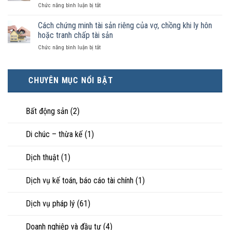
luật
ở
Chức năng bình luận bị tắt
điều
hôn
công
Chọn
kiện
thì
nhận
ly
Cách chứng minh tài sản riêng của vợ, chồng khi ly hôn
kinh
tài
là
hôn
tế
hoặc tranh chấp tài sản
sản
hôn
khi
tốt
chia
nhân
ở
Chức năng bình luận bị tắt
hôn
hơn
như
thực
Cách
nhân
cũng
thế
tế?
chứng
không
được
nào?
minh
hạnh
trực
CHUYÊN MỤC NỔI BẬT
tài
phúc:
tiếp
sản
Góc
nuôi
riêng
nhìn
con
của
Bất động sản
(2)
luật
vợ,
sư
chồng
Di chúc – thừa kế
(1)
khi
ly
hôn
Dịch thuật
(1)
hoặc
tranh
chấp
Dịch vụ kế toán, báo cáo tài chính
(1)
tài
sản
Dịch vụ pháp lý
(61)
Doanh nghiệp và đầu tư
(4)