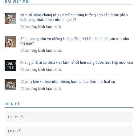
BÀI VIẾT MỚI
Nam nữ sống chung như vợ chồng trong trường hợp nào được pháp
30
luật công nhận là hôn nhân thực tế?
Th7
ở
Chức năng bình luận bị tắt
Nam
Sống chung như vợ chồng không đăng ký kết hôn thì tài sản chia như
nữ
29
thế nào?
Th7
sống
ở
Chức năng bình luận bị tắt
chung
Sống
như
Không phải ai có điều kiện kinh tế tốt hơn cũng được trực tiếp nuôi con
chung
vợ
28
Th7
như
ở
Chức năng bình luận bị tắt
chồng
vợ
Không
trong
chồng
Chọn ly hôn khi hôn nhân không hạnh phúc: Góc nhìn luật sư
phải
trường
27
Th7
không
ai
hợp
ở
Chức năng bình luận bị tắt
đăng
có
nào
Chọn
ký
điều
được
ly
LIÊN HỆ
kết
kiện
pháp
hôn
hôn
kinh
luật
khi
thì
tế
công
hôn
tài
tốt
nhận
nhân
sản
hơn
là
không
chia
cũng
hôn
hạnh