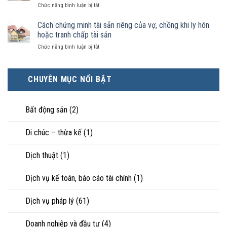
luật
ở
Chức năng bình luận bị tắt
điều
hôn
công
Chọn
kiện
thì
nhận
ly
Cách chứng minh tài sản riêng của vợ, chồng khi ly hôn
kinh
tài
là
hôn
tế
hoặc tranh chấp tài sản
sản
hôn
khi
tốt
chia
nhân
ở
Chức năng bình luận bị tắt
hôn
hơn
như
thực
Cách
nhân
cũng
thế
tế?
chứng
không
được
nào?
minh
hạnh
trực
CHUYÊN MỤC NỔI BẬT
tài
phúc:
tiếp
sản
Góc
nuôi
riêng
nhìn
con
của
Bất động sản
(2)
luật
vợ,
sư
chồng
Di chúc – thừa kế
(1)
khi
ly
hôn
Dịch thuật
(1)
hoặc
tranh
chấp
Dịch vụ kế toán, báo cáo tài chính
(1)
tài
sản
Dịch vụ pháp lý
(61)
Doanh nghiệp và đầu tư
(4)