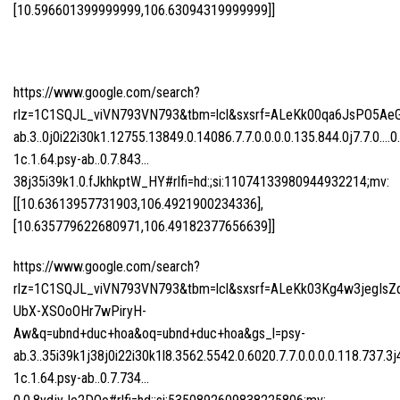
[10.596601399999999,106.63094319999999]]
https://www.google.com/search?
rlz=1C1SQJL_viVN793VN793&tbm=lcl&sxsrf=ALeKk00qa6JsPO5Ae
ab.3..0j0i22i30k1.12755.13849.0.14086.7.7.0.0.0.0.135.844.0j7.7.0….0
1c.1.64.psy-ab..0.7.843…
38j35i39k1.0.fJkhkptW_HY#rlfi=hd:;si:11074133980944932214;mv:
[[10.63613957731903,106.4921900234336],
[10.635779622680971,106.49182377656639]]
https://www.google.com/search?
rlz=1C1SQJL_viVN793VN793&tbm=lcl&sxsrf=ALeKk03Kg4w3jegIsZ
UbX-XSOoOHr7wPiryH-
Aw&q=ubnd+duc+hoa&oq=ubnd+duc+hoa&gs_l=psy-
ab.3..35i39k1j38j0i22i30k1l8.3562.5542.0.6020.7.7.0.0.0.0.118.737.3j
1c.1.64.psy-ab..0.7.734…