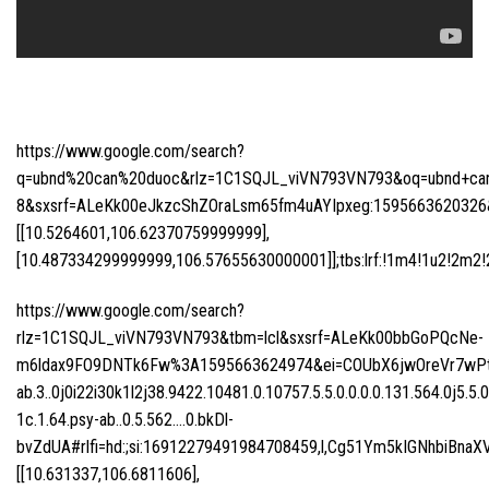
https://www.google.com/search?
q=ubnd%20can%20duoc&rlz=1C1SQJL_viVN793VN793&oq=ubnd+can+d
8&sxsrf=ALeKk00eJkzcShZOraLsm65fm4uAYIpxeg:1595663620326&n
[[10.5264601,106.62370759999999],
[10.487334299999999,106.57655630000001]];tbs:lrf:!1m4!1u2!2m2!2m
https://www.google.com/search?
rlz=1C1SQJL_viVN793VN793&tbm=lcl&sxsrf=ALeKk00bbGoPQcNe-
m6ldax9FO9DNTk6Fw%3A1595663624974&ei=COUbX6jwOreVr7wPtI
ab.3..0j0i22i30k1l2j38.9422.10481.0.10757.5.5.0.0.0.0.131.564.0j5.5.
1c.1.64.psy-ab..0.5.562….0.bkDl-
bvZdUA#rlfi=hd:;si:16912279491984708459,l,Cg51Ym5kIGNhbiB
[[10.631337,106.6811606],