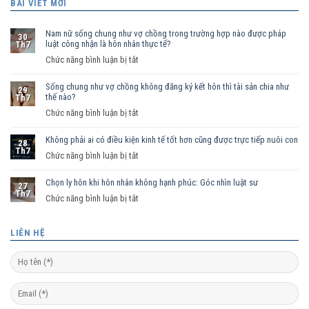
BÀI VIẾT MỚI
Nam nữ sống chung như vợ chồng trong trường hợp nào được pháp
30
luật công nhận là hôn nhân thực tế?
Th7
ở
Chức năng bình luận bị tắt
Nam
Sống chung như vợ chồng không đăng ký kết hôn thì tài sản chia như
nữ
29
thế nào?
Th7
sống
ở
Chức năng bình luận bị tắt
chung
Sống
như
Không phải ai có điều kiện kinh tế tốt hơn cũng được trực tiếp nuôi con
chung
vợ
28
Th7
như
ở
Chức năng bình luận bị tắt
chồng
vợ
Không
trong
chồng
Chọn ly hôn khi hôn nhân không hạnh phúc: Góc nhìn luật sư
phải
trường
27
Th7
không
ai
hợp
ở
Chức năng bình luận bị tắt
đăng
có
nào
Chọn
ký
điều
được
ly
LIÊN HỆ
kết
kiện
pháp
hôn
hôn
kinh
luật
khi
thì
tế
công
hôn
tài
tốt
nhận
nhân
sản
hơn
là
không
chia
cũng
hôn
hạnh