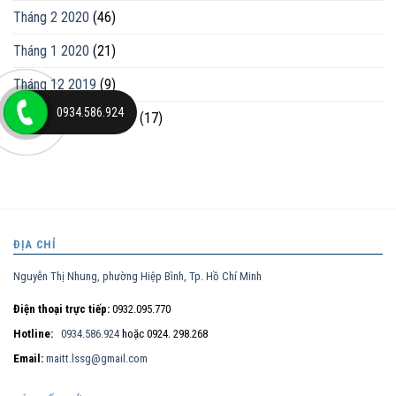
Tháng 2 2020
(46)
Tháng 1 2020
(21)
Tháng 12 2019
(9)
0934.586.924
Tháng mười một 2019
(17)
ĐỊA CHỈ
Nguyễn Thị Nhung, phường Hiệp Bình, Tp. Hồ Chí Minh
Điện thoại trực tiếp:
0932.095.770
Hotline:
0934.586.924
hoặc 0924. 298.268
Email:
maitt.lssg@gmail.com