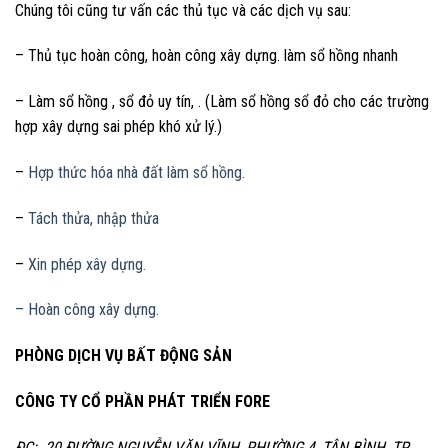
Chúng tôi cũng tư vấn các thủ tục và các dịch vụ sau:
– Thủ tục hoàn công, hoàn công xây dựng. làm sổ hồng nhanh
– Làm sổ hồng , sổ đỏ uy tín, . (Làm sổ hồng sổ đỏ cho các trường
hợp xây dựng sai phép khó xử lý.)
–
Hợp thức hóa nhà đất làm sổ hồng.
–
Tách thửa, nhập thửa
–
Xin phép xây dựng.
– Hoàn công xây dựng.
PHÒNG DỊCH VỤ BẤT ĐỘNG SẢN
CÔNG TY CỔ PHẦN PHÁT TRIỂN FORE
ĐC: 20 ĐƯỜNG NGUYỄN VĂN VĨNH, PHƯỜNG 4, TÂN BÌNH, TP.