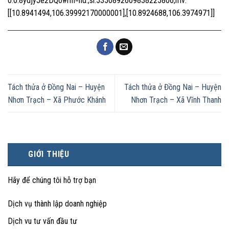
0.0.8ydjyJe2DQo#rlfi=hd:;si:5350892609838225806;mv:
[[10.8941494,106.39992170000001],[10.8924688,106.3974971]]
Tách thửa ở Đồng Nai – Huyện
Tách thửa ở Đồng Nai – Huyện
Nhơn Trạch – Xã Phước Khánh
Nhơn Trạch – Xã Vĩnh Thanh
GIỚI THIỆU
Hãy để chúng tôi hỗ trợ bạn
Dịch vụ thành lập doanh nghiệp
Dịch vu tư vấn đầu tư