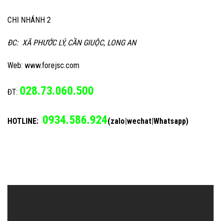
CHI NHÁNH 2
ĐC: XÃ PHƯỚC LÝ, CẦN GIUỘC, LONG AN
Web: www.forejsc.com
028.73.060.500
ĐT:
0934.586.924
HOTLINE:
(zalo|wechat|Whatsapp)