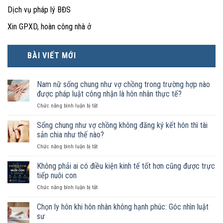
Dịch vụ pháp lý BĐS
Xin GPXD, hoàn công nhà ở
BÀI VIẾT MỚI
Nam nữ sống chung như vợ chồng trong trường hợp nào
được pháp luật công nhận là hôn nhân thực tế?
ở
Chức năng bình luận bị tắt
Nam
nữ
Sống chung như vợ chồng không đăng ký kết hôn thì tài
sống
sản chia như thế nào?
chung
ở
Chức năng bình luận bị tắt
như
Sống
vợ
chung
Không phải ai có điều kiện kinh tế tốt hơn cũng được trực
chồng
như
trong
tiếp nuôi con
vợ
trường
ở
Chức năng bình luận bị tắt
chồng
hợp
Không
không
nào
phải
Chọn ly hôn khi hôn nhân không hạnh phúc: Góc nhìn luật
đăng
được
ai
ký
sư
pháp
có
kết