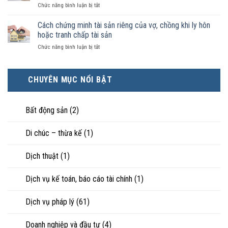
luật
ở
Chức năng bình luận bị tắt
điều
hôn
công
Chọn
kiện
thì
nhận
ly
Cách chứng minh tài sản riêng của vợ, chồng khi ly hôn
kinh
tài
là
hôn
tế
hoặc tranh chấp tài sản
sản
hôn
khi
tốt
chia
nhân
ở
Chức năng bình luận bị tắt
hôn
hơn
như
thực
Cách
nhân
cũng
thế
tế?
chứng
không
được
nào?
minh
hạnh
trực
CHUYÊN MỤC NỔI BẬT
tài
phúc:
tiếp
sản
Góc
nuôi
riêng
nhìn
con
của
Bất động sản
(2)
luật
vợ,
sư
chồng
Di chúc – thừa kế
(1)
khi
ly
hôn
Dịch thuật
(1)
hoặc
tranh
chấp
Dịch vụ kế toán, báo cáo tài chính
(1)
tài
sản
Dịch vụ pháp lý
(61)
Doanh nghiệp và đầu tư
(4)