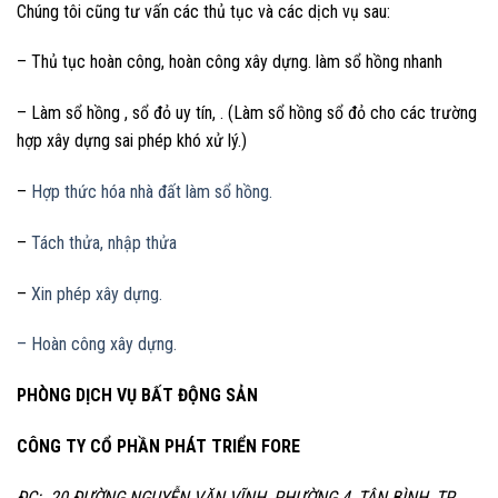
Chúng tôi cũng tư vấn các thủ tục và các dịch vụ sau:
– Thủ tục hoàn công, hoàn công xây dựng. làm sổ hồng nhanh
– Làm sổ hồng , sổ đỏ uy tín, . (Làm sổ hồng sổ đỏ cho các trường
hợp xây dựng sai phép khó xử lý.)
–
Hợp thức hóa nhà đất làm sổ hồng.
–
Tách thửa, nhập thửa
–
Xin phép xây dựng.
– Hoàn công xây dựng.
PHÒNG DỊCH VỤ BẤT ĐỘNG SẢN
CÔNG TY CỔ PHẦN PHÁT TRIỂN FORE
ĐC: 20 ĐƯỜNG NGUYỄN VĂN VĨNH, PHƯỜNG 4, TÂN BÌNH, TP.