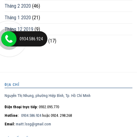
Tháng 2 2020
(46)
Tháng 1 2020
(21)
Tháng 12 2019
(9)
0934.586.924
Tháng mười một 2019
(17)
ĐỊA CHỈ
Nguyễn Thị Nhung, phường Hiệp Bình, Tp. Hồ Chí Minh
Điện thoại trực tiếp:
0932.095.770
Hotline:
0934.586.924
hoặc 0924. 298.268
Email:
maitt.lssg@gmail.com