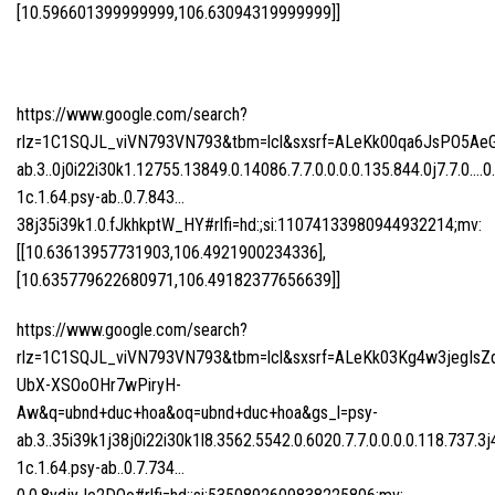
[10.596601399999999,106.63094319999999]]
https://www.google.com/search?
rlz=1C1SQJL_viVN793VN793&tbm=lcl&sxsrf=ALeKk00qa6JsPO5Ae
ab.3..0j0i22i30k1.12755.13849.0.14086.7.7.0.0.0.0.135.844.0j7.7.0….0
1c.1.64.psy-ab..0.7.843…
38j35i39k1.0.fJkhkptW_HY#rlfi=hd:;si:11074133980944932214;mv:
[[10.63613957731903,106.4921900234336],
[10.635779622680971,106.49182377656639]]
https://www.google.com/search?
rlz=1C1SQJL_viVN793VN793&tbm=lcl&sxsrf=ALeKk03Kg4w3jegIsZ
UbX-XSOoOHr7wPiryH-
Aw&q=ubnd+duc+hoa&oq=ubnd+duc+hoa&gs_l=psy-
ab.3..35i39k1j38j0i22i30k1l8.3562.5542.0.6020.7.7.0.0.0.0.118.737.3j
1c.1.64.psy-ab..0.7.734…