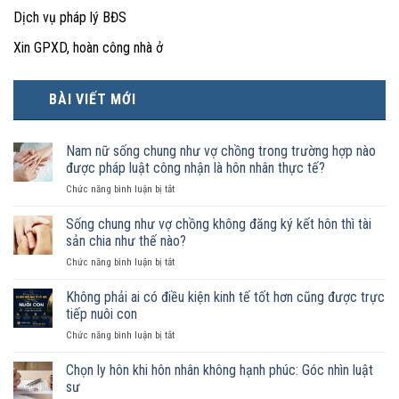
Dịch vụ pháp lý BĐS
Xin GPXD, hoàn công nhà ở
BÀI VIẾT MỚI
Nam nữ sống chung như vợ chồng trong trường hợp nào
được pháp luật công nhận là hôn nhân thực tế?
ở
Chức năng bình luận bị tắt
Nam
nữ
Sống chung như vợ chồng không đăng ký kết hôn thì tài
sống
sản chia như thế nào?
chung
ở
Chức năng bình luận bị tắt
như
Sống
vợ
chung
Không phải ai có điều kiện kinh tế tốt hơn cũng được trực
chồng
như
trong
tiếp nuôi con
vợ
trường
ở
Chức năng bình luận bị tắt
chồng
hợp
Không
không
nào
phải
Chọn ly hôn khi hôn nhân không hạnh phúc: Góc nhìn luật
đăng
được
ai
ký
sư
pháp
có
kết