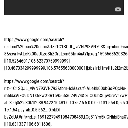
https://www.google.com/search?
q=ubnd%20can%20duoc&rlz=1C1SQJL_viVN793VN793&oq=ubnd+can+d
8&sxsrf=ALeKk00eJkzcShZOraLsm65fm4uAYIpxeg:1595663620326&n
[[10.5264601,106.62370759999999],
[10.487334299999999,106.57655630000001]];tbs:lrf:!1m4!1u2!2m2!2m
https://www.google.com/search?
rlz=1C1SQJL_viVN793VN793&tbm=lcl&sxsrf=ALeKk00bbGoPQcNe-
m6ldax9FO9DNTk6Fw%3A1595663624974&ei=COUbX6jwOreVr7wPtI
ab.3..0j0i22i30k1l2j38.9422.10481.0.10757.5.5.0.0.0.0.131.564.0j5.5.
1c.1.64.psy-ab..0.5.562….0.bkDl-
bvZdUA#rlfi=hd:;si:16912279491984708459,l,Cg51Ym5kIGNhbiB
[[10.631337,106.6811606],