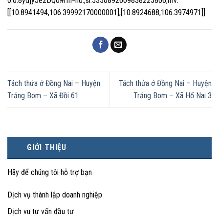
0.0.8ydjyJe2DQo#rlfi=hd:;si:5350892609838225806;mv:
[[10.8941494,106.39992170000001],[10.8924688,106.3974971]]
Tách thửa ở Đồng Nai – Huyện
Tách thửa ở Đồng Nai – Huyện
Trảng Bom – Xã Đồi 61
Trảng Bom – Xã Hố Nai 3
GIỚI THIỆU
Hãy để chúng tôi hỗ trợ bạn
Dịch vụ thành lập doanh nghiệp
Dịch vu tư vấn đầu tư