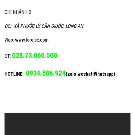
CHI NHÁNH 2
ĐC: XÃ PHƯỚC LÝ, CẦN GIUỘC, LONG AN
Web: www.forejsc.com
028.73.060.500
ĐT:
0934.586.924
HOTLINE:
(zalo|wechat|Whatsapp)