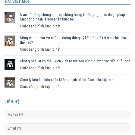
BÀI VIẾT MỚI
Nam nữ sống chung như vợ chồng trong trường hợp nào được pháp
30
luật công nhận là hôn nhân thực tế?
Th7
ở
Chức năng bình luận bị tắt
Nam
Sống chung như vợ chồng không đăng ký kết hôn thì tài sản chia như
nữ
29
thế nào?
Th7
sống
ở
Chức năng bình luận bị tắt
chung
Sống
như
Không phải ai có điều kiện kinh tế tốt hơn cũng được trực tiếp nuôi con
chung
vợ
28
Th7
như
ở
Chức năng bình luận bị tắt
chồng
vợ
Không
trong
chồng
Chọn ly hôn khi hôn nhân không hạnh phúc: Góc nhìn luật sư
phải
trường
27
Th7
không
ai
hợp
ở
Chức năng bình luận bị tắt
đăng
có
nào
Chọn
ký
điều
được
ly
LIÊN HỆ
kết
kiện
pháp
hôn
hôn
kinh
luật
khi
thì
tế
công
hôn
tài
tốt
nhận
nhân
sản
hơn
là
không
chia
cũng
hôn
hạnh