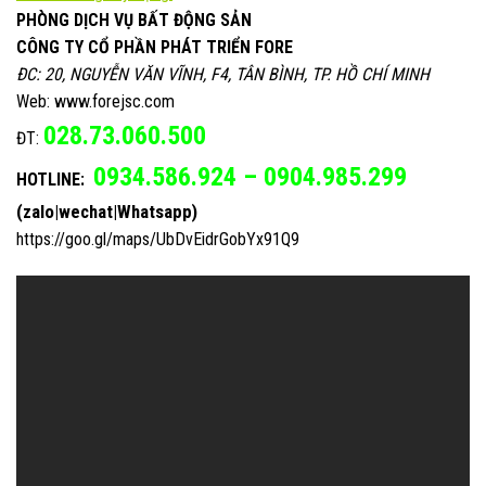
PHÒNG DỊCH VỤ BẤT ĐỘNG SẢN
CÔNG TY CỔ PHẦN PHÁT TRIỂN FORE
ĐC: 20, NGUYỄN VĂN VĨNH, F4, TÂN BÌNH, TP. HỒ CHÍ MINH
Web: www.forejsc.com
028.73.060.500
ĐT:
0934.586.924 – 0904.985.299
HOTLINE:
(zalo|wechat|Whatsapp)
https://goo.gl/maps/UbDvEidrGobYx91Q9