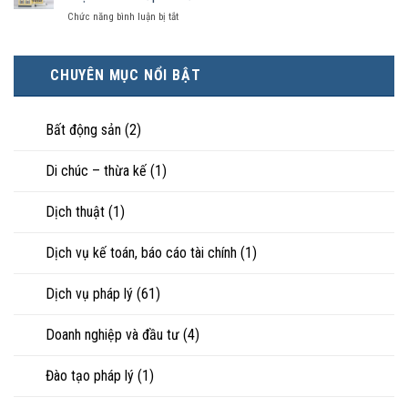
khi
tốt
chia
nhân
ở
Chức năng bình luận bị tắt
hôn
hơn
như
thực
Cách
nhân
cũng
thế
tế?
chứng
không
được
nào?
minh
hạnh
trực
CHUYÊN MỤC NỔI BẬT
tài
phúc:
tiếp
sản
Góc
nuôi
riêng
nhìn
con
của
Bất động sản
(2)
luật
vợ,
sư
chồng
Di chúc – thừa kế
(1)
khi
ly
hôn
Dịch thuật
(1)
hoặc
tranh
chấp
Dịch vụ kế toán, báo cáo tài chính
(1)
tài
sản
Dịch vụ pháp lý
(61)
Doanh nghiệp và đầu tư
(4)
Đào tạo pháp lý
(1)