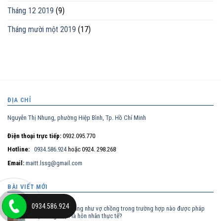
Tháng 12 2019
(9)
Tháng mười một 2019
(17)
ĐỊA CHỈ
Nguyễn Thị Nhung, phường Hiệp Bình, Tp. Hồ Chí Minh
Điện thoại trực tiếp:
0932.095.770
Hotline:
0934.586.924
hoặc 0924. 298.268
Email:
maitt.lssg@gmail.com
BÀI VIẾT MỚI
0934.586.924
Nam nữ sống chung như vợ chồng trong trường hợp nào được pháp
30
luật công nhận là hôn nhân thực tế?
Th7