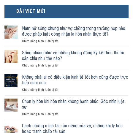
BÀI VIẾT MỚI
Nam nữ sống chung như vợ chồng trong trường hợp nào
được pháp luật công nhận là hôn nhân thực tế?
ở
Chức năng bình luận bị tắt
Nam
nữ
Sống chung như vợ chồng không đăng ký kết hôn thì tài
sống
sản chia như thế nào?
chung
ở
Chức năng bình luận bị tắt
như
Sống
vợ
chung
Không phải ai có điều kiện kinh tế tốt hơn cũng được trực
chồng
như
trong
tiếp nuôi con
vợ
trường
ở
Chức năng bình luận bị tắt
chồng
hợp
Không
không
nào
phải
Chọn ly hôn khi hôn nhân không hạnh phúc: Góc nhìn luật
đăng
được
ai
ký
sư
pháp
có
kết
luật
ở
Chức năng bình luận bị tắt
điều
hôn
công
Chọn
kiện
thì
nhận
ly
Cách chứng minh tài sản riêng của vợ, chồng khi ly hôn
kinh
tài
là
hôn
tế
hoặc tranh chấp tài sản
sản
hôn