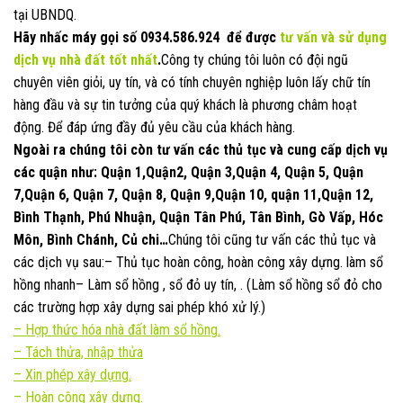
tại UBNDQ.
Hãy nhấc máy gọi số
0934.586.924
để được
tư vấn và sử dụng
dịch vụ nhà đất
tốt nhất
.
Công ty chúng tôi luôn có đội ngũ
chuyên viên giỏi, uy tín, và có tính chuyên nghiệp luôn lấy chữ tín
hàng đầu và sự tin tưởng của quý khách là phương châm hoạt
động. Để đáp ứng đầy đủ yêu cầu của khách hàng.
Ngoài ra chúng tôi còn tư vấn các thủ tục và cung cấp dịch vụ
các quận như: Quận 1,Quận2, Quận 3,Quận 4, Quận 5, Quận
7,Quận 6, Quận 7, Quận 8, Quận 9,Quận 10, quận 11,Quận 12,
Bình Thạnh, Phú Nhuận, Quận Tân Phú, Tân Bình, Gò Vấp, Hóc
Môn, Bình Chánh, Củ chi…
Chúng tôi cũng tư vấn các thủ tục và
các dịch vụ sau:– Thủ tục hoàn công, hoàn công xây dựng. làm sổ
hồng nhanh– Làm sổ hồng , sổ đỏ uy tín, . (Làm sổ hồng sổ đỏ cho
các trường hợp xây dựng sai phép khó xử lý.)
–
Hợp thức hóa nhà đất làm sổ hồng.
–
Tách thửa, nhập thửa
–
Xin phép xây dựng.
– Hoàn công xây dựng.