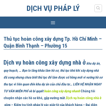
Skip
DỊCH VỤ PHÁP LÝ
to
content
Thủ tục hoàn công xây dựng Tp. Hồ Chí Minh –
Quận Bình Thạnh – Phường 15
Dịch vụ hoàn công xây dựng nhà ở
khu dự án,
quy hoạch, … Bạn lo lắng khâu làm hồ sơ, thủ tục khó khi xây dựng nhà
đã xong nhưng chưa biết thủ tục để làm được sổ hồng mới vì vướng hồ sơ
thu tục vì liên quan đến khu dự án của chủ đầu tư… LIÊN HỆ NHẬN NGAY
TƯ VẤN MIỄN PHÍ về bí quyết
hoàn công xây dựng nhanh
Chúng tôi
chuyên nhận các hồ sơ khó, gặp vướng mắt.
Dịch vụ hoàn công nhà ở
gồm:
– Kiểm tra tính pháp lý các giấy tờ của khách hàng;– Đại diện