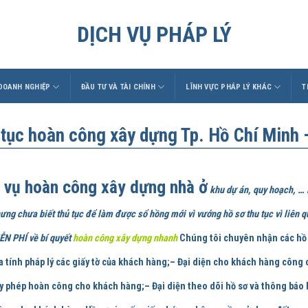
DỊCH VỤ PHÁP LÝ
 DOANH NGHIỆP
ĐẦU TƯ VÀ TÀI CHÍNH
LĨNH VỰC PHÁP LÝ KHÁC
T
 tục hoàn công xây dựng Tp. Hồ Chí Minh
 vụ hoàn công xây dựng nhà ở
khu dự án, quy hoạch, … 
ưng chưa biết thủ tục để làm được sổ hồng mới vì vướng hồ sơ thu tục vì li
N PHÍ về bí quyết
hoàn công xây dựng nhanh
Chúng tôi chuyên nhận các hồ 
a tính pháp lý các giấy tờ của khách hàng;– Đại diện cho khách hàng công c
y phép hoàn công cho khách hàng;– Đại diện theo dõi hồ sơ và thông báo