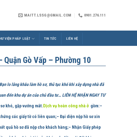
MAITT.LSSG@GMAIL.COM
0901.276.111
HƯ VIỆN PHÁP LUẬT
TIN TỨC
LIÊN HỆ
 – Quận Gò Vấp – Phường 10
Bạn lo lắng khâu làm hồ sơ, thủ tục khó khi xây dựng nhà đã
ên quan đến khu dự án của chủ đầu tư… LIÊN HỆ NHẬN NGAY TƯ
sơ khó, gặp vướng mắt.
Dịch vụ hoàn công nhà ở
gồm:
–
hứng các giấy tờ có liên quan;– Đại diện nộp hồ sơ xin
 kết quả hồ sơ đã nộp cho khách hàng;– Nhận Giấy phép