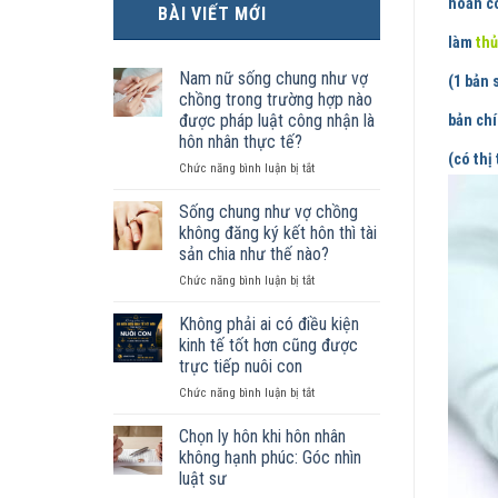
hoàn c
BÀI VIẾT MỚI
làm
thủ
Nam nữ sống chung như vợ
(1 bản 
chồng trong trường hợp nào
được pháp luật công nhận là
bản chí
hôn nhân thực tế?
(có thị
ở
Chức năng bình luận bị tắt
Nam
nữ
Sống chung như vợ chồng
sống
không đăng ký kết hôn thì tài
chung
sản chia như thế nào?
như
ở
Chức năng bình luận bị tắt
vợ
Sống
chồng
chung
trong
Không phải ai có điều kiện
như
trường
kinh tế tốt hơn cũng được
vợ
hợp
trực tiếp nuôi con
chồng
nào
ở
Chức năng bình luận bị tắt
không
được
Không
đăng
pháp
phải
ký
luật
Chọn ly hôn khi hôn nhân
ai
kết
công
không hạnh phúc: Góc nhìn
có
hôn
nhận
luật sư
điều
thì
là