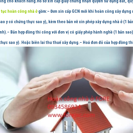
ông cho khách hàng.
Hồ sơ xin cấp giấy chứng nhận quyền sử dụng đất, quyề
 tục hoàn công nhà ở
gồm:
– Đơn xin cấp GCN mới khi hoàn công xây dựng 
sao y có chứng thực sao y), kèm theo bản vẽ xin phép xây dựng nhà ở (1 bả
nh).– Bản hợp đồng thi công với đơn vị có giấy phép hành nghề (1 bản sao
 thực sao y). Hoặc biên lai thu thuế xây dựng.– Hoá đơn đỏ của hợp đồng t