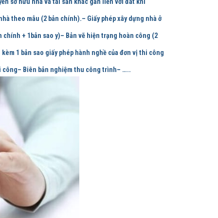
n sở hửu nhà và tài sản khác gắn liền với đất khi
nhà theo mẫu (2 bản chính).– Giấy phép xây dựng nhà ở
n chính + 1bản sao y)– Bản vẽ hiện trạng hoàn công (2
) kèm 1 bản sao giấy phép hành nghề của đơn vị thi công
hi công– Biên bản nghiệm thu công trình– …..