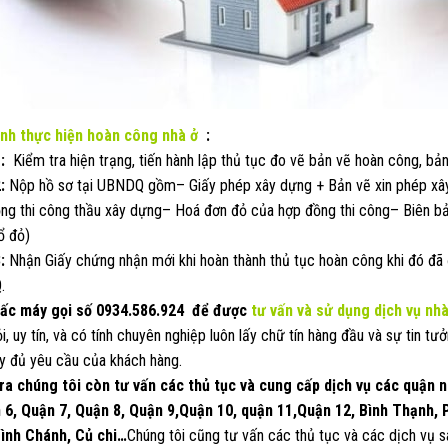
ình thực hiện hoàn công nhà ở
:
1:
Kiểm tra hiện trạng, tiến hành lập thủ tục đo vẽ bản vẽ hoàn công, bản 
:
Nộp hồ sơ tại UBNDQ gồm– Giấy phép xây dựng + Bản vẽ xin phép xâ
ng thi công thầu xây dựng– Hoá đơn đỏ của hợp đồng thi công– Biên bả
ổ đỏ)
:
Nhận Giấy chứng nhận mới khi hoàn thành thủ tục hoàn công khi đó đã 
.
ấc máy gọi số
0934.586.924
để được
tư vấn và sử dụng dịch vụ nh
ỏi, uy tín, và có tính chuyên nghiệp luôn lấy chữ tín hàng đầu và sự tin
y đủ yêu cầu của khách hàng.
ra chúng tôi còn tư vấn các thủ tục và cung cấp dịch vụ các quận 
 6, Quận 7, Quận 8, Quận 9,Quận 10, quận 11,Quận 12, Bình Thạnh,
ình Chánh, Củ chi…
Chúng tôi cũng tư vấn các thủ tục và các dịch vụ 