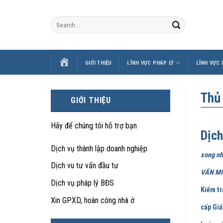
Skip
to
content
TRANG
GIỚI THIỆU
LĨNH VỰC PHÁP LÝ
LĨNH VỰC
CHỦ
Thủ
GIỚI THIỆU
Hãy để chúng tôi hỗ trợ bạn
Dịch
Dịch vụ thành lập doanh nghiệp
xong nh
Dịch vu tư vấn đầu tư
VẤN MIỄ
Dịch vụ pháp lý BĐS
Kiểm tr
Xin GPXD, hoàn công nhà ở
cấp Giấ