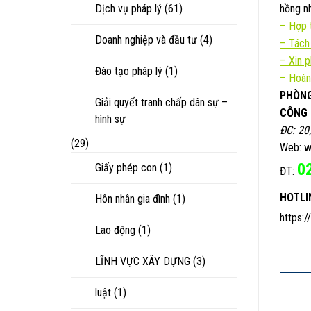
Dịch vụ pháp lý
(61)
hồng nh
–
Hợp t
Doanh nghiệp và đầu tư
(4)
–
Tách
–
Xin 
Đào tạo pháp lý
(1)
– Hoàn
PHÒNG
Giải quyết tranh chấp dân sự –
CÔNG 
hình sự
ĐC: 20
(29)
Web: w
0
Giấy phép con
(1)
ĐT:
HOTLI
Hôn nhân gia đình
(1)
https:
Lao động
(1)
LĨNH VỰC XÂY DỰNG
(3)
luật
(1)