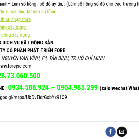
anh– Làm sổ hồng , sổ đỏ uy tín, . (Làm sổ hồng sổ đỏ cho các trường h
hức hóa nhà đất làm sổ hồng.
 thửa, nhập thửa
phép xây dựng.
 công xây dựng.
 DỊCH VỤ BẤT ĐỘNG SẢN
TY CỔ PHẦN PHÁT TRIỂN FORE
, NGUYỄN VĂN VĨNH, F4, TÂN BÌNH, TP. HỒ CHÍ MINH
ww.forejsc.com
28.73.060.500
0934.586.924 – 0904.985.299
(zalo|wechat|Wha
NE:
//goo.gl/maps/UbDvEidrGobYx91Q9