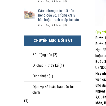
ở
Chức năng bình luận bị tắt
kiện
tài
hôn
Chọn
kinh
sản
nhân
ly
tế
chia
Cách chứng minh tài sản
thực
hôn
tốt
như
tế?
riêng của vợ, chồng khi ly
khi
hơn
thế
hôn hoặc tranh chấp tài sản
hôn
cũng
nào?
ở
Chức năng bình luận bị tắt
nhân
được
Cách
không
trực
Quy tr
chứng
hạnh
tiếp
minh
Bước 
phúc:
nuôi
CHUYÊN MỤC NỔI BẬT
tài
Góc
con
Bước 2
sản
nhìn
Hợp đồ
riêng
luật
của
sư
Bất động sản
(2)
hoặc s
vợ,
Bước 3
chồng
Di chúc – thừa kế
(1)
khi
UBNDQ
ly
Hãy nh
hôn
Dịch thuật
(1)
hoặc
viên gi
tranh
ứng đầ
chấp
Dịch vụ kế toán, báo cáo tài
tài
Ngoài 
chính
sản
7,Quận
(1)
Môn, B