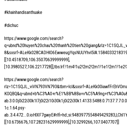
#khainhandisanthuake
#dichuc
https://www.google.com/search?
q=ubnd%20huyen%20chau%20thanh%20tien%20giang&rlz=1C1SQJL_vi
8&sxsrf=ALeKk028CADHlO6EwweugYqsNUUYhvl5lA:1584033218319&np
[[10.4518709,106.35070639999999],
[10.3980527,106.2217728]];tbs:lrf:!1m4!1u2!2m2!2m1!1e1!2m1!1e2!3sI
https://www.google.com/search?
rlz=1C1SQJL_viVN793VN793&tbm=lcl&sxsrf=ALeKk00iawfFrEh
KOQBQ&q=ubnd+b%C3%A0+r%E1%BB%8Ba+v%C5%A9ng+t%C3%A0u&oq
ab.3.0.0j0i22i30k1l7j0i22i10i30k1j0i22i30k1.4133.5488.0.7137.7.7.0.0
1c.1.64.psy-
ab..3.4.472….0.ioHlXF7gwyE#rlfi=hd:;si:9483977554849429283,
[[10.6736676,107.28231629999999],[10.3299266,107.0407707]]