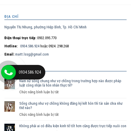
ĐỊA CHỈ
Nguyễn Thị Nhung, phường Hiệp Bình, Tp. Hồ Chí Minh
Điện thoại trực tiếp:
0932.095.770
Hotline:
0934.586.924
hoặc 0924. 298.268
Email:
maitt.lssg@gmail.com
BÀI VIẾT MỚI
0934.586.924
Nam nữ sống chung như vợ chồng trong trường hợp nào được pháp
30
luật công nhận là hôn nhân thực tế?
Th7
ở
Chức năng bình luận bị tắt
Nam
Sống chung như vợ chồng không đăng ký kết hôn thì tài sản chia như
nữ
29
thế nào?
Th7
sống
ở
Chức năng bình luận bị tắt
chung
Sống
như
Không phải ai có điều kiện kinh tế tốt hơn cũng được trực tiếp nuôi con
chung
vợ
28
Th7