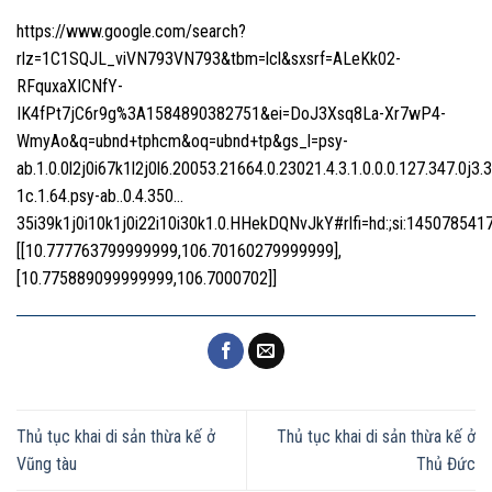
https://www.google.com/search?
rlz=1C1SQJL_viVN793VN793&tbm=lcl&sxsrf=ALeKk02-
RFquxaXICNfY-
IK4fPt7jC6r9g%3A1584890382751&ei=DoJ3Xsq8La-Xr7wP4-
WmyAo&q=ubnd+tphcm&oq=ubnd+tp&gs_l=psy-
ab.1.0.0l2j0i67k1l2j0l6.20053.21664.0.23021.4.3.1.0.0.0.127.347.0j3.
1c.1.64.psy-ab..0.4.350…
35i39k1j0i10k1j0i22i10i30k1.0.HHekDQNvJkY#rlfi=hd:;si:1450
[[10.777763799999999,106.70160279999999],
[10.775889099999999,106.7000702]]
Thủ tục khai di sản thừa kế ở
Thủ tục khai di sản thừa kế ở
Vũng tàu
Thủ Đức