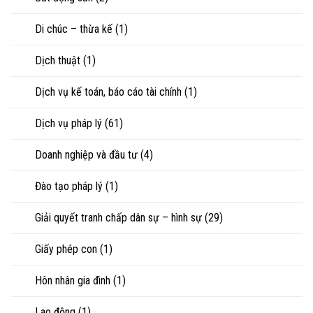
vợ,
sư
chồng
Di chúc – thừa kế
(1)
khi
ly
hôn
Dịch thuật
(1)
hoặc
tranh
chấp
Dịch vụ kế toán, báo cáo tài chính
(1)
tài
sản
Dịch vụ pháp lý
(61)
Doanh nghiệp và đầu tư
(4)
Đào tạo pháp lý
(1)
Giải quyết tranh chấp dân sự – hình sự
(29)
Giấy phép con
(1)
Hôn nhân gia đình
(1)
Lao động
(1)