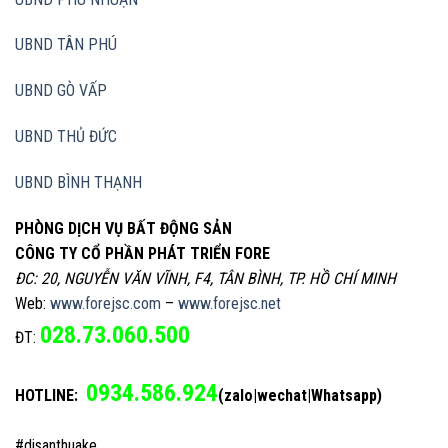
UBND TÂN PHÚ
UBND GÒ VẤP
UBND THỦ ĐỨC
UBND BÌNH THẠNH
PHÒNG DỊCH VỤ BẤT ĐỘNG SẢN
CÔNG TY CỔ PHẦN PHÁT TRIỂN FORE
ĐC: 20, NGUYỄN VĂN VĨNH, F4, TÂN BÌNH, TP. HỒ CHÍ MINH
Web:
www.forejsc.com
–
www.forejsc.net
028.73.060.500
ĐT:
0934.586.924
HOTLINE:
(zalo|wechat|Whatsapp)
#disanthuake