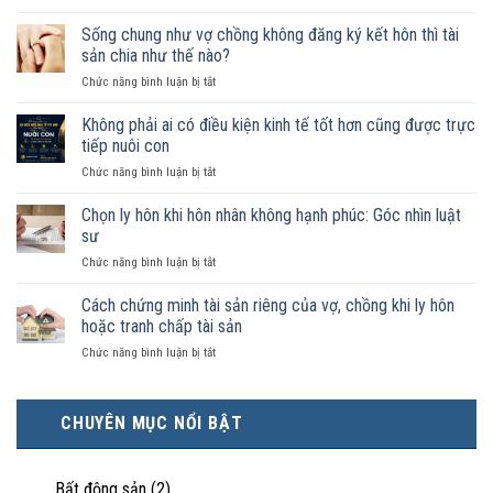
Nam
nữ
Sống chung như vợ chồng không đăng ký kết hôn thì tài
sống
sản chia như thế nào?
chung
ở
Chức năng bình luận bị tắt
như
Sống
vợ
chung
Không phải ai có điều kiện kinh tế tốt hơn cũng được trực
chồng
như
trong
tiếp nuôi con
vợ
trường
ở
Chức năng bình luận bị tắt
chồng
hợp
Không
không
nào
phải
Chọn ly hôn khi hôn nhân không hạnh phúc: Góc nhìn luật
đăng
được
ai
ký
sư
pháp
có
kết
luật
ở
Chức năng bình luận bị tắt
điều
hôn
công
Chọn
kiện
thì
nhận
ly
Cách chứng minh tài sản riêng của vợ, chồng khi ly hôn
kinh
tài
là
hôn
tế
hoặc tranh chấp tài sản
sản
hôn
khi
tốt
chia
nhân
ở
Chức năng bình luận bị tắt
hôn
hơn
như
thực
Cách
nhân
cũng
thế
tế?
chứng
không
được
nào?
minh
hạnh
trực
CHUYÊN MỤC NỔI BẬT
tài
phúc:
tiếp
sản
Góc
nuôi
riêng
nhìn
con
của
Bất động sản
(2)
luật