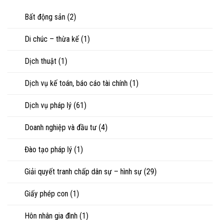
nuôi
riêng
nhìn
con
của
Bất động sản
(2)
luật
vợ,
sư
chồng
Di chúc – thừa kế
(1)
khi
ly
hôn
Dịch thuật
(1)
hoặc
tranh
chấp
Dịch vụ kế toán, báo cáo tài chính
(1)
tài
sản
Dịch vụ pháp lý
(61)
Doanh nghiệp và đầu tư
(4)
Đào tạo pháp lý
(1)
Giải quyết tranh chấp dân sự – hình sự
(29)
Giấy phép con
(1)
Hôn nhân gia đình
(1)