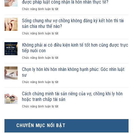
được pháp luật công nhận là hôn nhân thực tế?
ở
Chức năng bình luận bị tắt
Nam
nữ
Sống chung như vợ chồng không đăng ký kết hôn thì tài
sống
sản chia như thế nào?
chung
ở
Chức năng bình luận bị tắt
như
Sống
vợ
chung
Không phải ai có điều kiện kinh tế tốt hơn cũng được trực
chồng
như
trong
tiếp nuôi con
vợ
trường
ở
Chức năng bình luận bị tắt
chồng
hợp
Không
không
nào
phải
Chọn ly hôn khi hôn nhân không hạnh phúc: Góc nhìn luật
đăng
được
ai
ký
sư
pháp
có
kết
luật
ở
Chức năng bình luận bị tắt
điều
hôn
công
Chọn
kiện
thì
nhận
ly
Cách chứng minh tài sản riêng của vợ, chồng khi ly hôn
kinh
tài
là
hôn
tế
hoặc tranh chấp tài sản
sản
hôn
khi
tốt
chia
nhân
ở
Chức năng bình luận bị tắt
hôn
hơn
như
thực
Cách
nhân
cũng
thế
tế?
chứng
không
được
nào?
minh
hạnh
trực
CHUYÊN MỤC NỔI BẬT
tài
phúc:
tiếp
sản
Góc