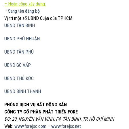
– Hoàn công xây dựng.
– Sang tên đăng bộ
Vị trí một số UBND Quận của TPHCM
UBND TÂN BÌNH
UBND PHÚ NHUẬN
UBND TÂN PHÚ
UBND GÒ VẤP
UBND THỦ ĐỨC
UBND BÌNH THẠNH
PHÒNG DỊCH VỤ BẤT ĐỘNG SẢN
CÔNG TY CỔ PHẦN PHÁT TRIỂN FORE
ĐC: 20, NGUYỄN VĂN VĨNH, F4, TÂN BÌNH, TP. HỒ CHÍ MINH
Web:
www.forejsc.com
–
www.forejsc.net