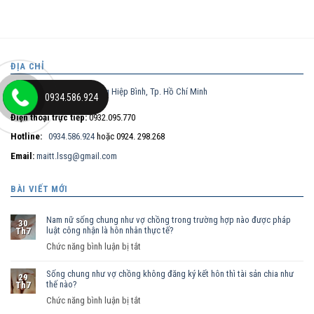
ĐỊA CHỈ
Nguyễn Thị Nhung, phường Hiệp Bình, Tp. Hồ Chí Minh
0934.586.924
Điện thoại trực tiếp:
0932.095.770
Hotline:
0934.586.924
hoặc 0924. 298.268
Email:
maitt.lssg@gmail.com
BÀI VIẾT MỚI
Nam nữ sống chung như vợ chồng trong trường hợp nào được pháp
30
luật công nhận là hôn nhân thực tế?
Th7
ở
Chức năng bình luận bị tắt
Nam
Sống chung như vợ chồng không đăng ký kết hôn thì tài sản chia như
nữ
29
thế nào?
Th7
sống
ở
Chức năng bình luận bị tắt
chung
Sống