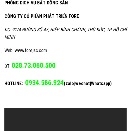
PHÒNG DỊCH VỤ BẤT ĐỘNG SẢN
CÔNG TY CỔ PHẦN PHÁT TRIỂN FORE
ĐC: 91/4 ĐƯỜNG SỐ 47, HIỆP BÌNH CHÁNH, THỦ ĐỨC, TP. HỒ CHÍ
MINH
Web: www.forejsc.com
028.73.060.500
ĐT:
0934.586.924
HOTLINE:
(zalo|wechat|Whatsapp)