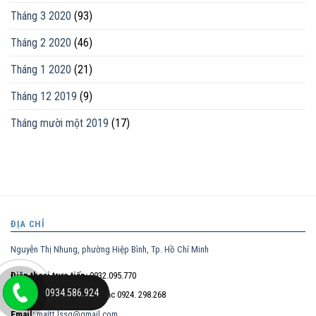
Tháng 3 2020
(93)
Tháng 2 2020
(46)
Tháng 1 2020
(21)
Tháng 12 2019
(9)
Tháng mười một 2019
(17)
ĐỊA CHỈ
Nguyễn Thị Nhung, phường Hiệp Bình, Tp. Hồ Chí Minh
Điện thoại trực tiếp:
0932.095.770
0934.586.924
Hotline:
0934.586.924
hoặc 0924. 298.268
Email:
maitt.lssg@gmail.com