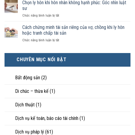
phải
Chọn ly hôn khi hôn nhân không hạnh phúc: Góc nhìn luật
đăng
được
ai
ký
sư
pháp
có
kết
luật
ở
Chức năng bình luận bị tắt
điều
hôn
công
Chọn
kiện
thì
nhận
ly
Cách chứng minh tài sản riêng của vợ, chồng khi ly hôn
kinh
tài
là
hôn
tế
hoặc tranh chấp tài sản
sản
hôn
khi
tốt
chia
nhân
ở
Chức năng bình luận bị tắt
hôn
hơn
như
thực
Cách
nhân
cũng
thế
tế?
chứng
không
được
nào?
minh
hạnh
trực
CHUYÊN MỤC NỔI BẬT
tài
phúc:
tiếp
sản
Góc
nuôi
riêng
nhìn
con
của
Bất động sản
(2)
luật
vợ,
sư
chồng
Di chúc – thừa kế
(1)
khi
ly
hôn
Dịch thuật
(1)
hoặc
tranh
chấp
Dịch vụ kế toán, báo cáo tài chính
(1)
tài
sản
Dịch vụ pháp lý
(61)