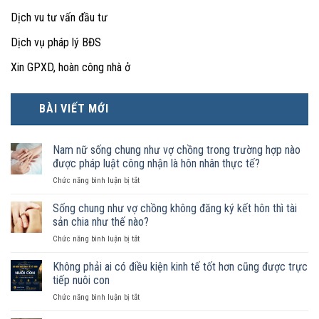
Dịch vu tư vấn đầu tư
Dịch vụ pháp lý BĐS
Xin GPXD, hoàn công nhà ở
BÀI VIẾT MỚI
Nam nữ sống chung như vợ chồng trong trường hợp nào
được pháp luật công nhận là hôn nhân thực tế?
ở
Chức năng bình luận bị tắt
Nam
nữ
Sống chung như vợ chồng không đăng ký kết hôn thì tài
sống
sản chia như thế nào?
chung
ở
Chức năng bình luận bị tắt
như
Sống
vợ
chung
Không phải ai có điều kiện kinh tế tốt hơn cũng được trực
chồng
như
trong
tiếp nuôi con
vợ
trường
ở
Chức năng bình luận bị tắt
chồng
hợp
Không
không
nào