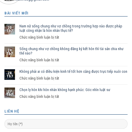
BÀI VIẾT MỚI
Nam nữ sống chung như vợ chồng trong trường hợp nào được pháp
30
luật công nhận là hôn nhân thực tế?
Th7
ở
Chức năng bình luận bị tắt
Nam
Sống chung như vợ chồng không đăng ký kết hôn thì tài sản chia như
nữ
29
thế nào?
Th7
sống
ở
Chức năng bình luận bị tắt
chung
Sống
như
Không phải ai có điều kiện kinh tế tốt hơn cũng được trực tiếp nuôi con
chung
vợ
28
Th7
như
ở
Chức năng bình luận bị tắt
chồng
vợ
Không
trong
chồng
Chọn ly hôn khi hôn nhân không hạnh phúc: Góc nhìn luật sư
phải
trường
27
Th7
không
ai
hợp
ở
Chức năng bình luận bị tắt
đăng
có
nào
Chọn
ký
điều
được
ly
LIÊN HỆ
kết
kiện
pháp
hôn
hôn
kinh
luật
khi
thì
tế
công
hôn
tài
tốt
nhận
nhân