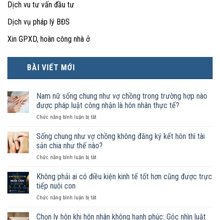
Dịch vu tư vấn đầu tư
Dịch vụ pháp lý BĐS
Xin GPXD, hoàn công nhà ở
BÀI VIẾT MỚI
Nam nữ sống chung như vợ chồng trong trường hợp nào
được pháp luật công nhận là hôn nhân thực tế?
ở
Chức năng bình luận bị tắt
Nam
nữ
Sống chung như vợ chồng không đăng ký kết hôn thì tài
sống
sản chia như thế nào?
chung
ở
Chức năng bình luận bị tắt
như
Sống
vợ
chung
Không phải ai có điều kiện kinh tế tốt hơn cũng được trực
chồng
như
trong
tiếp nuôi con
vợ
trường
ở
Chức năng bình luận bị tắt
chồng
hợp
Không
không
nào
phải
Chọn ly hôn khi hôn nhân không hạnh phúc: Góc nhìn luật
đăng
được