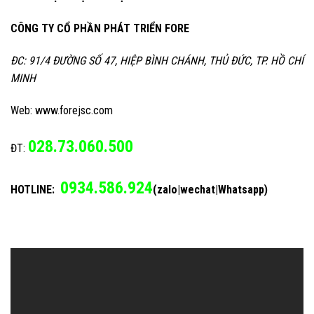
CÔNG TY CỔ PHẦN PHÁT TRIỂN FORE
ĐC: 91/4 ĐƯỜNG SỐ 47, HIỆP BÌNH CHÁNH, THỦ ĐỨC, TP. HỒ CHÍ
MINH
Web: www.forejsc.com
028.73.060.500
ĐT:
0934.586.924
HOTLINE:
(zalo|wechat|Whatsapp)