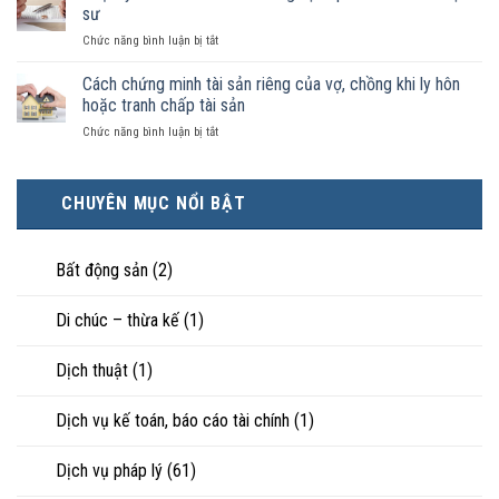
ai
ký
sư
pháp
có
kết
luật
ở
Chức năng bình luận bị tắt
điều
hôn
công
Chọn
kiện
thì
nhận
ly
Cách chứng minh tài sản riêng của vợ, chồng khi ly hôn
kinh
tài
là
hôn
tế
hoặc tranh chấp tài sản
sản
hôn
khi
tốt
chia
nhân
ở
Chức năng bình luận bị tắt
hôn
hơn
như
thực
Cách
nhân
cũng
thế
tế?
chứng
không
được
nào?
minh
hạnh
trực
CHUYÊN MỤC NỔI BẬT
tài
phúc:
tiếp
sản
Góc
nuôi
riêng
nhìn
con
của
Bất động sản
(2)
luật
vợ,
sư
chồng
Di chúc – thừa kế
(1)
khi
ly
hôn
Dịch thuật
(1)
hoặc
tranh
chấp
Dịch vụ kế toán, báo cáo tài chính
(1)
tài
sản
Dịch vụ pháp lý
(61)