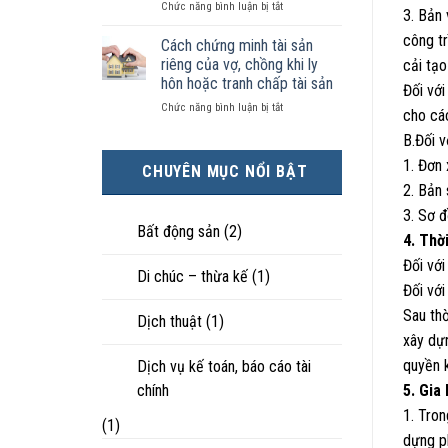
ở
Chức năng bình luận bị tắt
kiện
tài
hôn
3. Bản 
Chọn
kinh
sản
nhân
công tr
ly
tế
chia
Cách chứng minh tài sản
thực
hôn
tốt
như
tế?
riêng của vợ, chồng khi ly
cải tạo
khi
hơn
thế
hôn hoặc tranh chấp tài sản
Đối với
hôn
cũng
nào?
ở
Chức năng bình luận bị tắt
nhân
được
cho các
Cách
không
trực
B.Đối v
chứng
hạnh
tiếp
minh
phúc:
nuôi
1. Đơn
CHUYÊN MỤC NỔI BẬT
tài
Góc
con
2. Bản
sản
nhìn
riêng
luật
3. Sơ đ
của
sư
Bất động sản
(2)
4. Thờ
vợ,
chồng
Đối với
Di chúc – thừa kế
(1)
khi
Đối với
ly
hôn
Sau thờ
Dịch thuật
(1)
hoặc
xây dự
tranh
chấp
quyền k
Dịch vụ kế toán, báo cáo tài
tài
chính
5. Gia
sản
1. Tron
(1)
dựng ph