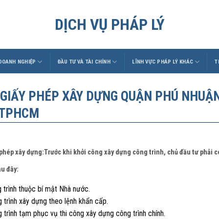
DỊCH VỤ PHÁP LÝ
 DOANH NGHIỆP
ĐẦU TƯ VÀ TÀI CHÍNH
LĨNH VỰC PHÁP LÝ KHÁC
T
 GIẤY PHÉP XÂY DỰNG QUẬN PHÚ NHUẬN
 TPHCM
 phép xây dựng:Trước khi khởi công xây dựng công trình, chủ đầu tư phải 
au đây:
 trình thuộc bí mật Nhà nước.
 trình xây dựng theo lệnh khẩn cấp.
 trình tạm phục vụ thi công xây dựng công trình chính.