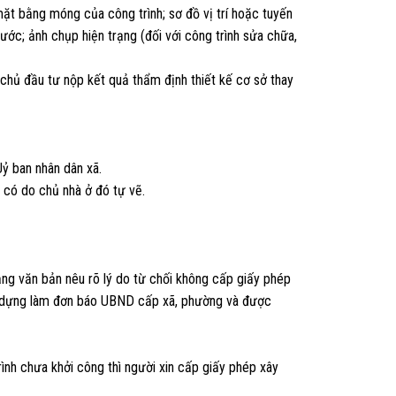
 mặt bằng móng của công trình; sơ đồ vị trí hoặc tuyến
ước; ảnh chụp hiện trạng (đối với công trình sửa chữa,
 chủ đầu tư nộp kết quả thẩm định thiết kế cơ sở thay
ỷ ban nhân dân xã.
u có do chủ nhà ở đó tự vẽ.
ằng văn bản nêu rõ lý do từ chối không cấp giấy phép
ây dựng làm đơn báo UBND cấp xã, phường và được
ình chưa khởi công thì người xin cấp giấy phép xây