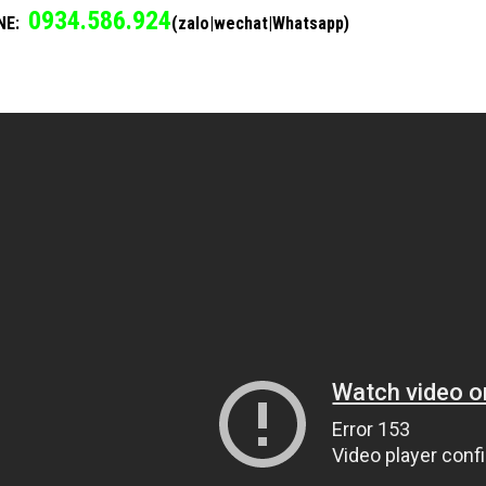
0934.586.924
NE:
(zalo|wechat|Whatsapp)