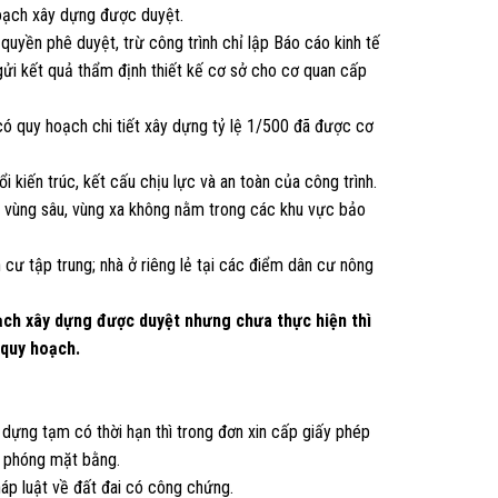
hoạch xây dựng được duyệt.
uyền phê duyệt, trừ công trình chỉ lập Báo cáo kinh tế
 gửi kết quả thẩm định thiết kế cơ sở cho cơ quan cấp
 có quy hoạch chi tiết xây dựng tỷ lệ 1/500 đã được cơ
i kiến trúc, kết cấu chịu lực và an toàn của công trình.
ã vùng sâu, vùng xa không nằm trong các khu vực bảo
n cư tập trung; nhà ở riêng lẻ tại các điểm dân cư nông
oạch xây dựng được duyệt nhưng chưa thực hiện thì
 quy hoạch.
dựng tạm có thời hạn thì trong đơn xin cấp giấy phép
i phóng mặt bằng.
áp luật về đất đai có công chứng.