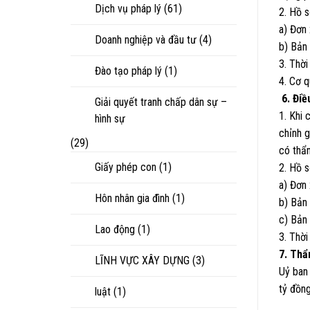
Dịch vụ pháp lý
(61)
2. Hồ 
a) Đơn 
Doanh nghiệp và đầu tư
(4)
b) Bản
3. Thời
Đào tạo pháp lý
(1)
4. Cơ 
6. Điề
Giải quyết tranh chấp dân sự –
1. Khi 
hình sự
chỉnh g
(29)
có thẩ
Giấy phép con
(1)
2. Hồ s
a) Đơn 
Hôn nhân gia đình
(1)
b) Bản
c) Bản 
Lao động
(1)
3. Thời
7. Th
LĨNH VỰC XÂY DỰNG
(3)
Uỷ ban
tỷ đồng
luật
(1)