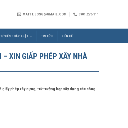
MAITT.LSSG@GMAIL.COM
0901.276.111
HƯ VIỆN PHÁP LUẬT
TIN TỨC
LIÊN HỆ
 – XIN GIẤP PHÉP XÂY NHÀ
có giấy phép xây dựng, trừ trường hợp xây dựng các công