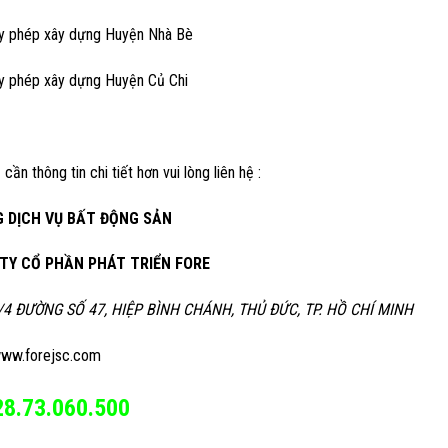
ấy phép xây dựng Huyện Nhà Bè
ấy phép xây dựng Huyện Củ Chi
 cần thông tin chi tiết hơn vui lòng liên hệ :
 DỊCH VỤ BẤT ĐỘNG SẢN
TY CỔ PHẦN PHÁT TRIỂN FORE
/4 ĐƯỜNG SỐ 47, HIỆP BÌNH CHÁNH, THỦ ĐỨC, TP. HỒ CHÍ MINH
ww.forejsc.com
28.73.060.500