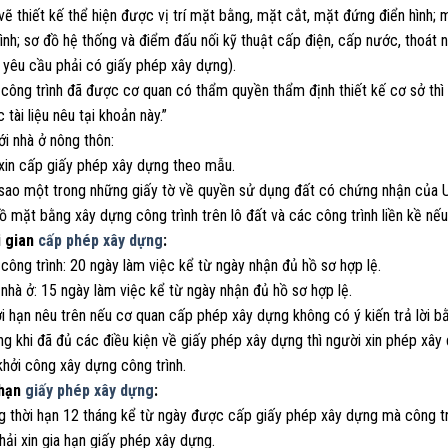
vẽ thiết kế thể hiện được vị trí mặt bằng, mặt cắt, mặt đứng điển hình;
ình; sơ đồ hệ thống và điểm đấu nối kỹ thuật cấp điện, cấp nước, thoát n
 yêu cầu phải có giấy phép xây dựng).
 công trình đã được cơ quan có thẩm quyền thẩm định thiết kế cơ sở thì
 tài liệu nêu tại khoản này.”
ới nhà ở nông thôn:
 xin cấp giấy phép xây dựng theo mẫu.
 sao một trong những giấy tờ về quyền sử dụng đất có chứng nhận của U
ồ mặt bằng xây dựng công trình trên lô đất và các công trình liền kề nế
i gian
cấp phép xây dựng
:
 công trình: 20 ngày làm việc kể từ ngày nhận đủ hồ sơ hợp lệ.
 nhà ở: 15 ngày làm việc kể từ ngày nhận đủ hồ sơ hợp lệ.
i hạn nêu trên nếu cơ quan cấp phép xây dựng không có ý kiến trả lời b
ng khi đã đủ các điều kiện về giấy phép xây dựng thì người xin phép x
hởi công xây dựng công trình.
 hạn
giấy phép xây dựng
:
g thời hạn 12 tháng kể từ ngày được cấp giấy phép xây dựng mà công tr
ải xin gia hạn giấy phép xây dựng.