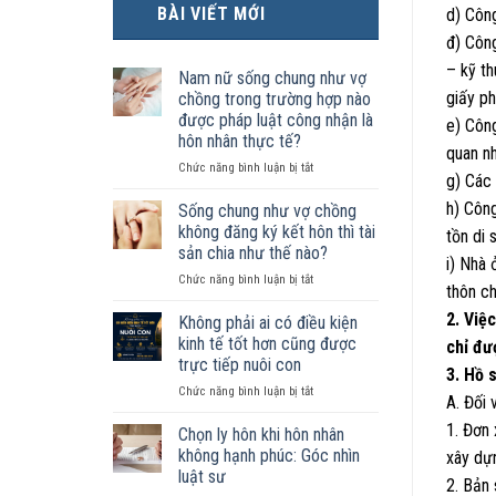
BÀI VIẾT MỚI
d) Côn
đ) Công
– kỹ th
Nam nữ sống chung như vợ
giấy ph
chồng trong trường hợp nào
được pháp luật công nhận là
e) Công
hôn nhân thực tế?
quan n
ở
Chức năng bình luận bị tắt
g) Các 
Nam
nữ
h) Côn
Sống chung như vợ chồng
sống
không đăng ký kết hôn thì tài
tồn di 
chung
sản chia như thế nào?
như
i) Nhà 
ở
Chức năng bình luận bị tắt
vợ
thôn c
Sống
chồng
chung
2. Việ
trong
Không phải ai có điều kiện
như
trường
kinh tế tốt hơn cũng được
chỉ đư
vợ
hợp
trực tiếp nuôi con
3. Hồ 
chồng
nào
ở
Chức năng bình luận bị tắt
không
được
A. Đối 
Không
đăng
pháp
1. Đơn
phải
ký
luật
Chọn ly hôn khi hôn nhân
ai
kết
công
không hạnh phúc: Góc nhìn
xây dự
có
hôn
nhận
luật sư
2. Bản
điều
thì
là