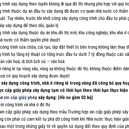
g trình xây dựng theo tuyến không đi qua đô thị nhưng phù hợp với quy 
 trình thuộc dự án đầu tư xây dựng đã được cơ quan nhà nước có thẩm q
uật. Tuy nhiên, trước khi khởi công xây dựng công trình chủ đầu tư phải
ép xây dựng để theo dõi, quản lý.
 trình xây dựng thuộc dự án khu đô thị mới, khu công nghiệp, khu nhà ở
hà nước có thẩm quyền phê duyệt.
công trình sửa chữa, cải tạo, lắp đặt thiết bị bên trong không làm thay đổ
g trình hạ tầng kỹ thuật có tổng mức đầu tư dưới 7 tỷ đồng thuộc các x
sản văn hoá, di tích lịch sử – văn hoá.
ở riêng lẻ tại vùng sâu, vùng xa không thuộc đô thị, không thuộc điểm dâ
hưa có quy hoạch xây dựng được duyệt.
c xây dựng công trình, nhà ở riêng lẻ trong vùng đã công bố quy h
ợc cấp giấy phép xây dựng tạm có thời hạn theo thời hạn thực hiện
sơ
xin cấp giấy phép
xây dựng: (Hồ sơ gồm 02 bộ)
với công trình và nhà ở đô thị:
 xin cấp giấy phép xây dựng theo mẫu.Trường hợp xin cấp giấy phép xây 
ng còn phải có cam kết tự phá dỡ công trình khi Nhà nước thực hiện giả
 sao một trong những giấy tờ về quyền sử dụng đất theo quy định của ph