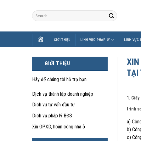
Skip
to
content
TRANG
GIỚI THIỆU
LĨNH VỰC PHÁP LÝ
LĨNH VỰC
CHỦ
XIN
GIỚI THIỆU
TẠI
Hãy để chúng tôi hỗ trợ bạn
Dịch vụ thành lập doanh nghiệp
1. Giấy
Dịch vu tư vấn đầu tư
trình s
Dịch vụ pháp lý BĐS
a) Công
Xin GPXD, hoàn công nhà ở
b) Công
c) Công