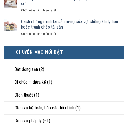
ai
ký
sư
pháp
có
kết
luật
ở
Chức năng bình luận bị tắt
điều
hôn
công
Chọn
kiện
thì
nhận
ly
Cách chứng minh tài sản riêng của vợ, chồng khi ly hôn
kinh
tài
là
hôn
tế
hoặc tranh chấp tài sản
sản
hôn
khi
tốt
chia
nhân
ở
Chức năng bình luận bị tắt
hôn
hơn
như
thực
Cách
nhân
cũng
thế
tế?
chứng
không
được
nào?
minh
hạnh
trực
CHUYÊN MỤC NỔI BẬT
tài
phúc:
tiếp
sản
Góc
nuôi
riêng
nhìn
con
của
Bất động sản
(2)
luật
vợ,
sư
chồng
Di chúc – thừa kế
(1)
khi
ly
hôn
Dịch thuật
(1)
hoặc
tranh
chấp
Dịch vụ kế toán, báo cáo tài chính
(1)
tài
sản
Dịch vụ pháp lý
(61)