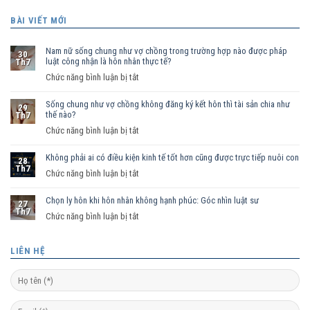
BÀI VIẾT MỚI
Nam nữ sống chung như vợ chồng trong trường hợp nào được pháp
30
luật công nhận là hôn nhân thực tế?
Th7
ở
Chức năng bình luận bị tắt
Nam
Sống chung như vợ chồng không đăng ký kết hôn thì tài sản chia như
nữ
29
thế nào?
Th7
sống
ở
Chức năng bình luận bị tắt
chung
Sống
như
Không phải ai có điều kiện kinh tế tốt hơn cũng được trực tiếp nuôi con
chung
vợ
28
Th7
như
ở
Chức năng bình luận bị tắt
chồng
vợ
Không
trong
chồng
Chọn ly hôn khi hôn nhân không hạnh phúc: Góc nhìn luật sư
phải
trường
27
Th7
không
ai
hợp
ở
Chức năng bình luận bị tắt
đăng
có
nào
Chọn
ký
điều
được
ly
LIÊN HỆ
kết
kiện
pháp
hôn
hôn
kinh
luật
khi
thì
tế
công
hôn
tài
tốt
nhận
nhân
sản