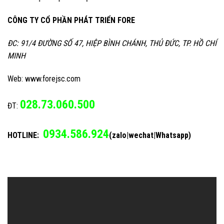
CÔNG TY CỔ PHẦN PHÁT TRIỂN FORE
ĐC: 91/4 ĐƯỜNG SỐ 47, HIỆP BÌNH CHÁNH, THỦ ĐỨC, TP. HỒ CHÍ
MINH
Web: www.forejsc.com
028.73.060.500
ĐT:
0934.586.924
HOTLINE:
(zalo|wechat|Whatsapp)