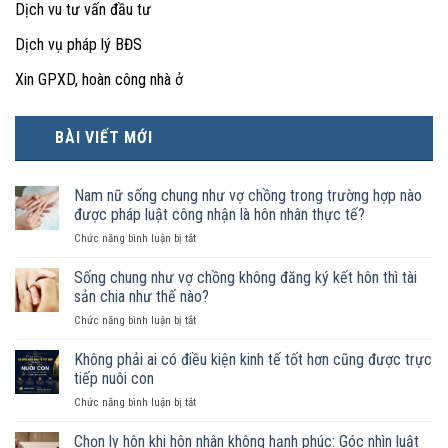
Dịch vu tư vấn đầu tư
Dịch vụ pháp lý BĐS
Xin GPXD, hoàn công nhà ở
BÀI VIẾT MỚI
Nam nữ sống chung như vợ chồng trong trường hợp nào
được pháp luật công nhận là hôn nhân thực tế?
ở
Chức năng bình luận bị tắt
Nam
nữ
Sống chung như vợ chồng không đăng ký kết hôn thì tài
sống
sản chia như thế nào?
chung
ở
Chức năng bình luận bị tắt
như
Sống
vợ
chung
Không phải ai có điều kiện kinh tế tốt hơn cũng được trực
chồng
như
trong
tiếp nuôi con
vợ
trường
ở
Chức năng bình luận bị tắt
chồng
hợp
Không
không
nào
phải
Chọn ly hôn khi hôn nhân không hạnh phúc: Góc nhìn luật
đăng
được