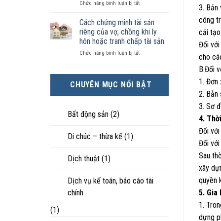
ở
Chức năng bình luận bị tắt
kiện
tài
hôn
3. Bản 
Chọn
kinh
sản
nhân
công tr
ly
tế
chia
Cách chứng minh tài sản
thực
hôn
tốt
như
tế?
riêng của vợ, chồng khi ly
cải tạo
khi
hơn
thế
hôn hoặc tranh chấp tài sản
Đối với
hôn
cũng
nào?
ở
Chức năng bình luận bị tắt
nhân
được
cho các
Cách
không
trực
B.Đối v
chứng
hạnh
tiếp
minh
phúc:
nuôi
1. Đơn
CHUYÊN MỤC NỔI BẬT
tài
Góc
con
2. Bản
sản
nhìn
riêng
luật
3. Sơ đ
của
sư
Bất động sản
(2)
4. Thờ
vợ,
chồng
Đối với
Di chúc – thừa kế
(1)
khi
Đối với
ly
hôn
Sau thờ
Dịch thuật
(1)
hoặc
xây dự
tranh
chấp
quyền k
Dịch vụ kế toán, báo cáo tài
tài
chính
5. Gia
sản
1. Tron
(1)
dựng ph