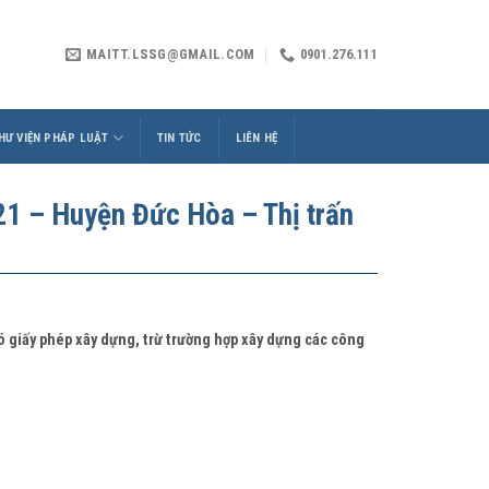
MAITT.LSSG@GMAIL.COM
0901.276.111
HƯ VIỆN PHÁP LUẬT
TIN TỨC
LIÊN HỆ
 – Huyện Đức Hòa – Thị trấn
có giấy phép xây dựng, trừ trường hợp xây dựng các công