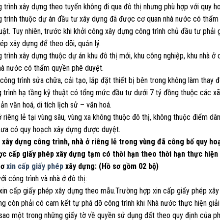
g trình xây dựng theo tuyến không đi qua đô thị nhưng phù hợp với quy 
 trình thuộc dự án đầu tư xây dựng đã được cơ quan nhà nước có thẩm q
uật. Tuy nhiên, trước khi khởi công xây dựng công trình chủ đầu tư phải
ép xây dựng để theo dõi, quản lý.
 trình xây dựng thuộc dự án khu đô thị mới, khu công nghiệp, khu nhà ở
hà nước có thẩm quyền phê duyệt.
công trình sửa chữa, cải tạo, lắp đặt thiết bị bên trong không làm thay đổ
g trình hạ tầng kỹ thuật có tổng mức đầu tư dưới 7 tỷ đồng thuộc các x
sản văn hoá, di tích lịch sử – văn hoá.
ở riêng lẻ tại vùng sâu, vùng xa không thuộc đô thị, không thuộc điểm dâ
hưa có quy hoạch xây dựng được duyệt.
c xây dựng công trình, nhà ở riêng lẻ trong vùng đã công bố quy h
ợc cấp giấy phép xây dựng tạm có thời hạn theo thời hạn thực hiện
sơ
xin cấp giấy phép
xây dựng: (Hồ sơ gồm 02 bộ)
với công trình và nhà ở đô thị:
 xin cấp giấy phép xây dựng theo mẫu.Trường hợp xin cấp giấy phép xây 
ng còn phải có cam kết tự phá dỡ công trình khi Nhà nước thực hiện giả
 sao một trong những giấy tờ về quyền sử dụng đất theo quy định của ph