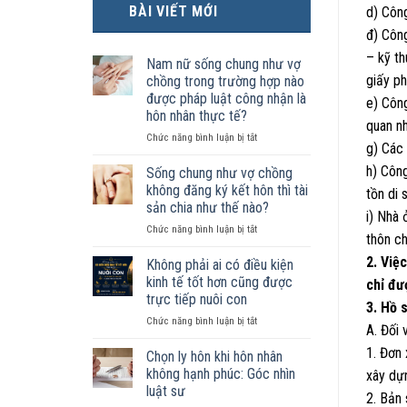
BÀI VIẾT MỚI
d) Côn
đ) Công
– kỹ th
Nam nữ sống chung như vợ
giấy ph
chồng trong trường hợp nào
được pháp luật công nhận là
e) Công
hôn nhân thực tế?
quan n
ở
Chức năng bình luận bị tắt
g) Các 
Nam
nữ
h) Côn
Sống chung như vợ chồng
sống
không đăng ký kết hôn thì tài
tồn di 
chung
sản chia như thế nào?
như
i) Nhà 
ở
Chức năng bình luận bị tắt
vợ
thôn c
Sống
chồng
chung
2. Việ
trong
Không phải ai có điều kiện
như
trường
kinh tế tốt hơn cũng được
chỉ đư
vợ
hợp
trực tiếp nuôi con
3. Hồ 
chồng
nào
ở
Chức năng bình luận bị tắt
không
được
A. Đối 
Không
đăng
pháp
1. Đơn
phải
ký
luật
Chọn ly hôn khi hôn nhân
ai
kết
công
không hạnh phúc: Góc nhìn
xây dự
có
hôn
nhận
luật sư
2. Bản
điều
thì
là