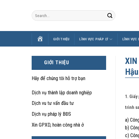
Skip
to
content
TRANG
GIỚI THIỆU
LĨNH VỰC PHÁP LÝ
LĨNH VỰC
CHỦ
XIN
GIỚI THIỆU
Hậu
Hãy để chúng tôi hỗ trợ bạn
Dịch vụ thành lập doanh nghiệp
1. Giấy
Dịch vu tư vấn đầu tư
trình s
Dịch vụ pháp lý BĐS
a) Công
Xin GPXD, hoàn công nhà ở
b) Công
c) Công