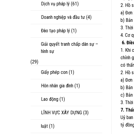
Dịch vụ pháp lý
(61)
2. Hồ 
a) Đơn 
Doanh nghiệp và đầu tư
(4)
b) Bản
3. Thời
Đào tạo pháp lý
(1)
4. Cơ 
6. Điề
Giải quyết tranh chấp dân sự –
1. Khi 
hình sự
chỉnh g
(29)
có thẩ
Giấy phép con
(1)
2. Hồ s
a) Đơn 
Hôn nhân gia đình
(1)
b) Bản
c) Bản 
Lao động
(1)
3. Thời
7. Th
LĨNH VỰC XÂY DỰNG
(3)
Uỷ ban
tỷ đồng
luật
(1)