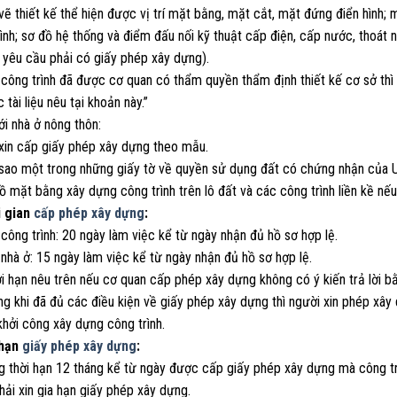
vẽ thiết kế thể hiện được vị trí mặt bằng, mặt cắt, mặt đứng điển hình;
ình; sơ đồ hệ thống và điểm đấu nối kỹ thuật cấp điện, cấp nước, thoát n
 yêu cầu phải có giấy phép xây dựng).
 công trình đã được cơ quan có thẩm quyền thẩm định thiết kế cơ sở thì
 tài liệu nêu tại khoản này.”
ới nhà ở nông thôn:
 xin cấp giấy phép xây dựng theo mẫu.
 sao một trong những giấy tờ về quyền sử dụng đất có chứng nhận của U
ồ mặt bằng xây dựng công trình trên lô đất và các công trình liền kề nế
i gian
cấp phép xây dựng
:
 công trình: 20 ngày làm việc kể từ ngày nhận đủ hồ sơ hợp lệ.
 nhà ở: 15 ngày làm việc kể từ ngày nhận đủ hồ sơ hợp lệ.
i hạn nêu trên nếu cơ quan cấp phép xây dựng không có ý kiến trả lời b
ng khi đã đủ các điều kiện về giấy phép xây dựng thì người xin phép x
hởi công xây dựng công trình.
 hạn
giấy phép xây dựng
:
g thời hạn 12 tháng kể từ ngày được cấp giấy phép xây dựng mà công tr
ải xin gia hạn giấy phép xây dựng.