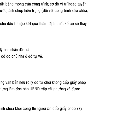
 mặt bằng móng của công trình; sơ đồ vị trí hoặc tuyến
ước; ảnh chụp hiện trạng (đối với công trình sửa chữa,
 chủ đầu tư nộp kết quả thẩm định thiết kế cơ sở thay
ỷ ban nhân dân xã.
u có do chủ nhà ở đó tự vẽ.
ằng văn bản nêu rõ lý do từ chối không cấp giấy phép
ây dựng làm đơn báo UBND cấp xã, phường và được
ình chưa khởi công thì người xin cấp giấy phép xây