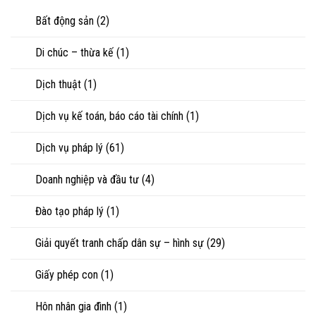
riêng
nhìn
con
của
Bất động sản
(2)
luật
vợ,
sư
chồng
Di chúc – thừa kế
(1)
khi
ly
hôn
Dịch thuật
(1)
hoặc
tranh
chấp
Dịch vụ kế toán, báo cáo tài chính
(1)
tài
sản
Dịch vụ pháp lý
(61)
Doanh nghiệp và đầu tư
(4)
Đào tạo pháp lý
(1)
Giải quyết tranh chấp dân sự – hình sự
(29)
Giấy phép con
(1)
Hôn nhân gia đình
(1)