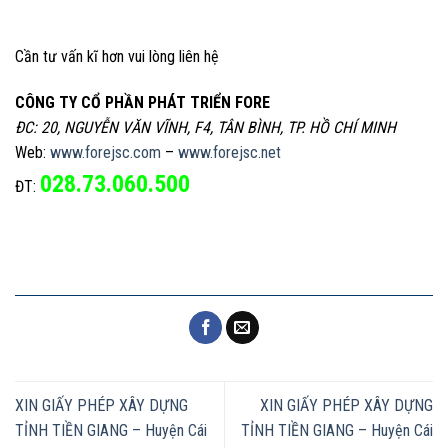
Cần tư vấn kĩ hơn vui lòng liên hệ
CÔNG TY CỔ PHẦN PHÁT TRIỂN FORE
ĐC: 20, NGUYỄN VĂN VĨNH, F4, TÂN BÌNH, TP. HỒ CHÍ MINH
Web:
www.forejsc.com
–
www.forejsc.net
028.73.060.500
ĐT:
XIN GIẤY PHÉP XÂY DỰNG
XIN GIẤY PHÉP XÂY DỰNG
TỈNH TIỀN GIANG – Huyện Cái
TỈNH TIỀN GIANG – Huyện Cái