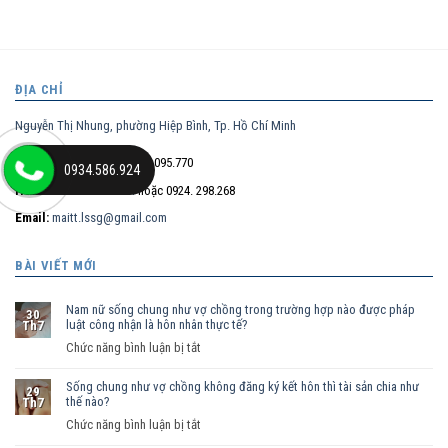
ĐỊA CHỈ
Nguyễn Thị Nhung, phường Hiệp Bình, Tp. Hồ Chí Minh
Điện thoại trực tiếp:
0932.095.770
0934.586.924
Hotline:
0934.586.924
hoặc 0924. 298.268
Email:
maitt.lssg@gmail.com
BÀI VIẾT MỚI
Nam nữ sống chung như vợ chồng trong trường hợp nào được pháp
30
luật công nhận là hôn nhân thực tế?
Th7
ở
Chức năng bình luận bị tắt
Nam
Sống chung như vợ chồng không đăng ký kết hôn thì tài sản chia như
nữ
29
thế nào?
Th7
sống
ở
Chức năng bình luận bị tắt
chung
Sống
như