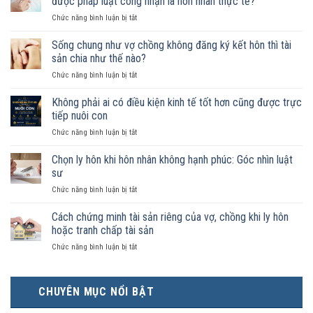
được pháp luật công nhận là hôn nhân thực tế?
ở
Chức năng bình luận bị tắt
Nam
nữ
Sống chung như vợ chồng không đăng ký kết hôn thì tài
sống
sản chia như thế nào?
chung
ở
Chức năng bình luận bị tắt
như
Sống
vợ
chung
Không phải ai có điều kiện kinh tế tốt hơn cũng được trực
chồng
như
trong
tiếp nuôi con
vợ
trường
ở
Chức năng bình luận bị tắt
chồng
hợp
Không
không
nào
phải
Chọn ly hôn khi hôn nhân không hạnh phúc: Góc nhìn luật
đăng
được
ai
ký
sư
pháp
có
kết
luật
ở
Chức năng bình luận bị tắt
điều
hôn
công
Chọn
kiện
thì
nhận
ly
Cách chứng minh tài sản riêng của vợ, chồng khi ly hôn
kinh
tài
là
hôn
tế
hoặc tranh chấp tài sản
sản
hôn
khi
tốt
chia
nhân
ở
Chức năng bình luận bị tắt
hôn
hơn
như
thực
Cách
nhân
cũng
thế
tế?
chứng
không
được
nào?
minh
hạnh
trực
CHUYÊN MỤC NỔI BẬT
tài
phúc:
tiếp
sản
Góc
nuôi