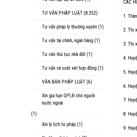
CÁC H
TƯ VẤN PHÁP LUẬT
(8.352)
1. Thà
Tư vấn pháp lý thường xuyên
(1)
2. Thị
Tư vấn tài chính, ngân hàng
(1)
3. Thị 
Tư vấn thủ tục nhà đất
(1)
4. Huy
Tư vấn và soát xét hợp đồng
(1)
5. Huy
VĂN BẢN PHÁP LUẬT
(6)
6. Huy
Xin gia hạn GPLĐ cho người
7. Huy
nước ngoài
(1)
8. Huy
Xin lý lịch tư pháp
(1)
9. Huy