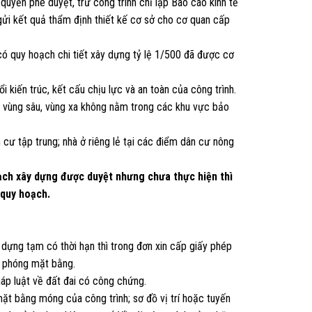
uyền phê duyệt, trừ công trình chỉ lập Báo cáo kinh tế
 gửi kết quả thẩm định thiết kế cơ sở cho cơ quan cấp
 có quy hoạch chi tiết xây dựng tỷ lệ 1/500 đã được cơ
i kiến trúc, kết cấu chịu lực và an toàn của công trình.
ã vùng sâu, vùng xa không nằm trong các khu vực bảo
n cư tập trung; nhà ở riêng lẻ tại các điểm dân cư nông
oạch xây dựng được duyệt nhưng chưa thực hiện thì
 quy hoạch.
dựng tạm có thời hạn thì trong đơn xin cấp giấy phép
i phóng mặt bằng.
áp luật về đất đai có công chứng.
 mặt bằng móng của công trình; sơ đồ vị trí hoặc tuyến