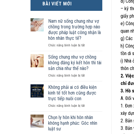
đ) Công
BÀI VIẾT MỚI
– kỹ th
giấy ph
Nam nữ sống chung như vợ
e) Công
chồng trong trường hợp nào
quan n
được pháp luật công nhận là
hôn nhân thực tế?
g) Các 
ở
h) Côn
Chức năng bình luận bị tắt
Nam
tồn di 
nữ
Sống chung như vợ chồng
i) Nhà 
sống
không đăng ký kết hôn thì tài
chung
sản chia như thế nào?
thôn c
như
2. Việ
ở
Chức năng bình luận bị tắt
vợ
Sống
chồng
chỉ đư
chung
trong
Không phải ai có điều kiện
3. Hồ 
như
trường
kinh tế tốt hơn cũng được
vợ
hợp
A. Đối 
trực tiếp nuôi con
chồng
nào
1. Đơn
ở
Chức năng bình luận bị tắt
không
được
Không
đăng
pháp
xây dự
phải
ký
luật
Chọn ly hôn khi hôn nhân
2. Bản
ai
kết
công
không hạnh phúc: Góc nhìn
có
hôn
nhận
3. Bản 
luật sư
điều
thì
là