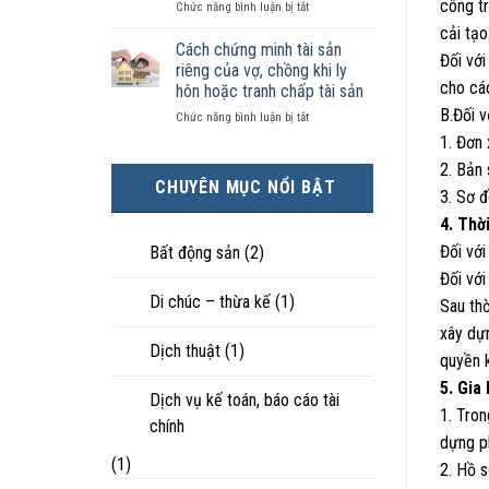
công tr
ở
Chức năng bình luận bị tắt
kiện
tài
hôn
Chọn
kinh
sản
nhân
cải tạo
ly
tế
chia
Cách chứng minh tài sản
thực
Đối với
hôn
tốt
như
tế?
riêng của vợ, chồng khi ly
khi
hơn
thế
cho các
hôn hoặc tranh chấp tài sản
hôn
cũng
nào?
B.Đối v
ở
Chức năng bình luận bị tắt
nhân
được
Cách
không
trực
1. Đơn
chứng
hạnh
tiếp
2. Bản
minh
phúc:
nuôi
CHUYÊN MỤC NỔI BẬT
tài
Góc
con
3. Sơ đ
sản
nhìn
4. Thờ
riêng
luật
của
sư
Đối với
Bất động sản
(2)
vợ,
Đối với
chồng
Di chúc – thừa kế
(1)
khi
Sau thờ
ly
xây dự
hôn
Dịch thuật
(1)
hoặc
quyền k
tranh
5. Gia
chấp
Dịch vụ kế toán, báo cáo tài
1. Tron
tài
chính
sản
dựng ph
(1)
2. Hồ 