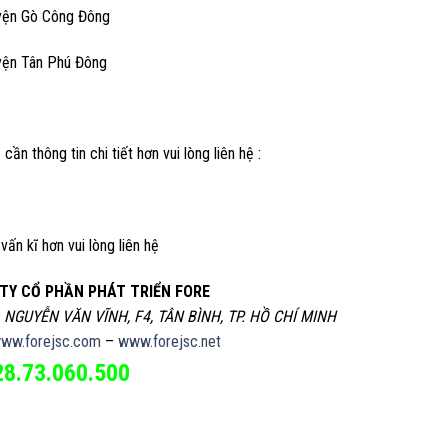
yện Gò Công Đông
yện Tân Phú Đông
 cần thông tin chi tiết hơn vui lòng liên hệ :
vấn kĩ hơn vui lòng liên hệ
TY CỔ PHẦN PHÁT TRIỂN FORE
, NGUYỄN VĂN VĨNH, F4, TÂN BÌNH, TP. HỒ CHÍ MINH
ww.forejsc.com
–
www.forejsc.net
28.73.060.500