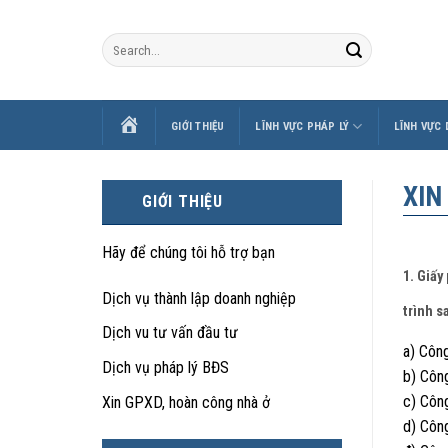
Skip
to
content
TRANG
GIỚI THIỆU
LĨNH VỰC PHÁP LÝ
LĨNH VỰC
CHỦ
XIN
GIỚI THIỆU
Hãy để chúng tôi hỗ trợ bạn
1. Giấy
Dịch vụ thành lập doanh nghiệp
trình s
Dịch vu tư vấn đầu tư
a) Công
Dịch vụ pháp lý BĐS
b) Công
c) Công
Xin GPXD, hoàn công nhà ở
d) Côn