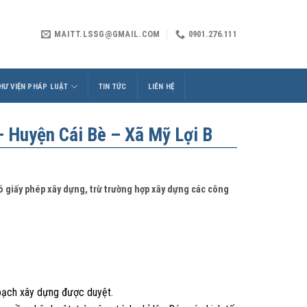
MAITT.LSSG@GMAIL.COM
0901.276.111
HƯ VIỆN PHÁP LUẬT
TIN TỨC
LIÊN HỆ
Huyện Cái Bè – Xã Mỹ Lợi B
có giấy phép xây dựng, trừ trường hợp xây dựng các công
hoạch xây dựng được duyệt.