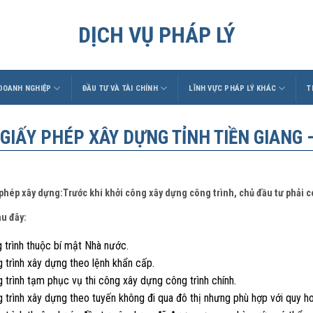
DỊCH VỤ PHÁP LÝ
 DOANH NGHIỆP
ĐẦU TƯ VÀ TÀI CHÍNH
LĨNH VỰC PHÁP LÝ KHÁC
T
 GIẤY PHÉP XÂY DỰNG TỈNH TIỀN GIANG – 
 phép xây dựng:Trước khi khởi công xây dựng công trình, chủ đầu tư phải 
au đây:
 trình thuộc bí mật Nhà nước.
 trình xây dựng theo lệnh khẩn cấp.
 trình tạm phục vụ thi công xây dựng công trình chính.
g trình xây dựng theo tuyến không đi qua đô thị nhưng phù hợp với quy 