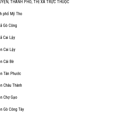
UYỆN, THÀNH PHỐ, THỊ XÃ TRỰC THUỘC
nh phố Mỹ Tho
 xã Gò Công
xã Cai Lậy
ện Cai Lậy
ện Cái Bè
ện Tân Phước
ện Châu Thành
ện Chợ Gạo
ện Gò Công Tây