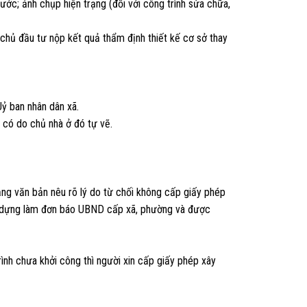
ước; ảnh chụp hiện trạng (đối với công trình sửa chữa,
 chủ đầu tư nộp kết quả thẩm định thiết kế cơ sở thay
ỷ ban nhân dân xã.
u có do chủ nhà ở đó tự vẽ.
ằng văn bản nêu rõ lý do từ chối không cấp giấy phép
ây dựng làm đơn báo UBND cấp xã, phường và được
ình chưa khởi công thì người xin cấp giấy phép xây