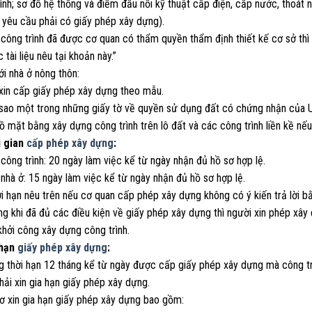
ình; sơ đồ hệ thống và điểm đấu nối kỹ thuật cấp điện, cấp nước, thoát n
 yêu cầu phải có giấy phép xây dựng).
 công trình đã được cơ quan có thẩm quyền thẩm định thiết kế cơ sở thì
 tài liệu nêu tại khoản này.”
ới nhà ở nông thôn:
 xin cấp giấy phép xây dựng theo mẫu.
 sao một trong những giấy tờ về quyền sử dụng đất có chứng nhận của U
ồ mặt bằng xây dựng công trình trên lô đất và các công trình liền kề nế
i gian
cấp phép xây dựng
:
 công trình: 20 ngày làm việc kể từ ngày nhận đủ hồ sơ hợp lệ.
 nhà ở: 15 ngày làm việc kể từ ngày nhận đủ hồ sơ hợp lệ.
i hạn nêu trên nếu cơ quan cấp phép xây dựng không có ý kiến trả lời b
ng khi đã đủ các điều kiện về giấy phép xây dựng thì người xin phép x
hởi công xây dựng công trình.
 hạn
giấy phép xây dựng
:
g thời hạn 12 tháng kể từ ngày được cấp giấy phép xây dựng mà công tr
ải xin gia hạn giấy phép xây dựng.
sơ xin gia hạn giấy phép xây dựng bao gồm: