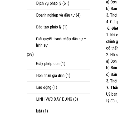
a) Đơn 
Dịch vụ pháp lý
(61)
b) Bản
Doanh nghiệp và đầu tư
(4)
3. Thời
4. Cơ 
Đào tạo pháp lý
(1)
6. Điề
1. Khi 
Giải quyết tranh chấp dân sự –
chỉnh g
hình sự
có thẩ
(29)
2. Hồ s
a) Đơn 
Giấy phép con
(1)
b) Bản
c) Bản 
Hôn nhân gia đình
(1)
3. Thời
Lao động
(1)
7. Th
Uỷ ban
LĨNH VỰC XÂY DỰNG
(3)
tỷ đồng
luật
(1)