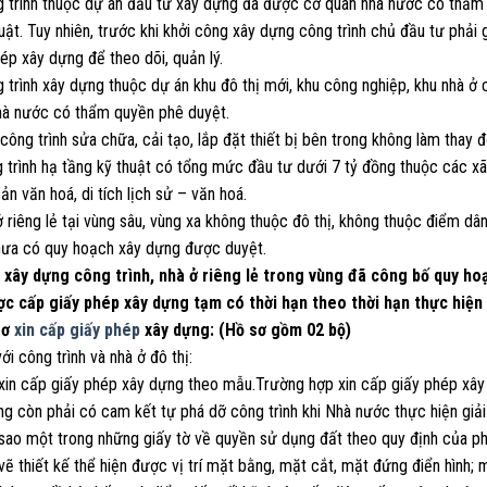
 trình thuộc dự án đầu tư xây dựng đã được cơ quan nhà nước có thẩm q
uật. Tuy nhiên, trước khi khởi công xây dựng công trình chủ đầu tư phải
ép xây dựng để theo dõi, quản lý.
 trình xây dựng thuộc dự án khu đô thị mới, khu công nghiệp, khu nhà ở
hà nước có thẩm quyền phê duyệt.
công trình sửa chữa, cải tạo, lắp đặt thiết bị bên trong không làm thay đổ
g trình hạ tầng kỹ thuật có tổng mức đầu tư dưới 7 tỷ đồng thuộc các x
sản văn hoá, di tích lịch sử – văn hoá.
ở riêng lẻ tại vùng sâu, vùng xa không thuộc đô thị, không thuộc điểm dâ
hưa có quy hoạch xây dựng được duyệt.
c xây dựng công trình, nhà ở riêng lẻ trong vùng đã công bố quy h
ợc cấp giấy phép xây dựng tạm có thời hạn theo thời hạn thực hiện
sơ
xin cấp giấy phép
xây dựng: (Hồ sơ gồm 02 bộ)
với công trình và nhà ở đô thị:
 xin cấp giấy phép xây dựng theo mẫu.Trường hợp xin cấp giấy phép xây 
ng còn phải có cam kết tự phá dỡ công trình khi Nhà nước thực hiện giả
 sao một trong những giấy tờ về quyền sử dụng đất theo quy định của ph
vẽ thiết kế thể hiện được vị trí mặt bằng, mặt cắt, mặt đứng điển hình;