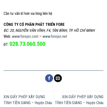
Cần tư vấn kĩ hơn vui lòng liên hệ
CÔNG TY CỔ PHẦN PHÁT TRIỂN FORE
ĐC: 20, NGUYỄN VĂN VĨNH, F4, TÂN BÌNH, TP. HỒ CHÍ MINH
Web:
www.forejsc.com
–
www.forejsc.net
028.73.060.500
ĐT:
XIN GIẤY PHÉP XÂY DỰNG
XIN GIẤY PHÉP XÂY DỰNG
TỈNH TIỀN GIANG – Huyện Châu
TỈNH TIỀN GIANG – Huyện Châu