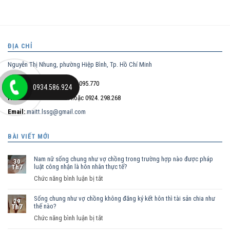
ĐỊA CHỈ
Nguyễn Thị Nhung, phường Hiệp Bình, Tp. Hồ Chí Minh
Điện thoại trực tiếp:
0932.095.770
0934.586.924
Hotline:
0934.586.924
hoặc 0924. 298.268
Email:
maitt.lssg@gmail.com
BÀI VIẾT MỚI
Nam nữ sống chung như vợ chồng trong trường hợp nào được pháp
30
luật công nhận là hôn nhân thực tế?
Th7
ở
Chức năng bình luận bị tắt
Nam
Sống chung như vợ chồng không đăng ký kết hôn thì tài sản chia như
nữ
29
thế nào?
Th7
sống
ở
Chức năng bình luận bị tắt
chung
Sống
như