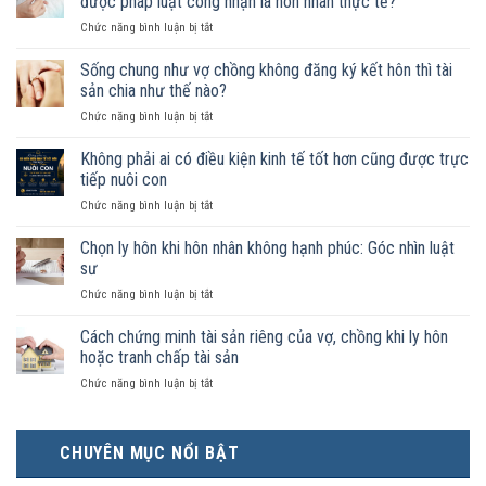
được pháp luật công nhận là hôn nhân thực tế?
ở
Chức năng bình luận bị tắt
Nam
nữ
Sống chung như vợ chồng không đăng ký kết hôn thì tài
sống
sản chia như thế nào?
chung
ở
Chức năng bình luận bị tắt
như
Sống
vợ
chung
Không phải ai có điều kiện kinh tế tốt hơn cũng được trực
chồng
như
trong
tiếp nuôi con
vợ
trường
ở
Chức năng bình luận bị tắt
chồng
hợp
Không
không
nào
phải
Chọn ly hôn khi hôn nhân không hạnh phúc: Góc nhìn luật
đăng
được
ai
ký
sư
pháp
có
kết
luật
ở
Chức năng bình luận bị tắt
điều
hôn
công
Chọn
kiện
thì
nhận
ly
Cách chứng minh tài sản riêng của vợ, chồng khi ly hôn
kinh
tài
là
hôn
tế
hoặc tranh chấp tài sản
sản
hôn
khi
tốt
chia
nhân
ở
Chức năng bình luận bị tắt
hôn
hơn
như
thực
Cách
nhân
cũng
thế
tế?
chứng
không
được
nào?
minh
hạnh
trực
CHUYÊN MỤC NỔI BẬT
tài
phúc:
tiếp
sản
Góc
nuôi