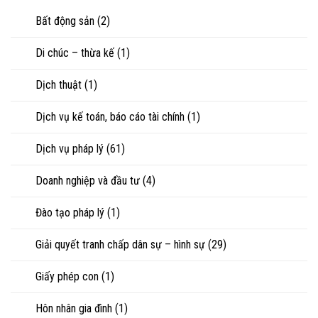
riêng
nhìn
con
của
Bất động sản
(2)
luật
vợ,
sư
chồng
Di chúc – thừa kế
(1)
khi
ly
hôn
Dịch thuật
(1)
hoặc
tranh
chấp
Dịch vụ kế toán, báo cáo tài chính
(1)
tài
sản
Dịch vụ pháp lý
(61)
Doanh nghiệp và đầu tư
(4)
Đào tạo pháp lý
(1)
Giải quyết tranh chấp dân sự – hình sự
(29)
Giấy phép con
(1)
Hôn nhân gia đình
(1)