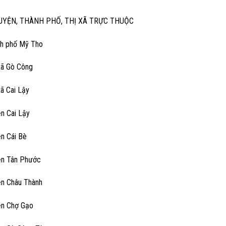
UYỆN, THÀNH PHỐ, THỊ XÃ TRỰC THUỘC
nh phố Mỹ Tho
 xã Gò Công
xã Cai Lậy
ện Cai Lậy
ện Cái Bè
ện Tân Phước
ện Châu Thành
ện Chợ Gạo