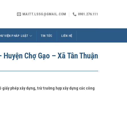
MAITT.LSSG@GMAIL.COM
0901.276.111
HƯ VIỆN PHÁP LUẬT
TIN TỨC
LIÊN HỆ
 Huyện Chợ Gạo – Xã Tân Thuận
có giấy phép xây dựng, trừ trường hợp xây dựng các công