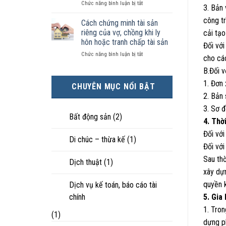
ở
Chức năng bình luận bị tắt
kiện
tài
hôn
3. Bản 
Chọn
kinh
sản
nhân
công tr
ly
tế
chia
Cách chứng minh tài sản
thực
hôn
tốt
như
tế?
riêng của vợ, chồng khi ly
cải tạo
khi
hơn
thế
hôn hoặc tranh chấp tài sản
Đối với
hôn
cũng
nào?
ở
Chức năng bình luận bị tắt
nhân
được
cho các
Cách
không
trực
B.Đối v
chứng
hạnh
tiếp
minh
phúc:
nuôi
1. Đơn
CHUYÊN MỤC NỔI BẬT
tài
Góc
con
2. Bản
sản
nhìn
riêng
luật
3. Sơ đ
của
sư
Bất động sản
(2)
4. Thờ
vợ,
chồng
Đối với
Di chúc – thừa kế
(1)
khi
Đối với
ly
hôn
Sau thờ
Dịch thuật
(1)
hoặc
xây dự
tranh
chấp
quyền k
Dịch vụ kế toán, báo cáo tài
tài
chính
5. Gia
sản
1. Tron
(1)
dựng ph