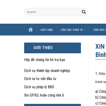
Skip
to
content
TRANG
GIỚI THIỆU
LĨNH VỰC PHÁP LÝ
LĨNH VỰC
CHỦ
XIN
GIỚI THIỆU
Bìn
Hãy để chúng tôi hỗ trợ bạn
Dịch vụ thành lập doanh nghiệp
1. Giấy
Dịch vu tư vấn đầu tư
trình s
Dịch vụ pháp lý BĐS
a) Công
Xin GPXD, hoàn công nhà ở
b) Công
c) Công