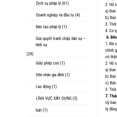
Dịch vụ pháp lý
(61)
2. Hồ 
a) Đơn 
Doanh nghiệp và đầu tư
(4)
b) Bản
3. Thời
Đào tạo pháp lý
(1)
4. Cơ 
6. Điề
Giải quyết tranh chấp dân sự –
1. Khi 
hình sự
chỉnh g
(29)
có thẩ
Giấy phép con
(1)
2. Hồ s
a) Đơn 
Hôn nhân gia đình
(1)
b) Bản
c) Bản 
Lao động
(1)
3. Thời
7. Th
LĨNH VỰC XÂY DỰNG
(3)
Uỷ ban
tỷ đồng
luật
(1)