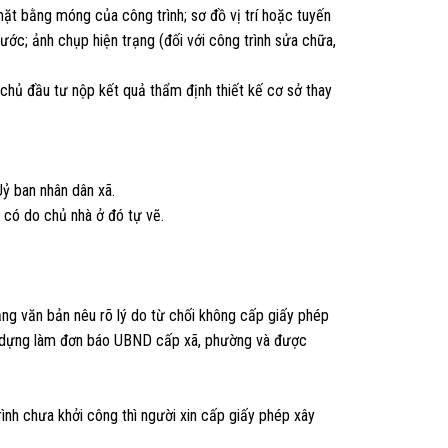
 mặt bằng móng của công trình; sơ đồ vị trí hoặc tuyến
ước; ảnh chụp hiện trạng (đối với công trình sửa chữa,
 chủ đầu tư nộp kết quả thẩm định thiết kế cơ sở thay
ỷ ban nhân dân xã.
u có do chủ nhà ở đó tự vẽ.
ằng văn bản nêu rõ lý do từ chối không cấp giấy phép
ây dựng làm đơn báo UBND cấp xã, phường và được
ình chưa khởi công thì người xin cấp giấy phép xây