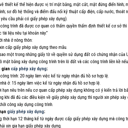
vẽ thiết kế thể hiện được vị trí mặt bằng, mặt cắt, mặt đứng điển hình;
ình; sơ đồ hệ thống và điểm đấu nối kỹ thuật cấp điện, cấp nước, thoát n
 yêu cầu phải có giấy phép xây dựng).
 công trình đã được cơ quan có thẩm quyền thẩm định thiết kế cơ sở thì
 tài liệu nêu tại khoản này.”
ới nhà ở nông thôn:
 xin cấp giấy phép xây dựng theo mẫu.
 sao một trong những giấy tờ về quyền sử dụng đất có chứng nhận của U
ồ mặt bằng xây dựng công trình trên lô đất và các công trình liền kề nế
i gian
cấp phép xây dựng
:
 công trình: 20 ngày làm việc kể từ ngày nhận đủ hồ sơ hợp lệ.
 nhà ở: 15 ngày làm việc kể từ ngày nhận đủ hồ sơ hợp lệ.
i hạn nêu trên nếu cơ quan cấp phép xây dựng không có ý kiến trả lời b
ng khi đã đủ các điều kiện về giấy phép xây dựng thì người xin phép x
hởi công xây dựng công trình.
 hạn
giấy phép xây dựng
:
g thời hạn 12 tháng kể từ ngày được cấp giấy phép xây dựng mà công tr
ải xin gia hạn giấy phép xây dựng.