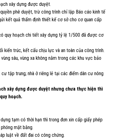
hoạch xây dựng được duyệt.
uyền phê duyệt, trừ công trình chỉ lập Báo cáo kinh tế
 gửi kết quả thẩm định thiết kế cơ sở cho cơ quan cấp
 có quy hoạch chi tiết xây dựng tỷ lệ 1/500 đã được cơ
i kiến trúc, kết cấu chịu lực và an toàn của công trình.
ã vùng sâu, vùng xa không nằm trong các khu vực bảo
n cư tập trung; nhà ở riêng lẻ tại các điểm dân cư nông
oạch xây dựng được duyệt nhưng chưa thực hiện thì
 quy hoạch.
dựng tạm có thời hạn thì trong đơn xin cấp giấy phép
i phóng mặt bằng.
áp luật về đất đai có công chứng.