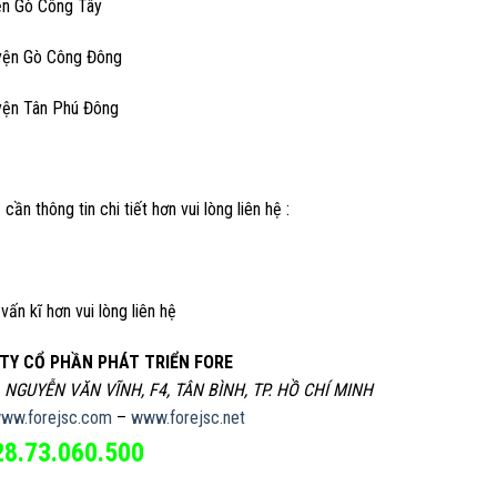
ện Gò Công Tây
yện Gò Công Đông
yện Tân Phú Đông
 cần thông tin chi tiết hơn vui lòng liên hệ :
vấn kĩ hơn vui lòng liên hệ
TY CỔ PHẦN PHÁT TRIỂN FORE
, NGUYỄN VĂN VĨNH, F4, TÂN BÌNH, TP. HỒ CHÍ MINH
ww.forejsc.com
–
www.forejsc.net
28.73.060.500