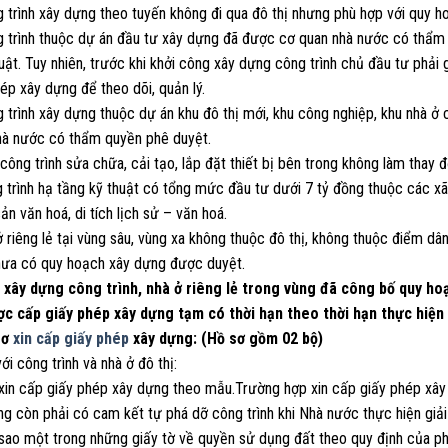
g trình xây dựng theo tuyến không đi qua đô thị nhưng phù hợp với quy 
 trình thuộc dự án đầu tư xây dựng đã được cơ quan nhà nước có thẩm q
uật. Tuy nhiên, trước khi khởi công xây dựng công trình chủ đầu tư phải
ép xây dựng để theo dõi, quản lý.
 trình xây dựng thuộc dự án khu đô thị mới, khu công nghiệp, khu nhà ở
hà nước có thẩm quyền phê duyệt.
công trình sửa chữa, cải tạo, lắp đặt thiết bị bên trong không làm thay đổ
g trình hạ tầng kỹ thuật có tổng mức đầu tư dưới 7 tỷ đồng thuộc các x
sản văn hoá, di tích lịch sử – văn hoá.
ở riêng lẻ tại vùng sâu, vùng xa không thuộc đô thị, không thuộc điểm dâ
hưa có quy hoạch xây dựng được duyệt.
c xây dựng công trình, nhà ở riêng lẻ trong vùng đã công bố quy h
ợc cấp giấy phép xây dựng tạm có thời hạn theo thời hạn thực hiện
sơ
xin cấp giấy phép
xây dựng: (Hồ sơ gồm 02 bộ)
với công trình và nhà ở đô thị:
 xin cấp giấy phép xây dựng theo mẫu.Trường hợp xin cấp giấy phép xây 
ng còn phải có cam kết tự phá dỡ công trình khi Nhà nước thực hiện giả
 sao một trong những giấy tờ về quyền sử dụng đất theo quy định của ph