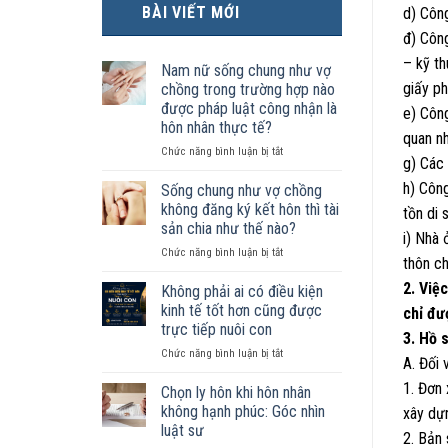
BÀI VIẾT MỚI
d) Côn
đ) Công
– kỹ th
Nam nữ sống chung như vợ
giấy ph
chồng trong trường hợp nào
được pháp luật công nhận là
e) Công
hôn nhân thực tế?
quan n
ở
Chức năng bình luận bị tắt
g) Các 
Nam
nữ
h) Côn
Sống chung như vợ chồng
sống
không đăng ký kết hôn thì tài
tồn di 
chung
sản chia như thế nào?
như
i) Nhà 
ở
Chức năng bình luận bị tắt
vợ
thôn c
Sống
chồng
chung
2. Việ
trong
Không phải ai có điều kiện
như
trường
kinh tế tốt hơn cũng được
chỉ đư
vợ
hợp
trực tiếp nuôi con
3. Hồ 
chồng
nào
ở
Chức năng bình luận bị tắt
không
được
A. Đối 
Không
đăng
pháp
1. Đơn
phải
ký
luật
Chọn ly hôn khi hôn nhân
ai
kết
công
không hạnh phúc: Góc nhìn
xây dự
có
hôn
nhận
luật sư
2. Bản
điều
thì
là