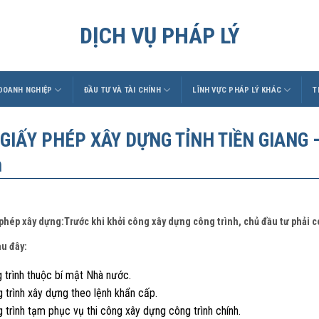
DỊCH VỤ PHÁP LÝ
 DOANH NGHIỆP
ĐẦU TƯ VÀ TÀI CHÍNH
LĨNH VỰC PHÁP LÝ KHÁC
T
 GIẤY PHÉP XÂY DỰNG TỈNH TIỀN GIANG –
h
 phép xây dựng:Trước khi khởi công xây dựng công trình, chủ đầu tư phải 
au đây:
 trình thuộc bí mật Nhà nước.
 trình xây dựng theo lệnh khẩn cấp.
 trình tạm phục vụ thi công xây dựng công trình chính.