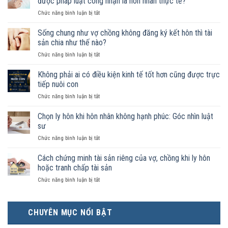
được pháp luật công nhận là hôn nhân thực tế?
ở
Chức năng bình luận bị tắt
Nam
nữ
Sống chung như vợ chồng không đăng ký kết hôn thì tài
sống
sản chia như thế nào?
chung
ở
Chức năng bình luận bị tắt
như
Sống
vợ
chung
Không phải ai có điều kiện kinh tế tốt hơn cũng được trực
chồng
như
trong
tiếp nuôi con
vợ
trường
ở
Chức năng bình luận bị tắt
chồng
hợp
Không
không
nào
phải
Chọn ly hôn khi hôn nhân không hạnh phúc: Góc nhìn luật
đăng
được
ai
ký
sư
pháp
có
kết
luật
ở
Chức năng bình luận bị tắt
điều
hôn
công
Chọn
kiện
thì
nhận
ly
Cách chứng minh tài sản riêng của vợ, chồng khi ly hôn
kinh
tài
là
hôn
tế
hoặc tranh chấp tài sản
sản
hôn
khi
tốt
chia
nhân
ở
Chức năng bình luận bị tắt
hôn
hơn
như
thực
Cách
nhân
cũng
thế
tế?
chứng
không
được
nào?
minh
hạnh
trực
CHUYÊN MỤC NỔI BẬT
tài
phúc:
tiếp
sản
Góc
nuôi