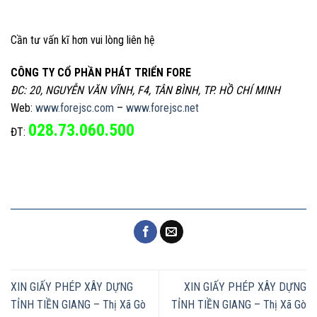
Cần tư vấn kĩ hơn vui lòng liên hệ
CÔNG TY CỔ PHẦN PHÁT TRIỂN FORE
ĐC: 20, NGUYỄN VĂN VĨNH, F4, TÂN BÌNH, TP. HỒ CHÍ MINH
Web:
www.forejsc.com
–
www.forejsc.net
028.73.060.500
ĐT:
XIN GIẤY PHÉP XÂY DỰNG
XIN GIẤY PHÉP XÂY DỰNG
TỈNH TIỀN GIANG – Thị Xã Gò
TỈNH TIỀN GIANG – Thị Xã Gò