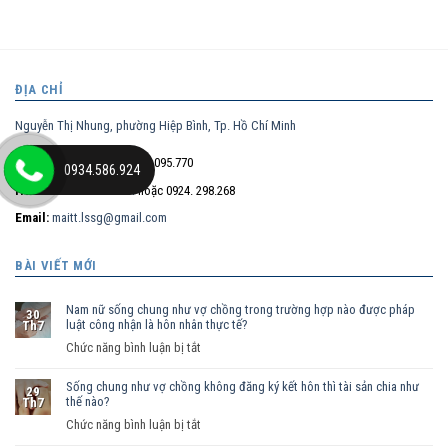
ĐỊA CHỈ
Nguyễn Thị Nhung, phường Hiệp Bình, Tp. Hồ Chí Minh
Điện thoại trực tiếp:
0932.095.770
0934.586.924
Hotline:
0934.586.924
hoặc 0924. 298.268
Email:
maitt.lssg@gmail.com
BÀI VIẾT MỚI
Nam nữ sống chung như vợ chồng trong trường hợp nào được pháp
30
luật công nhận là hôn nhân thực tế?
Th7
ở
Chức năng bình luận bị tắt
Nam
Sống chung như vợ chồng không đăng ký kết hôn thì tài sản chia như
nữ
29
thế nào?
Th7
sống
ở
Chức năng bình luận bị tắt
chung
Sống
như