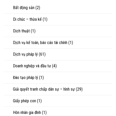
riêng
nhìn
con
của
Bất động sản
(2)
luật
vợ,
sư
chồng
Di chúc – thừa kế
(1)
khi
ly
hôn
Dịch thuật
(1)
hoặc
tranh
chấp
Dịch vụ kế toán, báo cáo tài chính
(1)
tài
sản
Dịch vụ pháp lý
(61)
Doanh nghiệp và đầu tư
(4)
Đào tạo pháp lý
(1)
Giải quyết tranh chấp dân sự – hình sự
(29)
Giấy phép con
(1)
Hôn nhân gia đình
(1)