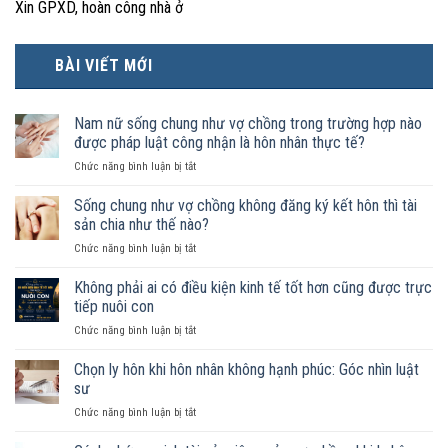
Xin GPXD, hoàn công nhà ở
BÀI VIẾT MỚI
Nam nữ sống chung như vợ chồng trong trường hợp nào
được pháp luật công nhận là hôn nhân thực tế?
ở
Chức năng bình luận bị tắt
Nam
nữ
Sống chung như vợ chồng không đăng ký kết hôn thì tài
sống
sản chia như thế nào?
chung
ở
Chức năng bình luận bị tắt
như
Sống
vợ
chung
Không phải ai có điều kiện kinh tế tốt hơn cũng được trực
chồng
như
trong
tiếp nuôi con
vợ
trường
ở
Chức năng bình luận bị tắt
chồng
hợp
Không
không
nào
phải
Chọn ly hôn khi hôn nhân không hạnh phúc: Góc nhìn luật
đăng
được
ai
ký
sư
pháp
có
kết
luật
ở
Chức năng bình luận bị tắt
điều
hôn
công
Chọn
kiện
thì
nhận
ly