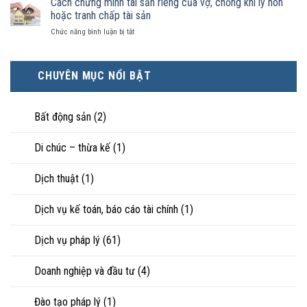
Cách chứng minh tài sản riêng của vợ, chồng khi ly hôn
kinh
tài
là
hôn
tế
hoặc tranh chấp tài sản
sản
hôn
khi
tốt
chia
nhân
ở
Chức năng bình luận bị tắt
hôn
hơn
như
thực
Cách
nhân
cũng
thế
tế?
chứng
không
được
nào?
minh
hạnh
trực
CHUYÊN MỤC NỔI BẬT
tài
phúc:
tiếp
sản
Góc
nuôi
riêng
nhìn
con
của
Bất động sản
(2)
luật
vợ,
sư
chồng
Di chúc – thừa kế
(1)
khi
ly
hôn
Dịch thuật
(1)
hoặc
tranh
chấp
Dịch vụ kế toán, báo cáo tài chính
(1)
tài
sản
Dịch vụ pháp lý
(61)
Doanh nghiệp và đầu tư
(4)
Đào tạo pháp lý
(1)