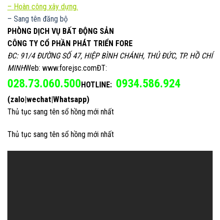
– Hoàn công xây dựng.
– Sang tên đăng bộ
PHÒNG DỊCH VỤ BẤT ĐỘNG SẢN
CÔNG TY CỔ PHẦN PHÁT TRIỂN FORE
ĐC: 91/4 ĐƯỜNG SỐ 47, HIỆP BÌNH CHÁNH, THỦ ĐỨC, TP. HỒ CHÍ
MINH
Web: www.forejsc.comĐT:
028.73.060.500
0934.586.924
HOTLINE:
(zalo|wechat|Whatsapp)
Thủ tục sang tên sổ hồng mới nhất
Thủ tục sang tên sổ hồng mới nhất