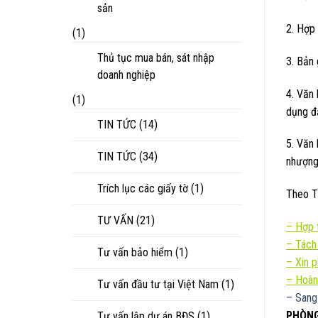
sản
2. Hợp 
(1)
Thủ tục mua bán, sát nhập
3. Bản
doanh nghiệp
4. Văn
(1)
dụng đ
TIN TỨC
(14)
5. Văn
TIN TỨC
(34)
nhượng 
Trích lục các giấy tờ
(1)
Theo T
TƯ VẤN
(21)
–
Hợp t
–
Tách
Tư vấn bảo hiểm
(1)
–
Xin 
– Hoàn
Tư vấn đầu tư tại Việt Nam
(1)
– Sang
PHÒNG
Tư vấn lập dự án BĐS
(1)