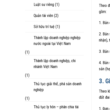
Luật sư riêng
(1)
Theo đ
gồm:
Quản tài viên
(2)
1. Bản
Sở hữu trí tuệ
(1)
2. Bản 
Thành lập doanh nghiệp nghiệp
nhận), 
nước ngoài tại Việt Nam
3. Bản 
(1)
Thành lập doanh nghiệp, chi
4. Bản 
nhánh Việt Nam
sản (h
(1)
3. G
Thủ tục giải thể, phá sản doanh
nghiệp
Theo k
đất đa
(1)
Thủ tục ly hôn – phân chia tài
1. Đơn 