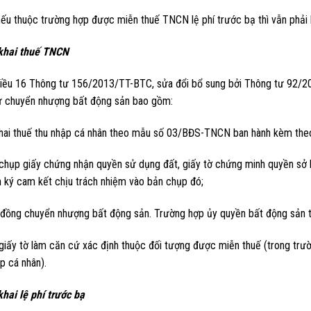
ếu thuộc trường hợp được miễn thuế TNCN lệ phí trước bạ thì vẫn phải kê
khai thuế TNCN
iều 16 Thông tư 156/2013/TT-BTC, sửa đổi bổ sung bởi Thông tư 92/20
ừ chuyển nhượng bất động sản bao gồm:
khai thuế thu nhập cá nhân theo mẫu số 03/BĐS-TNCN ban hành kèm th
 chụp giấy chứng nhận quyền sử dụng đất, giấy tờ chứng minh quyền sở 
n ký cam kết chịu trách nhiệm vào bản chụp đó;
 đồng chuyển nhượng bất động sản. Trường hợp ủy quyền bất động sản t
 giấy tờ làm căn cứ xác định thuộc đối tượng được miễn thuế (trong t
p cá nhân).
hai lệ phí trước bạ