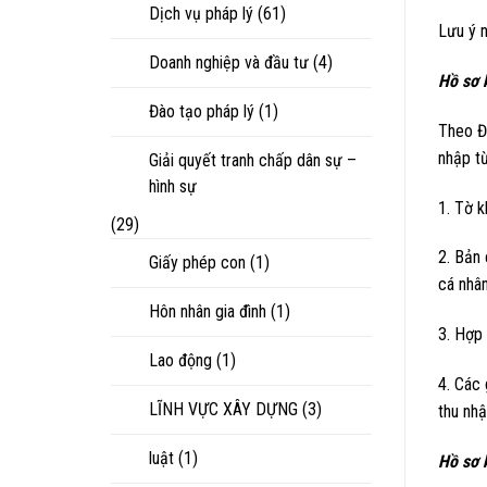
Dịch vụ pháp lý
(61)
Lưu ý n
Doanh nghiệp và đầu tư
(4)
Hồ sơ 
Đào tạo pháp lý
(1)
Theo Đ
nhập t
Giải quyết tranh chấp dân sự –
hình sự
1. Tờ 
(29)
2. Bản
Giấy phép con
(1)
cá nhâ
Hôn nhân gia đình
(1)
3. Hợp
Lao động
(1)
4. Các
LĨNH VỰC XÂY DỰNG
(3)
thu nhậ
luật
(1)
Hồ sơ k