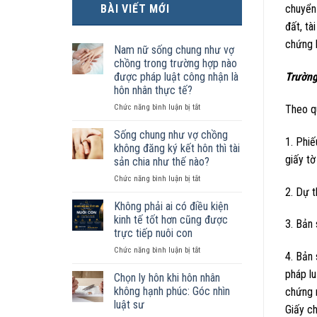
BÀI VIẾT MỚI
chuyển
đất, tà
chứng 
Nam nữ sống chung như vợ
chồng trong trường hợp nào
được pháp luật công nhận là
Trường
hôn nhân thực tế?
ở
Chức năng bình luận bị tắt
Theo q
Nam
nữ
Sống chung như vợ chồng
1. Phi
sống
không đăng ký kết hôn thì tài
chung
giấy tờ
sản chia như thế nào?
như
ở
Chức năng bình luận bị tắt
vợ
2. Dự t
Sống
chồng
chung
trong
Không phải ai có điều kiện
như
trường
kinh tế tốt hơn cũng được
3. Bản
vợ
hợp
trực tiếp nuôi con
chồng
nào
ở
Chức năng bình luận bị tắt
không
được
4. Bản 
Không
đăng
pháp
pháp lu
phải
ký
luật
Chọn ly hôn khi hôn nhân
ai
kết
công
không hạnh phúc: Góc nhìn
chứng 
có
hôn
nhận
luật sư
Giấy ch
điều
thì
là