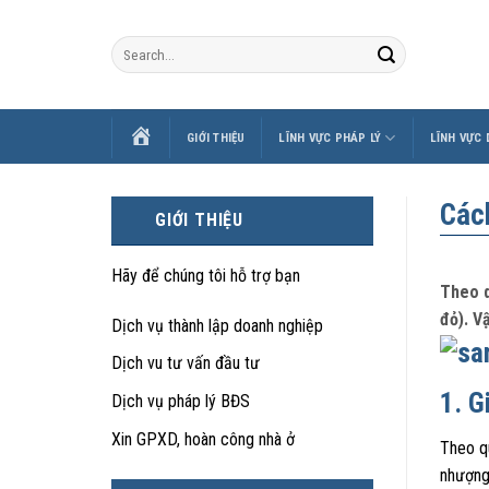
Skip
to
content
TRANG
GIỚI THIỆU
LĨNH VỰC PHÁP LÝ
LĨNH VỰC
CHỦ
Các
GIỚI THIỆU
Hãy để chúng tôi hỗ trợ bạn
Theo q
đỏ). V
Dịch vụ thành lập doanh nghiệp
Dịch vu tư vấn đầu tư
1. G
Dịch vụ pháp lý BĐS
Xin GPXD, hoàn công nhà ở
Theo q
nhượng