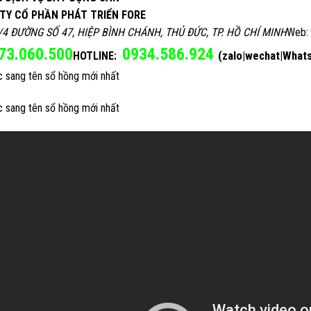
TY CỔ PHẦN PHÁT TRIỂN FORE
/4 ĐƯỜNG SỐ 47, HIỆP BÌNH CHÁNH, THỦ ĐỨC, TP. HỒ CHÍ MINH
Web:
73.060.500
0934.586.924
(zalo|wechat|What
HOTLINE:
c sang tên sổ hồng mới nhất
c sang tên sổ hồng mới nhất