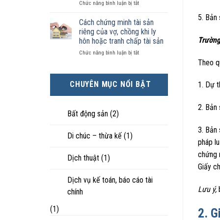
ở
Chức năng bình luận bị tắt
kiện
tài
hôn
Chọn
kinh
sản
nhân
5. Bản 
ly
tế
chia
Cách chứng minh tài sản
thực
hôn
tốt
như
tế?
riêng của vợ, chồng khi ly
khi
hơn
thế
Trường
hôn hoặc tranh chấp tài sản
hôn
cũng
nào?
ở
Chức năng bình luận bị tắt
nhân
được
Cách
Theo q
không
trực
chứng
hạnh
tiếp
minh
phúc:
nuôi
CHUYÊN MỤC NỔI BẬT
1. Dự t
tài
Góc
con
sản
nhìn
riêng
luật
2. Bản
của
sư
Bất động sản
(2)
vợ,
chồng
3. Bản 
Di chúc – thừa kế
(1)
khi
pháp lu
ly
hôn
chứng 
Dịch thuật
(1)
hoặc
Giấy ch
tranh
chấp
Dịch vụ kế toán, báo cáo tài
tài
Lưu ý,
b
chính
sản
(1)
2. G