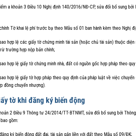
iểm a khoản 3 Điều 10 Nghị định 140/2016/NĐ-CP, sửa đổi bổ sung bởi N
 chính Tờ khai lệ phí trước bạ theo Mẫu số 01 ban hành kèm theo Nghị 
sao hợp lệ các giấy tờ chứng minh tài sản (hoặc chủ tài sản) thuộc diện
trừ trường hợp nộp bản chính;
sao hợp lệ giấy tờ chứng minh nhà, đất có nguồn gốc hợp pháp theo quy 
sao hợp lệ giấy tờ hợp pháp theo quy định của pháp luật về việc chuyển g
ợp đồng chuyển nhượng).
iấy tờ khi đăng ký biến động
hoản 2 Điều 9 Thông tư 24/2014/TT-BTNMT, sửa đổi bổ sung bởi Thông
i bao gồm:
đăng ký biến động đất đai, tài sản gắn liền với đất theo Mẫu số 09/ĐK;