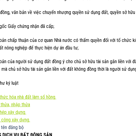
đồng, văn bản về việc chuyển nhượng quyền sử dụng đất, quyền sở hữu tà
 gốc Giấy chứng nhận đã cấp;
 bản chấp thuận của cơ quan Nhà nước có thẩm quyền đối với tổ chức ki
ất nông nghiệp để thực hiện dự án đầu tư;
 bản của người sử dụng đất đồng ý cho chủ sở hữu tài sản gắn liền với 
mà chủ sở hữu tài sản gắn liền với đất không đồng thời là người sử dụn
hư ký luật
hức hóa nhà đất làm sổ hồng.
 thửa, nhập thửa
phép xây dựng.
 công xây dựng.
 tên đăng bộ
 DỊCH VỤ BẤT ĐỘNG SẢN