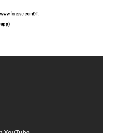
 www.forejsc.comĐT:
sapp)