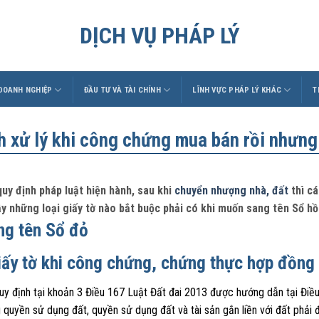
DỊCH VỤ PHÁP LÝ
 DOANH NGHIỆP
ĐẦU TƯ VÀ TÀI CHÍNH
LĨNH VỰC PHÁP LÝ KHÁC
T
h xử lý khi công chứng mua bán rồi nhưng
uy định pháp luật hiện hành, sau khi
chuyển nhượng nhà, đất
thì cá
ậy những loại giấy tờ nào bắt buộc phải có khi muốn sang tên Sổ hồ
iấy tờ khi công chứng, chứng thực hợp đồng
uy định tại khoản 3 Điều 167 Luật Đất đai 2013 được hướng dẫn tại Đi
 quyền sử dụng đất, quyền sử dụng đất và tài sản gắn liền với đất phả