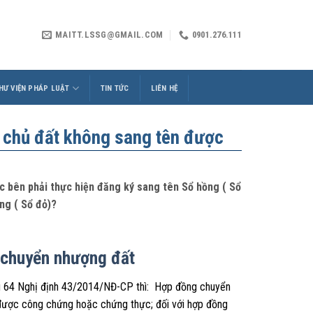
MAITT.LSSG@GMAIL.COM
0901.276.111
HƯ VIỆN PHÁP LUẬT
TIN TỨC
LIÊN HỆ
 chủ đất không sang tên được
c bên phải thực hiện đăng ký sang tên Sổ hồng ( Sổ
ng ( Sổ đỏ)?
chuyển nhượng đất
ều 64 Nghị định 43/2014/NĐ-CP thì: Hợp đồng chuyển
i được công chứng hoặc chứng thực; đối với hợp đồng