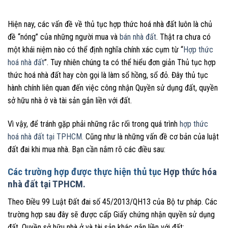
Hiện nay, các vấn đề về thủ tục hợp thức hoá nhà đất luôn là chủ
đề “nóng” của những người mua và
bán nhà đất
. Thật ra chưa có
một khái niệm nào có thể định nghĩa chính xác cụm từ “
Hợp thức
hoá nhà đất
”. Tuy nhiên chúng ta có thể hiểu đơn giản Thủ tục hợp
thức hoá nhà đất hay còn gọi là làm sổ hồng, sổ đỏ. Đây thủ tục
hành chính liên quan đến việc công nhận Quyền sử dụng đất, quyền
sở hữu nhà ở và tài sản gắn liền với đất.
Vì vậy, để tránh gặp phải những rắc rối trong quá trình
hợp thức
hoá nhà đất tại TPHCM.
Cũng như là những vấn đề cơ bản của luật
đất đai khi mua nhà. Bạn cần nắm rõ các điều sau:
Các trường hợp được thực hiện thủ tục
Hợp thức hóa
nhà đất tại TPHCM.
Theo Điều 99 Luật Đất đai số 45/2013/QH13 của Bộ tư pháp. Các
trường hợp sau đây sẽ được cấp Giấy chứng nhận quyền sử dụng
đất. Quyền sở hữu nhà ở và tài sản khác gắn liền với đất: