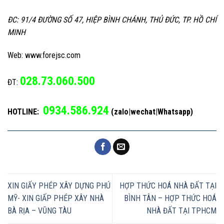
ĐC: 91/4 ĐƯỜNG SỐ 47, HIỆP BÌNH CHÁNH, THỦ ĐỨC, TP. HỒ CHÍ
MINH
Web: www.forejsc.com
028.73.060.500
ĐT:
0934.586.924
HOTLINE:
(zalo|wechat|Whatsapp)
XIN GIẤY PHÉP XÂY DỰNG PHÚ
HỢP THỨC HOÁ NHÀ ĐẤT TẠI
MỸ- XIN GIẤP PHÉP XÂY NHÀ
BÌNH TÂN – HỢP THỨC HOÁ
BÀ RỊA – VŨNG TÀU
NHÀ ĐẤT TẠI TPHCM