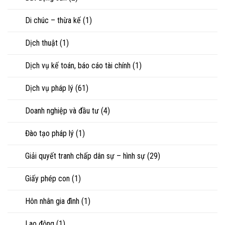
vợ,
sư
chồng
Di chúc – thừa kế
(1)
khi
ly
hôn
Dịch thuật
(1)
hoặc
tranh
chấp
Dịch vụ kế toán, báo cáo tài chính
(1)
tài
sản
Dịch vụ pháp lý
(61)
Doanh nghiệp và đầu tư
(4)
Đào tạo pháp lý
(1)
Giải quyết tranh chấp dân sự – hình sự
(29)
Giấy phép con
(1)
Hôn nhân gia đình
(1)
Lao động
(1)