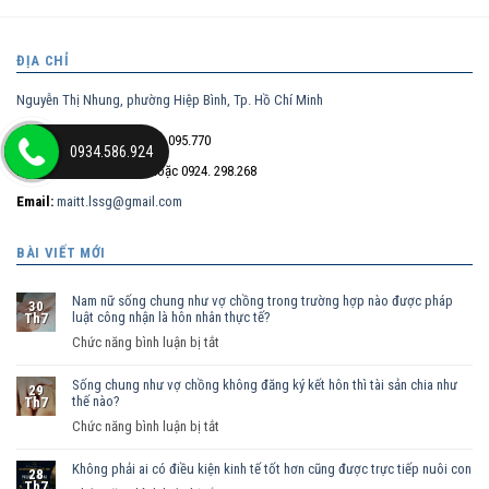
ĐỊA CHỈ
Nguyễn Thị Nhung, phường Hiệp Bình, Tp. Hồ Chí Minh
Điện thoại trực tiếp:
0932.095.770
0934.586.924
Hotline:
0934.586.924
hoặc 0924. 298.268
Email:
maitt.lssg@gmail.com
BÀI VIẾT MỚI
Nam nữ sống chung như vợ chồng trong trường hợp nào được pháp
30
luật công nhận là hôn nhân thực tế?
Th7
ở
Chức năng bình luận bị tắt
Nam
Sống chung như vợ chồng không đăng ký kết hôn thì tài sản chia như
nữ
29
thế nào?
Th7
sống
ở
Chức năng bình luận bị tắt
chung
Sống
như
Không phải ai có điều kiện kinh tế tốt hơn cũng được trực tiếp nuôi con
chung
vợ
28
Th7