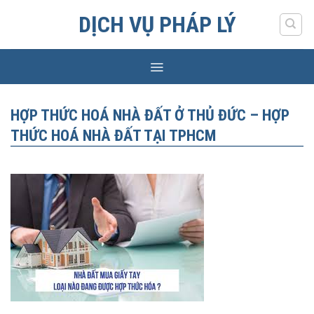
Skip
DỊCH VỤ PHÁP LÝ
to
content
HỢP THỨC HOÁ NHÀ ĐẤT Ở THỦ ĐỨC – HỢP
THỨC HOÁ NHÀ ĐẤT TẠI TPHCM