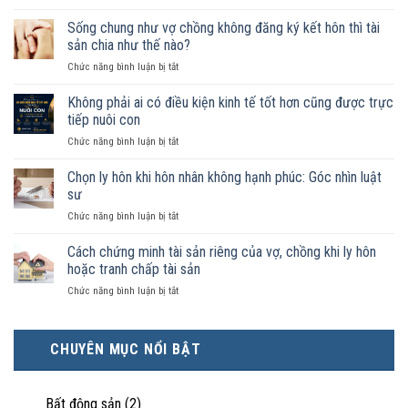
Nam
nữ
Sống chung như vợ chồng không đăng ký kết hôn thì tài
sống
sản chia như thế nào?
chung
ở
Chức năng bình luận bị tắt
như
Sống
vợ
chung
Không phải ai có điều kiện kinh tế tốt hơn cũng được trực
chồng
như
trong
tiếp nuôi con
vợ
trường
ở
Chức năng bình luận bị tắt
chồng
hợp
Không
không
nào
phải
Chọn ly hôn khi hôn nhân không hạnh phúc: Góc nhìn luật
đăng
được
ai
ký
sư
pháp
có
kết
luật
ở
Chức năng bình luận bị tắt
điều
hôn
công
Chọn
kiện
thì
nhận
ly
Cách chứng minh tài sản riêng của vợ, chồng khi ly hôn
kinh
tài
là
hôn
tế
hoặc tranh chấp tài sản
sản
hôn
khi
tốt
chia
nhân
ở
Chức năng bình luận bị tắt
hôn
hơn
như
thực
Cách
nhân
cũng
thế
tế?
chứng
không
được
nào?
minh
hạnh
trực
CHUYÊN MỤC NỔI BẬT
tài
phúc:
tiếp
sản
Góc
nuôi
riêng
nhìn
con
của
Bất động sản
(2)
luật