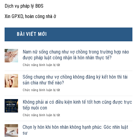
Dịch vụ pháp lý BĐS
Xin GPXD, hoàn công nhà ở
BÀI VIẾT MỚI
Nam nữ sống chung như vợ chồng trong trường hợp nào
được pháp luật công nhận là hôn nhân thực tế?
ở
Chức năng bình luận bị tắt
Nam
nữ
Sống chung như vợ chồng không đăng ký kết hôn thì tài
sống
sản chia như thế nào?
chung
ở
Chức năng bình luận bị tắt
như
Sống
vợ
chung
Không phải ai có điều kiện kinh tế tốt hơn cũng được trực
chồng
như
trong
tiếp nuôi con
vợ
trường
ở
Chức năng bình luận bị tắt
chồng
hợp
Không
không
nào
phải
Chọn ly hôn khi hôn nhân không hạnh phúc: Góc nhìn luật
đăng
được
ai
ký
sư
pháp
có
kết