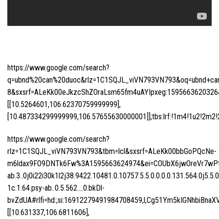
https://www.google.com/search?
q=ubnd%20can%20duoc&rlz=1C1SQJL_viVN793VN793&oq=ubnd+can+d
8&sxsrf=ALeKk00eJkzcShZOraLsm65fm4uAYIpxeg:1595663620326&n
[[10.5264601,106.62370759999999],
[10.487334299999999,106.57655630000001]];tbs:lrf:!1m4!1u2!2m2!2m
https://www.google.com/search?
rlz=1C1SQJL_viVN793VN793&tbm=lcl&sxsrf=ALeKk00bbGoPQcNe-
m6ldax9FO9DNTk6Fw%3A1595663624974&ei=COUbX6jwOreVr7wPtI
ab.3..0j0i22i30k1l2j38.9422.10481.0.10757.5.5.0.0.0.0.131.564.0j5.5.
1c.1.64.psy-ab..0.5.562….0.bkDl-
bvZdUA#rlfi=hd:;si:16912279491984708459,l,Cg51Ym5kIGNhbiB
[[10.631337,106.6811606],