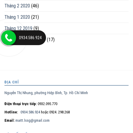
Tháng 2 2020
(46)
Tháng 1 2020
(21)
Tháng 12 2019
(9)
0934.586.924
Tháng mười một 2019
(17)
ĐỊA CHỈ
Nguyễn Thị Nhung, phường Hiệp Bình, Tp. Hồ Chí Minh
Điện thoại trực tiếp:
0932.095.770
Hotline:
0934.586.924
hoặc 0924. 298.268
Email:
maitt.lssg@gmail.com