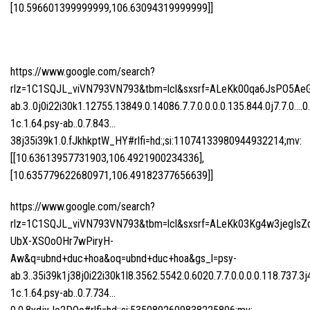
[10.596601399999999,106.63094319999999]]
https://www.google.com/search?
rlz=1C1SQJL_viVN793VN793&tbm=lcl&sxsrf=ALeKk00qa6JsPO5Ae
ab.3..0j0i22i30k1.12755.13849.0.14086.7.7.0.0.0.0.135.844.0j7.7.0….0
1c.1.64.psy-ab..0.7.843…
38j35i39k1.0.fJkhkptW_HY#rlfi=hd:;si:11074133980944932214;mv:
[[10.63613957731903,106.4921900234336],
[10.635779622680971,106.49182377656639]]
https://www.google.com/search?
rlz=1C1SQJL_viVN793VN793&tbm=lcl&sxsrf=ALeKk03Kg4w3jegIsZ
UbX-XSOoOHr7wPiryH-
Aw&q=ubnd+duc+hoa&oq=ubnd+duc+hoa&gs_l=psy-
ab.3..35i39k1j38j0i22i30k1l8.3562.5542.0.6020.7.7.0.0.0.0.118.737.3j
1c.1.64.psy-ab..0.7.734…