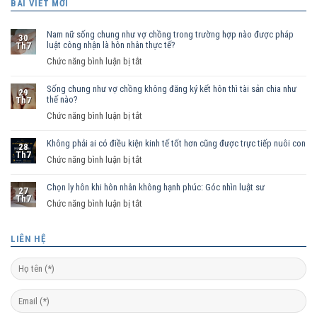
BÀI VIẾT MỚI
Nam nữ sống chung như vợ chồng trong trường hợp nào được pháp
30
luật công nhận là hôn nhân thực tế?
Th7
ở
Chức năng bình luận bị tắt
Nam
Sống chung như vợ chồng không đăng ký kết hôn thì tài sản chia như
nữ
29
thế nào?
Th7
sống
ở
Chức năng bình luận bị tắt
chung
Sống
như
Không phải ai có điều kiện kinh tế tốt hơn cũng được trực tiếp nuôi con
chung
vợ
28
Th7
như
ở
Chức năng bình luận bị tắt
chồng
vợ
Không
trong
chồng
Chọn ly hôn khi hôn nhân không hạnh phúc: Góc nhìn luật sư
phải
trường
27
Th7
không
ai
hợp
ở
Chức năng bình luận bị tắt
đăng
có
nào
Chọn
ký
điều
được
ly
LIÊN HỆ
kết
kiện
pháp
hôn
hôn
kinh
luật
khi
thì
tế
công
hôn
tài
tốt
nhận
nhân
sản
hơn
là
không
chia
cũng
hôn
hạnh