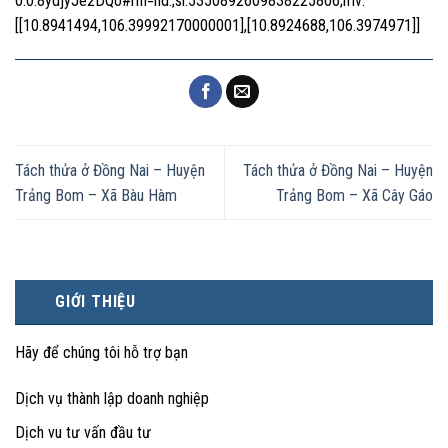
0.0.8ydjyJe2DQo#rlfi=hd:;si:5350892609838225806;mv:
[[10.8941494,106.39992170000001],[10.8924688,106.3974971]]
Tách thửa ở Đồng Nai – Huyện
Tách thửa ở Đồng Nai – Huyện
Trảng Bom – Xã Bàu Hàm
Trảng Bom – Xã Cây Gáo
GIỚI THIỆU
Hãy để chúng tôi hỗ trợ bạn
Dịch vụ thành lập doanh nghiệp
Dịch vu tư vấn đầu tư