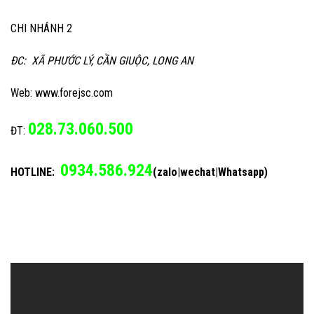
CHI NHÁNH 2
ĐC: XÃ PHƯỚC LÝ, CẦN GIUỘC, LONG AN
Web: www.forejsc.com
028.73.060.500
ĐT:
0934.586.924
HOTLINE:
(zalo|wechat|Whatsapp)