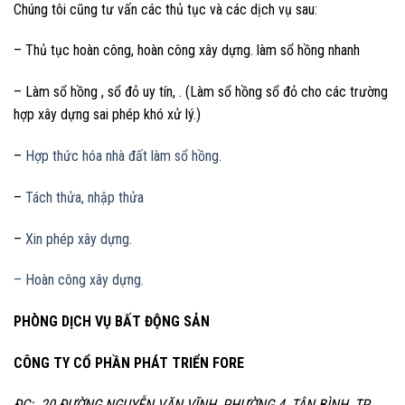
Chúng tôi cũng tư vấn các thủ tục và các dịch vụ sau:
– Thủ tục hoàn công, hoàn công xây dựng. làm sổ hồng nhanh
– Làm sổ hồng , sổ đỏ uy tín, . (Làm sổ hồng sổ đỏ cho các trường
hợp xây dựng sai phép khó xử lý.)
–
Hợp thức hóa nhà đất làm sổ hồng.
–
Tách thửa, nhập thửa
–
Xin phép xây dựng.
– Hoàn công xây dựng.
PHÒNG DỊCH VỤ BẤT ĐỘNG SẢN
CÔNG TY CỔ PHẦN PHÁT TRIỂN FORE
ĐC: 20 ĐƯỜNG NGUYỄN VĂN VĨNH, PHƯỜNG 4, TÂN BÌNH, TP.