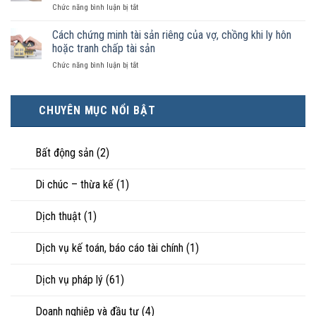
luật
ở
Chức năng bình luận bị tắt
điều
hôn
công
Chọn
kiện
thì
nhận
ly
Cách chứng minh tài sản riêng của vợ, chồng khi ly hôn
kinh
tài
là
hôn
tế
hoặc tranh chấp tài sản
sản
hôn
khi
tốt
chia
nhân
ở
Chức năng bình luận bị tắt
hôn
hơn
như
thực
Cách
nhân
cũng
thế
tế?
chứng
không
được
nào?
minh
hạnh
trực
CHUYÊN MỤC NỔI BẬT
tài
phúc:
tiếp
sản
Góc
nuôi
riêng
nhìn
con
của
Bất động sản
(2)
luật
vợ,
sư
chồng
Di chúc – thừa kế
(1)
khi
ly
hôn
Dịch thuật
(1)
hoặc
tranh
chấp
Dịch vụ kế toán, báo cáo tài chính
(1)
tài
sản
Dịch vụ pháp lý
(61)
Doanh nghiệp và đầu tư
(4)