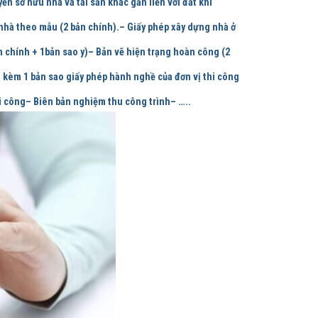
n sở hửu nhà và tài sản khác gắn liền với đất khi
nhà theo mẫu (2 bản chính).– Giấy phép xây dựng nhà ở
n chính + 1bản sao y)– Bản vẽ hiện trạng hoàn công (2
) kèm 1 bản sao giấy phép hành nghề của đơn vị thi công
hi công– Biên bản nghiệm thu công trình– …..