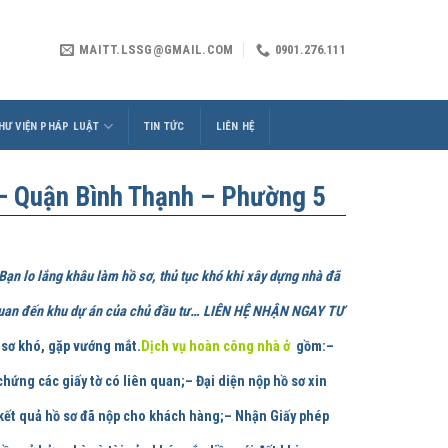
MAITT.LSSG@GMAIL.COM
0901.276.111
HƯ VIỆN PHÁP LUẬT
TIN TỨC
LIÊN HỆ
 – Quận Bình Thạnh – Phường 5
Bạn lo lắng khâu làm hồ sơ, thủ tục khó khi xây dựng nhà đã
ên quan đến khu dự án của chủ đầu tư… LIÊN HỆ NHẬN NGAY TƯ
sơ khó, gặp vướng mắt.
Dịch vụ hoàn công nhà ở
gồm:
–
hứng các giấy tờ có liên quan;– Đại diện nộp hồ sơ xin
 kết quả hồ sơ đã nộp cho khách hàng;– Nhận Giấy phép