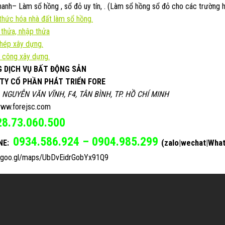
anh– Làm sổ hồng , sổ đỏ uy tín, . (Làm sổ hồng sổ đỏ cho các trường h
hức hóa nhà đất làm sổ hồng.
 thửa, nhập thửa
phép xây dựng.
 công xây dựng.
 DỊCH VỤ BẤT ĐỘNG SẢN
TY CỔ PHẦN PHÁT TRIỂN FORE
, NGUYỄN VĂN VĨNH, F4, TÂN BÌNH, TP. HỒ CHÍ MINH
ww.forejsc.com
28.73.060.500
0934.586.924 – 0904.985.299
(zalo|wechat|Wha
NE:
//goo.gl/maps/UbDvEidrGobYx91Q9