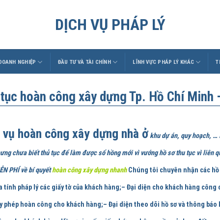
DỊCH VỤ PHÁP LÝ
 DOANH NGHIỆP
ĐẦU TƯ VÀ TÀI CHÍNH
LĨNH VỰC PHÁP LÝ KHÁC
T
 tục hoàn công xây dựng Tp. Hồ Chí Minh
 vụ hoàn công xây dựng nhà ở
khu dự án, quy hoạch, … 
ưng chưa biết thủ tục để làm được sổ hồng mới vì vướng hồ sơ thu tục vì li
N PHÍ về bí quyết
hoàn công xây dựng nhanh
Chúng tôi chuyên nhận các hồ 
a tính pháp lý các giấy tờ của khách hàng;– Đại diện cho khách hàng công c
y phép hoàn công cho khách hàng;– Đại diện theo dõi hồ sơ và thông báo