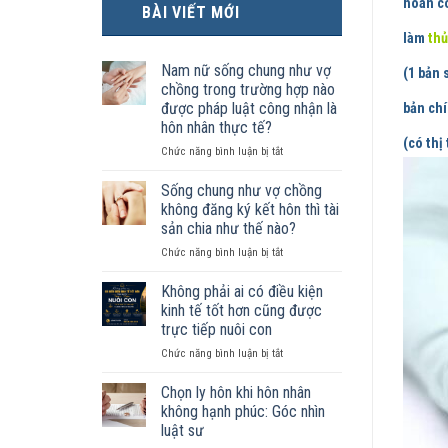
hoàn c
BÀI VIẾT MỚI
làm
thủ
Nam nữ sống chung như vợ
(1 bản 
chồng trong trường hợp nào
được pháp luật công nhận là
bản chí
hôn nhân thực tế?
(có thị
ở
Chức năng bình luận bị tắt
Nam
nữ
Sống chung như vợ chồng
sống
không đăng ký kết hôn thì tài
chung
sản chia như thế nào?
như
ở
Chức năng bình luận bị tắt
vợ
Sống
chồng
chung
trong
Không phải ai có điều kiện
như
trường
kinh tế tốt hơn cũng được
vợ
hợp
trực tiếp nuôi con
chồng
nào
ở
Chức năng bình luận bị tắt
không
được
Không
đăng
pháp
phải
ký
luật
Chọn ly hôn khi hôn nhân
ai
kết
công
không hạnh phúc: Góc nhìn
có
hôn
nhận
luật sư
điều
thì
là