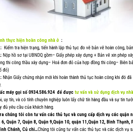
ình thực hiện hoàn công nhà ở
:
1:
Kiểm tra hiện trạng, tiến hành lập thủ tục đo vẽ bản vẽ hoàn công, bản 
:
Nộp hồ sơ tại UBNDQ gồm– Giấy phép xây dựng + Bản vẽ xin phép xâ
ng thi công thầu xây dựng– Hoá đơn đỏ của hợp đồng thi công– Biên bả
ổ đỏ)
:
Nhận Giấy chứng nhận mới khi hoàn thành thủ tục hoàn công khi đó đã 
.
ấc máy gọi số
0934.586.924
để được
tư vấn và sử dụng dịch vụ nh
ỏi, uy tín, và có tính chuyên nghiệp luôn lấy chữ tín hàng đầu và sự tin
y đủ yêu cầu của khách hàng.
ra chúng tôi còn tư vấn các thủ tục và cung cấp dịch vụ các quận 
 6, Quận 7, Quận 8, Quận 9,Quận 10, quận 11,Quận 12, Bình Thạnh,
ình Chánh, Củ chi…
Chúng tôi cũng tư vấn các thủ tục và các dịch vụ 