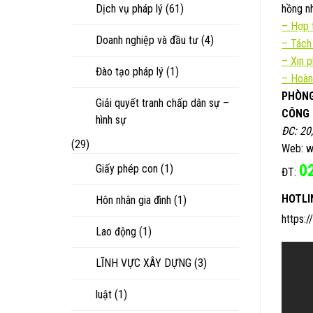
Dịch vụ pháp lý
(61)
hồng nh
–
Hợp t
Doanh nghiệp và đầu tư
(4)
–
Tách
–
Xin 
Đào tạo pháp lý
(1)
– Hoàn
PHÒNG
Giải quyết tranh chấp dân sự –
CÔNG 
hình sự
ĐC: 20
(29)
Web: w
0
Giấy phép con
(1)
ĐT:
HOTLI
Hôn nhân gia đình
(1)
https:
Lao động
(1)
LĨNH VỰC XÂY DỰNG
(3)
luật
(1)