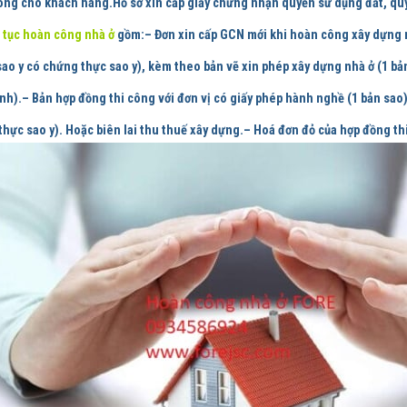
ông cho khách hàng.
Hồ sơ xin cấp giấy chứng nhận quyền sử dụng đất, quyề
 tục hoàn công nhà ở
gồm:
– Đơn xin cấp GCN mới khi hoàn công xây dựng 
sao y có chứng thực sao y), kèm theo bản vẽ xin phép xây dựng nhà ở (1 bả
nh).– Bản hợp đồng thi công với đơn vị có giấy phép hành nghề (1 bản sao
 thực sao y). Hoặc biên lai thu thuế xây dựng.– Hoá đơn đỏ của hợp đồng t