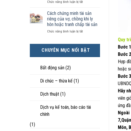
ở
Chức năng bình luận bị tắt
kiện
tài
hôn
Chọn
kinh
sản
nhân
ly
tế
chia
Cách chứng minh tài sản
thực
hôn
tốt
như
tế?
riêng của vợ, chồng khi ly
khi
hơn
thế
hôn hoặc tranh chấp tài sản
hôn
cũng
nào?
ở
Chức năng bình luận bị tắt
nhân
được
Cách
không
trực
Quy tr
chứng
hạnh
tiếp
minh
Bước 
phúc:
nuôi
CHUYÊN MỤC NỔI BẬT
tài
Góc
con
Bước 2
sản
nhìn
Hợp đồ
riêng
luật
của
sư
Bất động sản
(2)
hoặc s
vợ,
Bước 3
chồng
Di chúc – thừa kế
(1)
khi
UBNDQ
ly
Hãy nh
hôn
Dịch thuật
(1)
hoặc
viên gi
tranh
ứng đầ
chấp
Dịch vụ kế toán, báo cáo tài
tài
Ngoài 
chính
sản
7,Quận
(1)
Môn, B