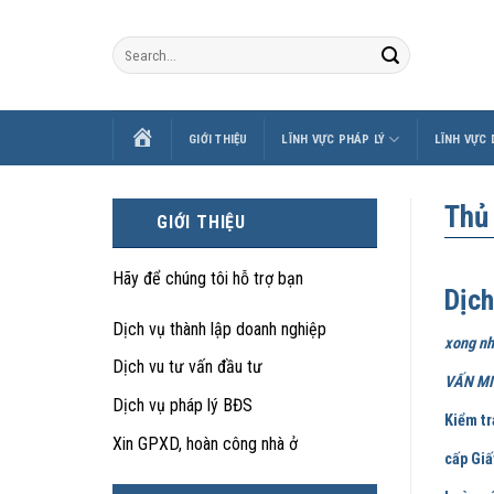
Skip
to
content
TRANG
GIỚI THIỆU
LĨNH VỰC PHÁP LÝ
LĨNH VỰC
CHỦ
Thủ
GIỚI THIỆU
Hãy để chúng tôi hỗ trợ bạn
Dịch
Dịch vụ thành lập doanh nghiệp
xong nh
Dịch vu tư vấn đầu tư
VẤN MIỄ
Dịch vụ pháp lý BĐS
Kiểm tr
Xin GPXD, hoàn công nhà ở
cấp Giấ