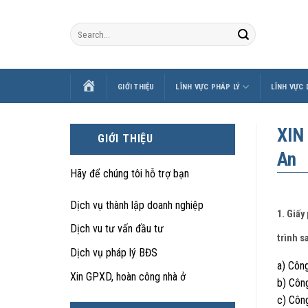
Skip
to
content
TRANG
GIỚI THIỆU
LĨNH VỰC PHÁP LÝ
LĨNH VỰC
CHỦ
XIN
GIỚI THIỆU
An
Hãy để chúng tôi hỗ trợ bạn
Dịch vụ thành lập doanh nghiệp
1. Giấy
Dịch vu tư vấn đầu tư
trình s
Dịch vụ pháp lý BĐS
a) Công
Xin GPXD, hoàn công nhà ở
b) Công
c) Công