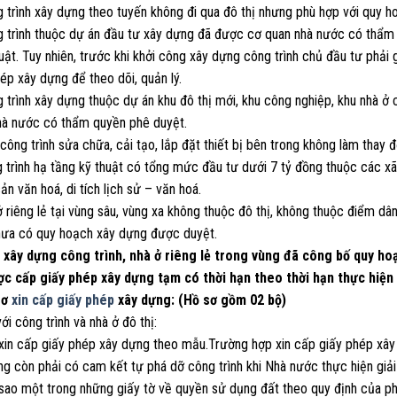
g trình xây dựng theo tuyến không đi qua đô thị nhưng phù hợp với quy 
 trình thuộc dự án đầu tư xây dựng đã được cơ quan nhà nước có thẩm q
uật. Tuy nhiên, trước khi khởi công xây dựng công trình chủ đầu tư phải
ép xây dựng để theo dõi, quản lý.
 trình xây dựng thuộc dự án khu đô thị mới, khu công nghiệp, khu nhà ở
hà nước có thẩm quyền phê duyệt.
công trình sửa chữa, cải tạo, lắp đặt thiết bị bên trong không làm thay đổ
g trình hạ tầng kỹ thuật có tổng mức đầu tư dưới 7 tỷ đồng thuộc các x
sản văn hoá, di tích lịch sử – văn hoá.
ở riêng lẻ tại vùng sâu, vùng xa không thuộc đô thị, không thuộc điểm dâ
hưa có quy hoạch xây dựng được duyệt.
c xây dựng công trình, nhà ở riêng lẻ trong vùng đã công bố quy h
ợc cấp giấy phép xây dựng tạm có thời hạn theo thời hạn thực hiện
sơ
xin cấp giấy phép
xây dựng: (Hồ sơ gồm 02 bộ)
với công trình và nhà ở đô thị:
 xin cấp giấy phép xây dựng theo mẫu.Trường hợp xin cấp giấy phép xây 
ng còn phải có cam kết tự phá dỡ công trình khi Nhà nước thực hiện giả
 sao một trong những giấy tờ về quyền sử dụng đất theo quy định của ph