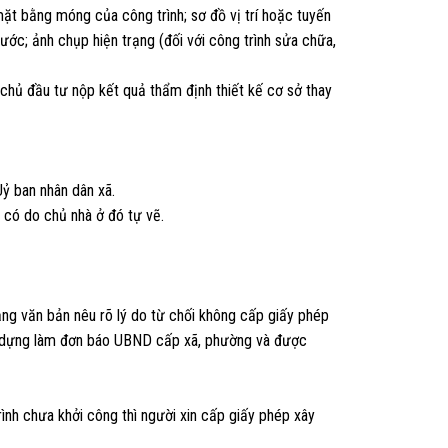
 mặt bằng móng của công trình; sơ đồ vị trí hoặc tuyến
ước; ảnh chụp hiện trạng (đối với công trình sửa chữa,
 chủ đầu tư nộp kết quả thẩm định thiết kế cơ sở thay
ỷ ban nhân dân xã.
u có do chủ nhà ở đó tự vẽ.
ằng văn bản nêu rõ lý do từ chối không cấp giấy phép
ây dựng làm đơn báo UBND cấp xã, phường và được
ình chưa khởi công thì người xin cấp giấy phép xây