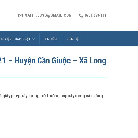
MAITT.LSSG@GMAIL.COM
0901.276.111
HƯ VIỆN PHÁP LUẬT
TIN TỨC
LIÊN HỆ
 – Huyện Cần Giuộc – Xã Long
có giấy phép xây dựng, trừ trường hợp xây dựng các công