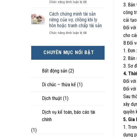
ở
Chức năng bình luận bị tắt
kiện
tài
hôn
3. Bản 
Chọn
kinh
sản
nhân
công tr
ly
tế
chia
Cách chứng minh tài sản
thực
hôn
tốt
như
tế?
riêng của vợ, chồng khi ly
cải tạo
khi
hơn
thế
hôn hoặc tranh chấp tài sản
Đối với
hôn
cũng
nào?
ở
Chức năng bình luận bị tắt
nhân
được
cho các
Cách
không
trực
B.Đối v
chứng
hạnh
tiếp
minh
phúc:
nuôi
1. Đơn
CHUYÊN MỤC NỔI BẬT
tài
Góc
con
2. Bản
sản
nhìn
riêng
luật
3. Sơ đ
của
sư
Bất động sản
(2)
4. Thờ
vợ,
chồng
Đối với
Di chúc – thừa kế
(1)
khi
Đối với
ly
hôn
Sau thờ
Dịch thuật
(1)
hoặc
xây dự
tranh
chấp
quyền k
Dịch vụ kế toán, báo cáo tài
tài
chính
5. Gia
sản
1. Tron
(1)
dựng ph