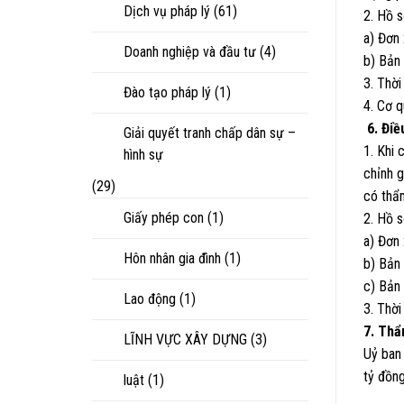
Dịch vụ pháp lý
(61)
2. Hồ 
a) Đơn 
Doanh nghiệp và đầu tư
(4)
b) Bản
3. Thời
Đào tạo pháp lý
(1)
4. Cơ 
6. Điề
Giải quyết tranh chấp dân sự –
1. Khi 
hình sự
chỉnh g
(29)
có thẩ
Giấy phép con
(1)
2. Hồ s
a) Đơn 
Hôn nhân gia đình
(1)
b) Bản
c) Bản 
Lao động
(1)
3. Thời
7. Th
LĨNH VỰC XÂY DỰNG
(3)
Uỷ ban
tỷ đồng
luật
(1)