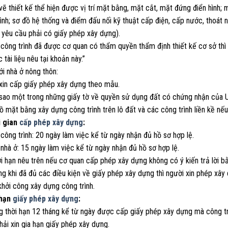
vẽ thiết kế thể hiện được vị trí mặt bằng, mặt cắt, mặt đứng điển hình;
ình; sơ đồ hệ thống và điểm đấu nối kỹ thuật cấp điện, cấp nước, thoát n
 yêu cầu phải có giấy phép xây dựng).
 công trình đã được cơ quan có thẩm quyền thẩm định thiết kế cơ sở thì
 tài liệu nêu tại khoản này.”
ới nhà ở nông thôn:
 xin cấp giấy phép xây dựng theo mẫu.
 sao một trong những giấy tờ về quyền sử dụng đất có chứng nhận của U
ồ mặt bằng xây dựng công trình trên lô đất và các công trình liền kề nế
i gian
cấp phép xây dựng
:
 công trình: 20 ngày làm việc kể từ ngày nhận đủ hồ sơ hợp lệ.
 nhà ở: 15 ngày làm việc kể từ ngày nhận đủ hồ sơ hợp lệ.
i hạn nêu trên nếu cơ quan cấp phép xây dựng không có ý kiến trả lời b
ng khi đã đủ các điều kiện về giấy phép xây dựng thì người xin phép x
hởi công xây dựng công trình.
 hạn
giấy phép xây dựng
:
g thời hạn 12 tháng kể từ ngày được cấp giấy phép xây dựng mà công tr
ải xin gia hạn giấy phép xây dựng.