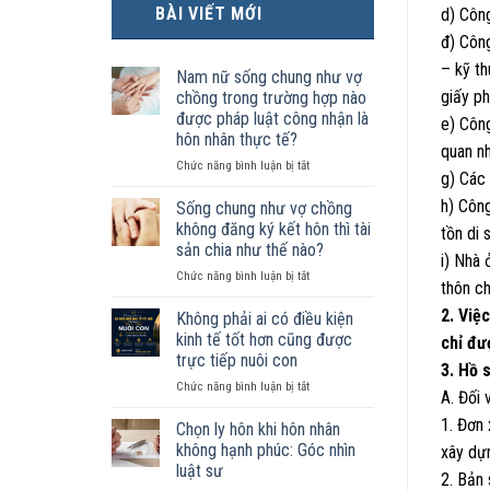
BÀI VIẾT MỚI
d) Côn
đ) Công
– kỹ th
Nam nữ sống chung như vợ
giấy ph
chồng trong trường hợp nào
được pháp luật công nhận là
e) Công
hôn nhân thực tế?
quan n
ở
Chức năng bình luận bị tắt
g) Các 
Nam
nữ
h) Côn
Sống chung như vợ chồng
sống
không đăng ký kết hôn thì tài
tồn di 
chung
sản chia như thế nào?
như
i) Nhà 
ở
Chức năng bình luận bị tắt
vợ
thôn c
Sống
chồng
chung
2. Việ
trong
Không phải ai có điều kiện
như
trường
kinh tế tốt hơn cũng được
chỉ đư
vợ
hợp
trực tiếp nuôi con
3. Hồ 
chồng
nào
ở
Chức năng bình luận bị tắt
không
được
A. Đối 
Không
đăng
pháp
1. Đơn
phải
ký
luật
Chọn ly hôn khi hôn nhân
ai
kết
công
không hạnh phúc: Góc nhìn
xây dự
có
hôn
nhận
luật sư
2. Bản
điều
thì
là