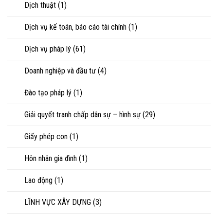
Dịch thuật
(1)
hoặc
tranh
chấp
Dịch vụ kế toán, báo cáo tài chính
(1)
tài
sản
Dịch vụ pháp lý
(61)
Doanh nghiệp và đầu tư
(4)
Đào tạo pháp lý
(1)
Giải quyết tranh chấp dân sự – hình sự
(29)
Giấy phép con
(1)
Hôn nhân gia đình
(1)
Lao động
(1)
LĨNH VỰC XÂY DỰNG
(3)