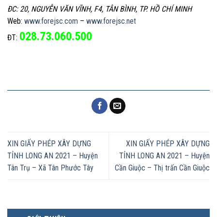
ĐC: 20, NGUYỄN VĂN VĨNH, F4, TÂN BÌNH, TP. HỒ CHÍ MINH
Web:
www.forejsc.com
–
www.forejsc.net
028.73.060.500
ĐT:
XIN GIẤY PHÉP XÂY DỰNG
XIN GIẤY PHÉP XÂY DỰNG
TỈNH LONG AN 2021 – Huyện
TỈNH LONG AN 2021 – Huyện
Tân Trụ – Xã Tân Phước Tây
Cần Giuộc – Thị trấn Cần Giuộc