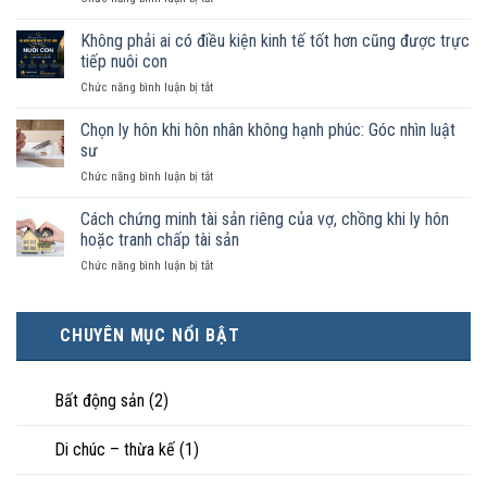
như
Sống
vợ
chung
Không phải ai có điều kiện kinh tế tốt hơn cũng được trực
chồng
như
trong
tiếp nuôi con
vợ
trường
ở
Chức năng bình luận bị tắt
chồng
hợp
Không
không
nào
phải
Chọn ly hôn khi hôn nhân không hạnh phúc: Góc nhìn luật
đăng
được
ai
ký
sư
pháp
có
kết
luật
ở
Chức năng bình luận bị tắt
điều
hôn
công
Chọn
kiện
thì
nhận
ly
Cách chứng minh tài sản riêng của vợ, chồng khi ly hôn
kinh
tài
là
hôn
tế
hoặc tranh chấp tài sản
sản
hôn
khi
tốt
chia
nhân
ở
Chức năng bình luận bị tắt
hôn
hơn
như
thực
Cách
nhân
cũng
thế
tế?
chứng
không
được
nào?
minh
hạnh
trực
CHUYÊN MỤC NỔI BẬT
tài
phúc:
tiếp
sản
Góc
nuôi
riêng
nhìn
con
của
Bất động sản
(2)
luật
vợ,
sư
chồng
Di chúc – thừa kế
(1)
khi
ly
hôn