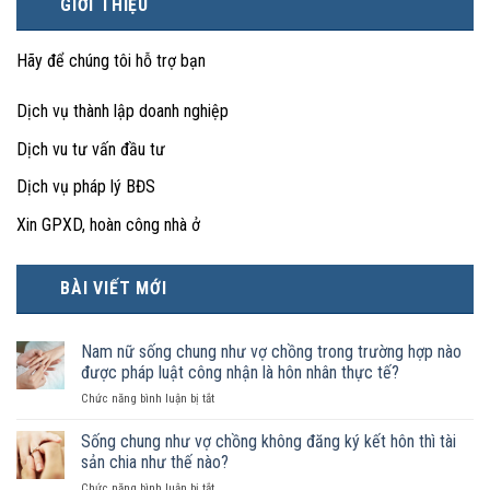
GIỚI THIỆU
Hãy để chúng tôi hỗ trợ bạn
Dịch vụ thành lập doanh nghiệp
Dịch vu tư vấn đầu tư
Dịch vụ pháp lý BĐS
Xin GPXD, hoàn công nhà ở
BÀI VIẾT MỚI
Nam nữ sống chung như vợ chồng trong trường hợp nào
được pháp luật công nhận là hôn nhân thực tế?
ở
Chức năng bình luận bị tắt
Nam
nữ
Sống chung như vợ chồng không đăng ký kết hôn thì tài
sống
sản chia như thế nào?
chung
ở
Chức năng bình luận bị tắt