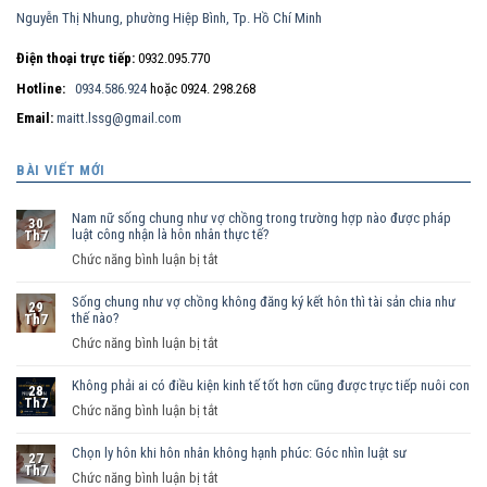
Nguyễn Thị Nhung, phường Hiệp Bình, Tp. Hồ Chí Minh
Điện thoại trực tiếp:
0932.095.770
Hotline:
0934.586.924
hoặc 0924. 298.268
Email:
maitt.lssg@gmail.com
BÀI VIẾT MỚI
Nam nữ sống chung như vợ chồng trong trường hợp nào được pháp
30
luật công nhận là hôn nhân thực tế?
Th7
ở
Chức năng bình luận bị tắt
Nam
Sống chung như vợ chồng không đăng ký kết hôn thì tài sản chia như
nữ
29
thế nào?
Th7
sống
ở
Chức năng bình luận bị tắt
chung
Sống
như
Không phải ai có điều kiện kinh tế tốt hơn cũng được trực tiếp nuôi con
chung
vợ
28
Th7
như
ở
Chức năng bình luận bị tắt
chồng
vợ
Không
trong
chồng
Chọn ly hôn khi hôn nhân không hạnh phúc: Góc nhìn luật sư
phải
trường
27
Th7
không
ai
hợp
ở
Chức năng bình luận bị tắt