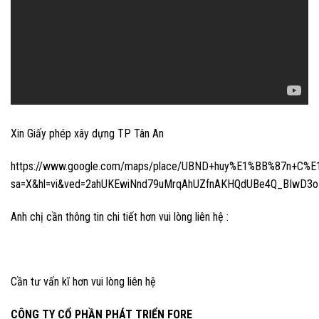
Xin Giấy phép xây dựng TP Tân An
https://www.google.com/maps/place/UBND+huy%E1%BB%87n+C%E
sa=X&hl=vi&ved=2ahUKEwiNnd79uMrqAhUZfnAKHQdUBe4Q_BIwD3
Anh chị cần thông tin chi tiết hơn vui lòng liên hệ :
Cần tư vấn kĩ hơn vui lòng liên hệ
CÔNG TY CỔ PHẦN PHÁT TRIỂN FORE