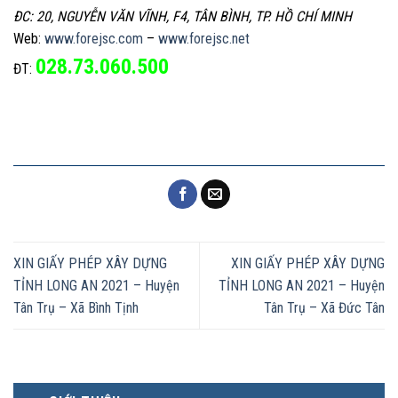
ĐC: 20, NGUYỄN VĂN VĨNH, F4, TÂN BÌNH, TP. HỒ CHÍ MINH
Web:
www.forejsc.com
–
www.forejsc.net
028.73.060.500
ĐT:
XIN GIẤY PHÉP XÂY DỰNG
XIN GIẤY PHÉP XÂY DỰNG
TỈNH LONG AN 2021 – Huyện
TỈNH LONG AN 2021 – Huyện
Tân Trụ – Xã Bình Tịnh
Tân Trụ – Xã Đức Tân