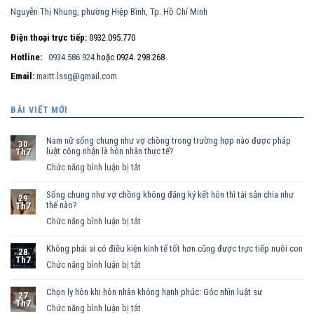
Nguyễn Thị Nhung, phường Hiệp Bình, Tp. Hồ Chí Minh
Điện thoại trực tiếp:
0932.095.770
Hotline:
0934.586.924
hoặc 0924. 298.268
Email:
maitt.lssg@gmail.com
BÀI VIẾT MỚI
Nam nữ sống chung như vợ chồng trong trường hợp nào được pháp
30
luật công nhận là hôn nhân thực tế?
Th7
ở
Chức năng bình luận bị tắt
Nam
Sống chung như vợ chồng không đăng ký kết hôn thì tài sản chia như
nữ
29
thế nào?
Th7
sống
ở
Chức năng bình luận bị tắt
chung
Sống
như
Không phải ai có điều kiện kinh tế tốt hơn cũng được trực tiếp nuôi con
chung
vợ
28
Th7
như
ở
Chức năng bình luận bị tắt
chồng
vợ
Không
trong
chồng
Chọn ly hôn khi hôn nhân không hạnh phúc: Góc nhìn luật sư
phải
trường
27
Th7
không
ai
hợp
ở
Chức năng bình luận bị tắt