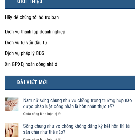
GIỚI THIỆU
Hãy để chúng tôi hỗ trợ bạn
Dịch vụ thành lập doanh nghiệp
Dịch vu tư vấn đầu tư
Dịch vụ pháp lý BĐS
Xin GPXD, hoàn công nhà ở
BÀI VIẾT MỚI
Nam nữ sống chung như vợ chồng trong trường hợp nào
được pháp luật công nhận là hôn nhân thực tế?
ở
Chức năng bình luận bị tắt
Nam
nữ
Sống chung như vợ chồng không đăng ký kết hôn thì tài
sống
sản chia như thế nào?
chung
ở
Chức năng bình luận bị tắt