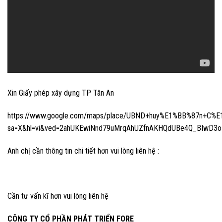
Xin Giấy phép xây dựng TP Tân An
https://www.google.com/maps/place/UBND+huy%E1%BB%87n+C%E
sa=X&hl=vi&ved=2ahUKEwiNnd79uMrqAhUZfnAKHQdUBe4Q_BIwD3
Anh chị cần thông tin chi tiết hơn vui lòng liên hệ :
Cần tư vấn kĩ hơn vui lòng liên hệ
CÔNG TY CỔ PHẦN PHÁT TRIỂN FORE