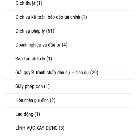
Dịch thuật
(1)
hoặc
tranh
chấp
Dịch vụ kế toán, báo cáo tài chính
(1)
tài
sản
Dịch vụ pháp lý
(61)
Doanh nghiệp và đầu tư
(4)
Đào tạo pháp lý
(1)
Giải quyết tranh chấp dân sự – hình sự
(29)
Giấy phép con
(1)
Hôn nhân gia đình
(1)
Lao động
(1)
LĨNH VỰC XÂY DỰNG
(3)