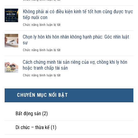
như
Sống
vợ
chung
Không phải ai có điều kiện kinh tế tốt hơn cũng được trực
chồng
như
trong
tiếp nuôi con
vợ
trường
ở
Chức năng bình luận bị tắt
chồng
hợp
Không
không
nào
phải
Chọn ly hôn khi hôn nhân không hạnh phúc: Góc nhìn luật
đăng
được
ai
ký
sư
pháp
có
kết
luật
ở
Chức năng bình luận bị tắt
điều
hôn
công
Chọn
kiện
thì
nhận
ly
Cách chứng minh tài sản riêng của vợ, chồng khi ly hôn
kinh
tài
là
hôn
tế
hoặc tranh chấp tài sản
sản
hôn
khi
tốt
chia
nhân
ở
Chức năng bình luận bị tắt
hôn
hơn
như
thực
Cách
nhân
cũng
thế
tế?
chứng
không
được
nào?
minh
hạnh
trực
CHUYÊN MỤC NỔI BẬT
tài
phúc:
tiếp
sản
Góc
nuôi
riêng
nhìn
con
của
Bất động sản
(2)
luật
vợ,
sư
chồng
Di chúc – thừa kế
(1)
khi
ly
hôn