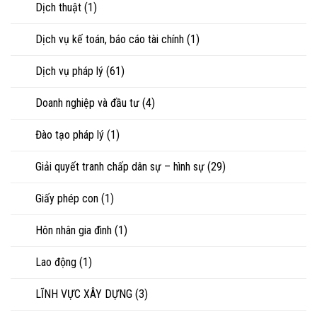
Dịch thuật
(1)
hoặc
tranh
chấp
Dịch vụ kế toán, báo cáo tài chính
(1)
tài
sản
Dịch vụ pháp lý
(61)
Doanh nghiệp và đầu tư
(4)
Đào tạo pháp lý
(1)
Giải quyết tranh chấp dân sự – hình sự
(29)
Giấy phép con
(1)
Hôn nhân gia đình
(1)
Lao động
(1)
LĨNH VỰC XÂY DỰNG
(3)