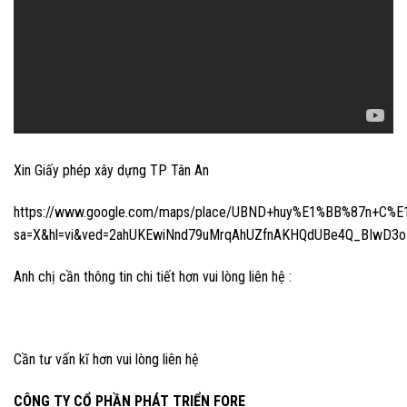
Xin Giấy phép xây dựng TP Tân An
https://www.google.com/maps/place/UBND+huy%E1%BB%87n+C%E
sa=X&hl=vi&ved=2ahUKEwiNnd79uMrqAhUZfnAKHQdUBe4Q_BIwD3
Anh chị cần thông tin chi tiết hơn vui lòng liên hệ :
Cần tư vấn kĩ hơn vui lòng liên hệ
CÔNG TY CỔ PHẦN PHÁT TRIỂN FORE