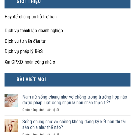
GIỚI THIỆU
Hãy để chúng tôi hỗ trợ bạn
Dịch vụ thành lập doanh nghiệp
Dịch vu tư vấn đầu tư
Dịch vụ pháp lý BĐS
Xin GPXD, hoàn công nhà ở
BÀI VIẾT MỚI
Nam nữ sống chung như vợ chồng trong trường hợp nào
được pháp luật công nhận là hôn nhân thực tế?
ở
Chức năng bình luận bị tắt
Nam
nữ
Sống chung như vợ chồng không đăng ký kết hôn thì tài
sống
sản chia như thế nào?
chung
ở
Chức năng bình luận bị tắt