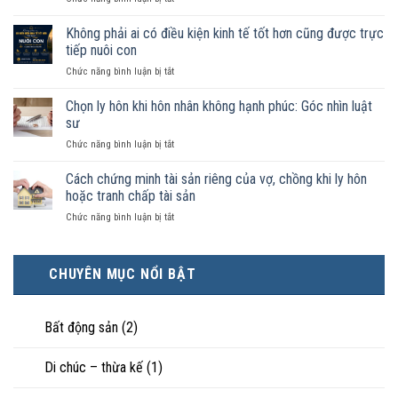
như
Sống
vợ
chung
Không phải ai có điều kiện kinh tế tốt hơn cũng được trực
chồng
như
trong
tiếp nuôi con
vợ
trường
ở
Chức năng bình luận bị tắt
chồng
hợp
Không
không
nào
phải
Chọn ly hôn khi hôn nhân không hạnh phúc: Góc nhìn luật
đăng
được
ai
ký
sư
pháp
có
kết
luật
ở
Chức năng bình luận bị tắt
điều
hôn
công
Chọn
kiện
thì
nhận
ly
Cách chứng minh tài sản riêng của vợ, chồng khi ly hôn
kinh
tài
là
hôn
tế
hoặc tranh chấp tài sản
sản
hôn
khi
tốt
chia
nhân
ở
Chức năng bình luận bị tắt
hôn
hơn
như
thực
Cách
nhân
cũng
thế
tế?
chứng
không
được
nào?
minh
hạnh
trực
CHUYÊN MỤC NỔI BẬT
tài
phúc:
tiếp
sản
Góc
nuôi
riêng
nhìn
con
của
Bất động sản
(2)
luật
vợ,
sư
chồng
Di chúc – thừa kế
(1)
khi
ly
hôn