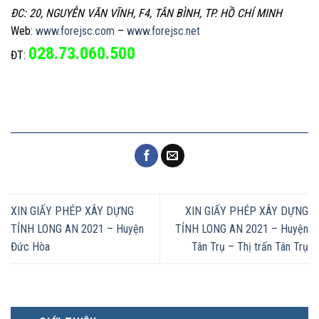
ĐC: 20, NGUYỄN VĂN VĨNH, F4, TÂN BÌNH, TP. HỒ CHÍ MINH
Web:
www.forejsc.com
–
www.forejsc.net
028.73.060.500
ĐT:
XIN GIẤY PHÉP XÂY DỰNG
XIN GIẤY PHÉP XÂY DỰNG
TỈNH LONG AN 2021 – Huyện
TỈNH LONG AN 2021 – Huyện
Đức Hòa
Tân Trụ – Thị trấn Tân Trụ