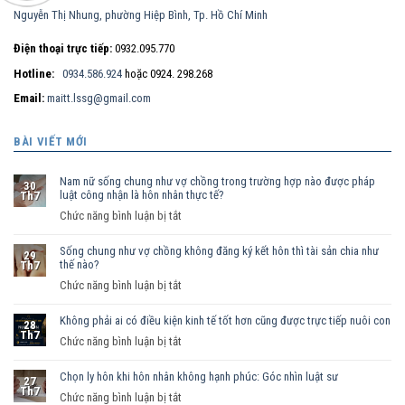
Nguyễn Thị Nhung, phường Hiệp Bình, Tp. Hồ Chí Minh
Điện thoại trực tiếp:
0932.095.770
Hotline:
0934.586.924
hoặc 0924. 298.268
Email:
maitt.lssg@gmail.com
BÀI VIẾT MỚI
Nam nữ sống chung như vợ chồng trong trường hợp nào được pháp
30
luật công nhận là hôn nhân thực tế?
Th7
ở
Chức năng bình luận bị tắt
Nam
Sống chung như vợ chồng không đăng ký kết hôn thì tài sản chia như
nữ
29
thế nào?
Th7
sống
ở
Chức năng bình luận bị tắt
chung
Sống
như
Không phải ai có điều kiện kinh tế tốt hơn cũng được trực tiếp nuôi con
chung
vợ
28
Th7
như
ở
Chức năng bình luận bị tắt
chồng
vợ
Không
trong
chồng
Chọn ly hôn khi hôn nhân không hạnh phúc: Góc nhìn luật sư
phải
trường
27
Th7
không
ai
hợp
ở
Chức năng bình luận bị tắt