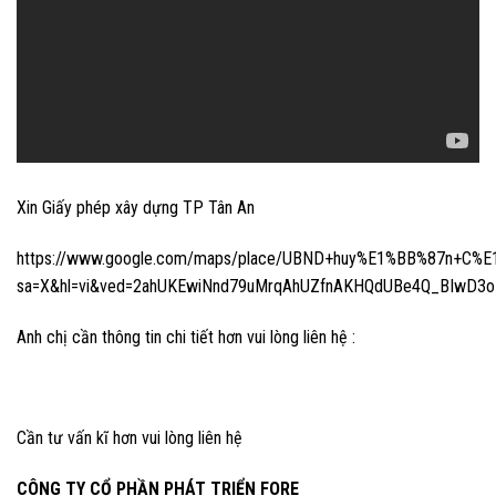
Xin Giấy phép xây dựng TP Tân An
https://www.google.com/maps/place/UBND+huy%E1%BB%87n+C%E
sa=X&hl=vi&ved=2ahUKEwiNnd79uMrqAhUZfnAKHQdUBe4Q_BIwD3
Anh chị cần thông tin chi tiết hơn vui lòng liên hệ :
Cần tư vấn kĩ hơn vui lòng liên hệ
CÔNG TY CỔ PHẦN PHÁT TRIỂN FORE