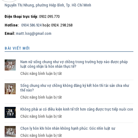
Nguyễn Thị Nhung, phường Hiệp Bình, Tp. Hồ Chí Minh
Điện thoại trực tiếp:
0932.095.770
Hotline:
0934.586.924
hoặc 0924. 298.268
Email:
maitt.lssg@gmail.com
BÀI VIẾT MỚI
Nam nữ sống chung như vợ chồng trong trường hợp nào được pháp
30
luật công nhận là hôn nhân thực tế?
Th7
ở
Chức năng bình luận bị tắt
Nam
Sống chung như vợ chồng không đăng ký kết hôn thì tài sản chia như
nữ
29
thế nào?
Th7
sống
ở
Chức năng bình luận bị tắt
chung
Sống
như
Không phải ai có điều kiện kinh tế tốt hơn cũng được trực tiếp nuôi con
chung
vợ
28
Th7
như
ở
Chức năng bình luận bị tắt
chồng
vợ
Không
trong
chồng
Chọn ly hôn khi hôn nhân không hạnh phúc: Góc nhìn luật sư
phải
trường
27
Th7
không
ai
hợp
ở
Chức năng bình luận bị tắt