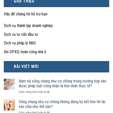
GIỚI THIỆU
Hãy để chúng tôi hỗ trợ bạn
Dịch vụ thành lập doanh nghiệp
Dịch vu tư vấn đầu tư
Dịch vụ pháp lý BĐS
Xin GPXD, hoàn công nhà ở
BÀI VIẾT MỚI
Nam nữ sống chung như vợ chồng trong trường hợp nào
được pháp luật công nhận là hôn nhân thực tế?
ở
Chức năng bình luận bị tắt
Nam
nữ
Sống chung như vợ chồng không đăng ký kết hôn thì tài
sống
sản chia như thế nào?
chung
ở
Chức năng bình luận bị tắt