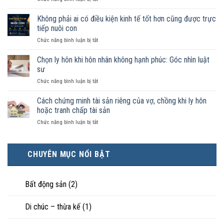
như
Sống
vợ
chung
Không phải ai có điều kiện kinh tế tốt hơn cũng được trực
chồng
như
trong
tiếp nuôi con
vợ
trường
ở
Chức năng bình luận bị tắt
chồng
hợp
Không
không
nào
phải
Chọn ly hôn khi hôn nhân không hạnh phúc: Góc nhìn luật
đăng
được
ai
ký
sư
pháp
có
kết
luật
ở
Chức năng bình luận bị tắt
điều
hôn
công
Chọn
kiện
thì
nhận
ly
Cách chứng minh tài sản riêng của vợ, chồng khi ly hôn
kinh
tài
là
hôn
tế
hoặc tranh chấp tài sản
sản
hôn
khi
tốt
chia
nhân
ở
Chức năng bình luận bị tắt
hôn
hơn
như
thực
Cách
nhân
cũng
thế
tế?
chứng
không
được
nào?
minh
hạnh
trực
CHUYÊN MỤC NỔI BẬT
tài
phúc:
tiếp
sản
Góc
nuôi
riêng
nhìn
con
của
Bất động sản
(2)
luật
vợ,
sư
chồng
Di chúc – thừa kế
(1)
khi
ly
hôn