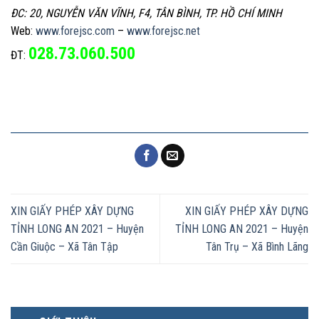
ĐC: 20, NGUYỄN VĂN VĨNH, F4, TÂN BÌNH, TP. HỒ CHÍ MINH
Web:
www.forejsc.com
–
www.forejsc.net
028.73.060.500
ĐT:
XIN GIẤY PHÉP XÂY DỰNG
XIN GIẤY PHÉP XÂY DỰNG
TỈNH LONG AN 2021 – Huyện
TỈNH LONG AN 2021 – Huyện
Cần Giuộc – Xã Tân Tập
Tân Trụ – Xã Bình Lãng