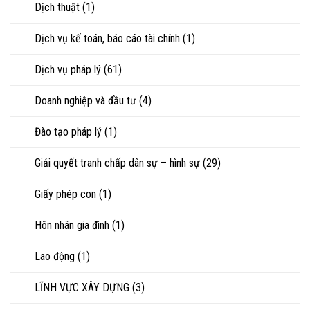
Dịch thuật
(1)
hoặc
tranh
chấp
Dịch vụ kế toán, báo cáo tài chính
(1)
tài
sản
Dịch vụ pháp lý
(61)
Doanh nghiệp và đầu tư
(4)
Đào tạo pháp lý
(1)
Giải quyết tranh chấp dân sự – hình sự
(29)
Giấy phép con
(1)
Hôn nhân gia đình
(1)
Lao động
(1)
LĨNH VỰC XÂY DỰNG
(3)