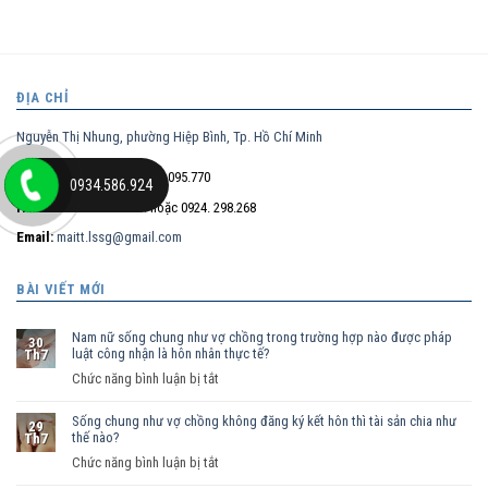
ĐỊA CHỈ
Nguyễn Thị Nhung, phường Hiệp Bình, Tp. Hồ Chí Minh
Điện thoại trực tiếp:
0932.095.770
0934.586.924
Hotline:
0934.586.924
hoặc 0924. 298.268
Email:
maitt.lssg@gmail.com
BÀI VIẾT MỚI
Nam nữ sống chung như vợ chồng trong trường hợp nào được pháp
30
luật công nhận là hôn nhân thực tế?
Th7
ở
Chức năng bình luận bị tắt
Nam
Sống chung như vợ chồng không đăng ký kết hôn thì tài sản chia như
nữ
29
thế nào?
Th7
sống
ở
Chức năng bình luận bị tắt
chung
Sống
như