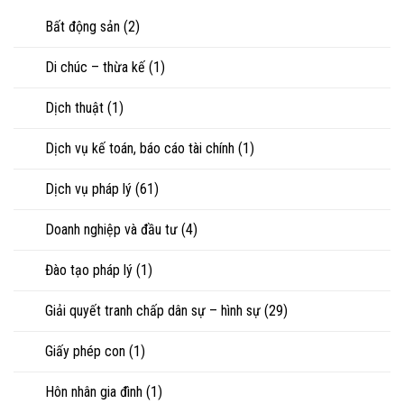
riêng
nhìn
con
của
Bất động sản
(2)
luật
vợ,
sư
chồng
Di chúc – thừa kế
(1)
khi
ly
hôn
Dịch thuật
(1)
hoặc
tranh
chấp
Dịch vụ kế toán, báo cáo tài chính
(1)
tài
sản
Dịch vụ pháp lý
(61)
Doanh nghiệp và đầu tư
(4)
Đào tạo pháp lý
(1)
Giải quyết tranh chấp dân sự – hình sự
(29)
Giấy phép con
(1)
Hôn nhân gia đình
(1)