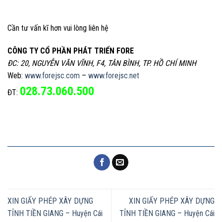
Cần tư vấn kĩ hơn vui lòng liên hệ
CÔNG TY CỔ PHẦN PHÁT TRIỂN FORE
ĐC: 20, NGUYỄN VĂN VĨNH, F4, TÂN BÌNH, TP. HỒ CHÍ MINH
Web:
www.forejsc.com
–
www.forejsc.net
028.73.060.500
ĐT:
XIN GIẤY PHÉP XÂY DỰNG
XIN GIẤY PHÉP XÂY DỰNG
TỈNH TIỀN GIANG – Huyện Cái
TỈNH TIỀN GIANG – Huyện Cái