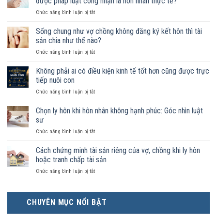
được pháp luật công nhận là hôn nhân thực tế?
ở
Chức năng bình luận bị tắt
Nam
nữ
Sống chung như vợ chồng không đăng ký kết hôn thì tài
sống
sản chia như thế nào?
chung
ở
Chức năng bình luận bị tắt
như
Sống
vợ
chung
Không phải ai có điều kiện kinh tế tốt hơn cũng được trực
chồng
như
trong
tiếp nuôi con
vợ
trường
ở
Chức năng bình luận bị tắt
chồng
hợp
Không
không
nào
phải
Chọn ly hôn khi hôn nhân không hạnh phúc: Góc nhìn luật
đăng
được
ai
ký
sư
pháp
có
kết
luật
ở
Chức năng bình luận bị tắt
điều
hôn
công
Chọn
kiện
thì
nhận
ly
Cách chứng minh tài sản riêng của vợ, chồng khi ly hôn
kinh
tài
là
hôn
tế
hoặc tranh chấp tài sản
sản
hôn
khi
tốt
chia
nhân
ở
Chức năng bình luận bị tắt
hôn
hơn
như
thực
Cách
nhân
cũng
thế
tế?
chứng
không
được
nào?
minh
hạnh
trực
CHUYÊN MỤC NỔI BẬT
tài
phúc:
tiếp
sản
Góc
nuôi