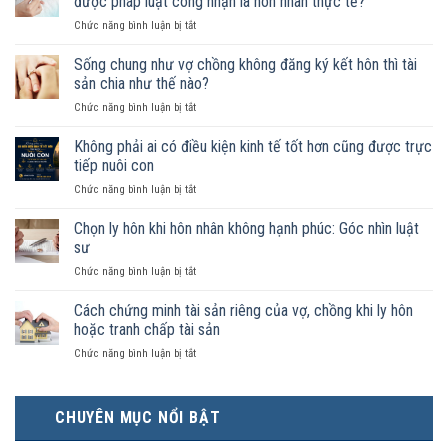
được pháp luật công nhận là hôn nhân thực tế?
ở
Chức năng bình luận bị tắt
Nam
nữ
Sống chung như vợ chồng không đăng ký kết hôn thì tài
sống
sản chia như thế nào?
chung
ở
Chức năng bình luận bị tắt
như
Sống
vợ
chung
Không phải ai có điều kiện kinh tế tốt hơn cũng được trực
chồng
như
trong
tiếp nuôi con
vợ
trường
ở
Chức năng bình luận bị tắt
chồng
hợp
Không
không
nào
phải
Chọn ly hôn khi hôn nhân không hạnh phúc: Góc nhìn luật
đăng
được
ai
ký
sư
pháp
có
kết
luật
ở
Chức năng bình luận bị tắt
điều
hôn
công
Chọn
kiện
thì
nhận
ly
Cách chứng minh tài sản riêng của vợ, chồng khi ly hôn
kinh
tài
là
hôn
tế
hoặc tranh chấp tài sản
sản
hôn
khi
tốt
chia
nhân
ở
Chức năng bình luận bị tắt
hôn
hơn
như
thực
Cách
nhân
cũng
thế
tế?
chứng
không
được
nào?
minh
hạnh
trực
CHUYÊN MỤC NỔI BẬT
tài
phúc:
tiếp
sản
Góc
nuôi