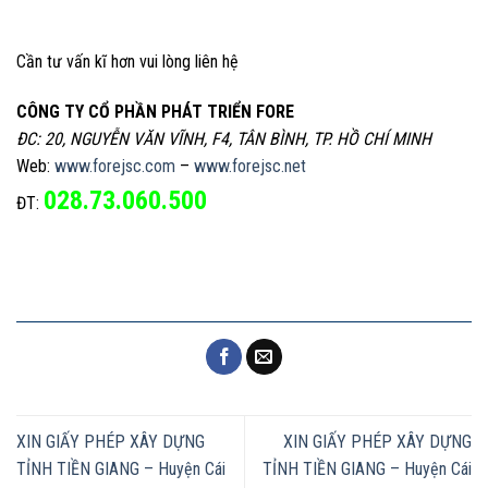
Cần tư vấn kĩ hơn vui lòng liên hệ
CÔNG TY CỔ PHẦN PHÁT TRIỂN FORE
ĐC: 20, NGUYỄN VĂN VĨNH, F4, TÂN BÌNH, TP. HỒ CHÍ MINH
Web:
www.forejsc.com
–
www.forejsc.net
028.73.060.500
ĐT:
XIN GIẤY PHÉP XÂY DỰNG
XIN GIẤY PHÉP XÂY DỰNG
TỈNH TIỀN GIANG – Huyện Cái
TỈNH TIỀN GIANG – Huyện Cái