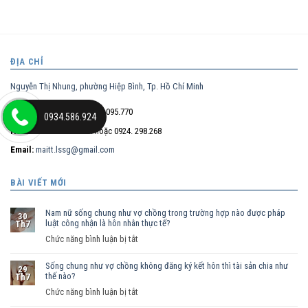
ĐỊA CHỈ
Nguyễn Thị Nhung, phường Hiệp Bình, Tp. Hồ Chí Minh
Điện thoại trực tiếp:
0932.095.770
0934.586.924
Hotline:
0934.586.924
hoặc 0924. 298.268
Email:
maitt.lssg@gmail.com
BÀI VIẾT MỚI
Nam nữ sống chung như vợ chồng trong trường hợp nào được pháp
30
luật công nhận là hôn nhân thực tế?
Th7
ở
Chức năng bình luận bị tắt
Nam
Sống chung như vợ chồng không đăng ký kết hôn thì tài sản chia như
nữ
29
thế nào?
Th7
sống
ở
Chức năng bình luận bị tắt
chung
Sống
như