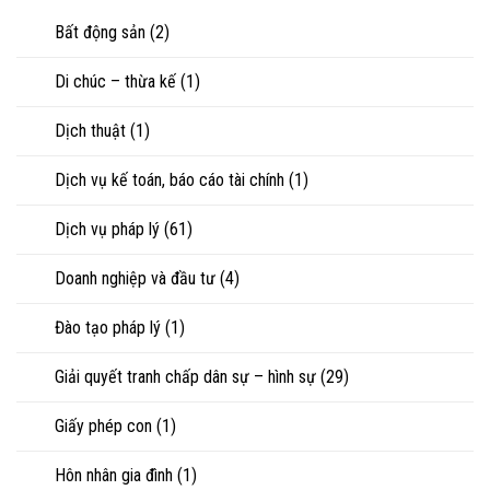
riêng
nhìn
con
của
Bất động sản
(2)
luật
vợ,
sư
chồng
Di chúc – thừa kế
(1)
khi
ly
hôn
Dịch thuật
(1)
hoặc
tranh
chấp
Dịch vụ kế toán, báo cáo tài chính
(1)
tài
sản
Dịch vụ pháp lý
(61)
Doanh nghiệp và đầu tư
(4)
Đào tạo pháp lý
(1)
Giải quyết tranh chấp dân sự – hình sự
(29)
Giấy phép con
(1)
Hôn nhân gia đình
(1)